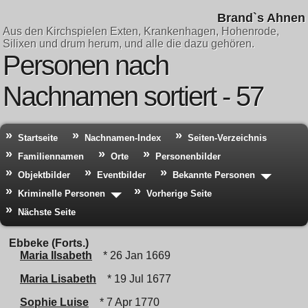
Brand`s Ahnen
Aus den Kirchspielen Exten, Krankenhagen, Hohenrode,
Silixen und drum herum, und alle die dazu gehören.
Personen nach
Nachnamen sortiert - 57
Startseite
Nachnamen-Index
Seiten-Verzeichnis
Familiennamen
Orte
Personenbilder
Objektbilder
Eventbilder
Bekannte Personen
Kriminelle Personen
Vorherige Seite
Nächste Seite
Ebbeke (Forts.)
Maria Ilsabeth
* 26 Jan 1669
Maria Lisabeth
* 19 Jul 1677
Sophie Luise
* 7 Apr 1770