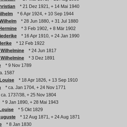
hristian
* 21 Dez 1921, + 14 Mai 1940
ilhelm
* 6 Apr 1924, + 10 Sep 1944
Wilhelm
* 28 Jun 1880, + 31 Jul 1880
 Hermine
* 3 Feb 1902, + 8 Mär 1902
iederike
* 16 Apr 1910, + 24 Jan 1990
derike
* 12 Feb 1922
 Wilhelmine
* 24 Jun 1817
 Wilhelmine
* 3 Dez 1891
e
* 9 Nov 1789
a. 1587
 Louise
* 18 Apr 1826, + 13 Sep 1910
h
* ca. Jan 1704, + 24 Nov 1771
 ca. 1737/38, + 25 Nov 1804
* 9 Jan 1890, + 28 Mai 1943
 Louise
* 5 Okt 1829
Auguste
* 12 Aug 1871, + 24 Aug 1871
e
* 8 Jan 1830