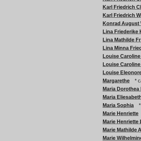
Karl Friedrich C
Karl Friedrich W
Konrad August 
Lina Friederike
Lina Mathilde Fr
Lina Minna Frie
Louise Caroline
Louise Caroline
Louise Eleonor
Margarethe
* c
Maria Dorothea
Maria Eliesabet
Maria Sophia
*
Marie Henriette
Marie Henriette
Marie Mathilde 
Marie Wilhelmin