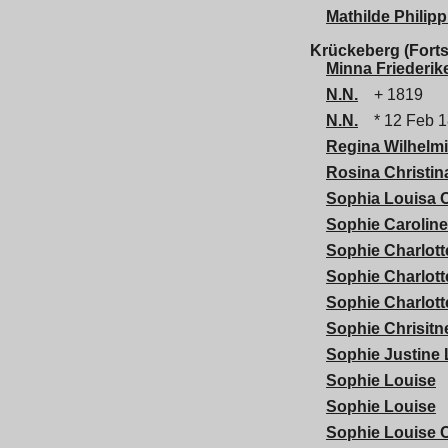
Mathilde Philipp
Krückeberg (Forts
Minna Friederik
N.N.
+ 1819
N.N.
* 12 Feb 1
Regina Wilhelm
Rosina Christin
Sophia Louisa C
Sophie Caroline
Sophie Charlott
Sophie Charlott
Sophie Charlott
Sophie Chrisitn
Sophie Justine 
Sophie Louise
Sophie Louise
Sophie Louise C