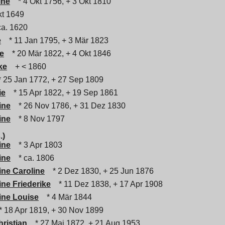
ine
* 4 Okt 1756, + 3 Okt 1810
kt 1649
a. 1620
e
* 11 Jan 1795, + 3 Mär 1823
te
* 20 Mär 1822, + 4 Okt 1846
ke
+ < 1860
 25 Jan 1772, + 27 Sep 1809
ie
* 15 Apr 1822, + 19 Sep 1861
ine
* 26 Nov 1786, + 31 Dez 1830
ine
* 8 Nov 1797
.)
ine
* 3 Apr 1803
ine
* ca. 1806
ine Caroline
* 2 Dez 1830, + 25 Jun 1876
ine Friederike
* 11 Dez 1838, + 17 Apr 1908
ine Louise
* 4 Mär 1844
 18 Apr 1819, + 30 Nov 1899
hristian
* 27 Mai 1872, + 21 Aug 1953