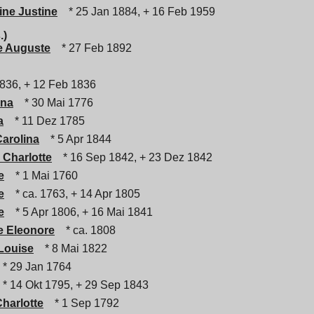
ine Justine
* 25 Jan 1884, + 16 Feb 1959
.)
e Auguste
* 27 Feb 1892
836, + 12 Feb 1836
ina
* 30 Mai 1776
a
* 11 Dez 1785
arolina
* 5 Apr 1844
 Charlotte
* 16 Sep 1842, + 23 Dez 1842
e
* 1 Mai 1760
e
* ca. 1763, + 14 Apr 1805
e
* 5 Apr 1806, + 16 Mai 1841
e Eleonore
* ca. 1808
Louise
* 8 Mai 1822
* 29 Jan 1764
* 14 Okt 1795, + 29 Sep 1843
harlotte
* 1 Sep 1792