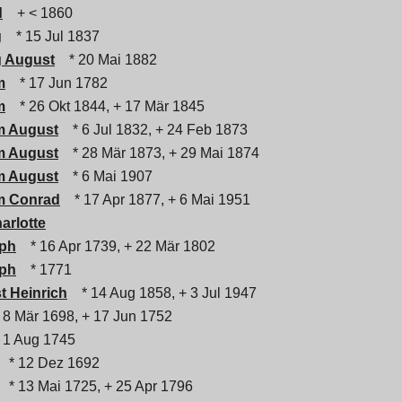
d
+ < 1860
g
* 15 Jul 1837
g August
* 20 Mai 1882
m
* 17 Jun 1782
m
* 26 Okt 1844, + 17 Mär 1845
m August
* 6 Jul 1832, + 24 Feb 1873
m August
* 28 Mär 1873, + 29 Mai 1874
m August
* 6 Mai 1907
lm Conrad
* 17 Apr 1877, + 6 Mai 1951
arlotte
oph
* 16 Apr 1739, + 22 Mär 1802
oph
* 1771
 Heinrich
* 14 Aug 1858, + 3 Jul 1947
 8 Mär 1698, + 17 Jun 1752
 1 Aug 1745
* 12 Dez 1692
* 13 Mai 1725, + 25 Apr 1796