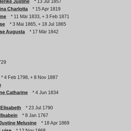
derike Justine
* 13 Jul 1857
ina Charlotta
* 15 Apr 1819
ine
* 11 Mär 1833, + 3 Feb 1871
ise
* 3 Mai 1865, + 18 Jul 1865
ise Augusta
* 17 Mär 1842
729
* 4 Feb 1798, + 8 Nov 1887
e
ne Catharine
* 4 Jun 1834
Elisabeth
* 23 Jul 1790
Ilsabein
* 8 Jan 1767
Justine Melusine
* 18 Apr 1869
Luise
* 12 Nov 1868