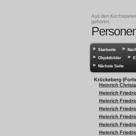
Aus den Kirchspiele
gehören.
Personen
Startseite
Nac
Objektbilder
E
Nächste Seite
Krückeberg (Forts
Heinrich Chrisi
Heinrich Friedri
Heinrich Friedri
Heinrich Friedri
Heinrich Friedr
Heinrich Friedr
Heinrich Friedr