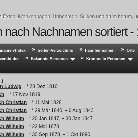
n Exten, Krankenhagen, Hohenrode, Silixen und drum herum, un
 nach Nachnamen sortiert -
hnamen-Index
Seiten-Verzeichnis
Familiennamen
Orte
ventbilder
Bekannte Personen
Kriminelle Personen
.)
an Ludwig
* 28 Dez 1810
ch
* 17 Nov 1819
ch Christian
* 11 Mai 1828
ch Christian
* 29 Mär 1840, + 6 Aug 1843
ich Wilhelm
* 20 Jan 1847, + 30 Jan 1847
ich Wilhelm
* 22 Mai 1878
ich Wilhelm
* 30 Sep 1878, + 1 Okt 1890