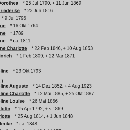
Dorothea
* 25 Jul 1790, + 11 Jun 1869
riederike
* 23 Jun 1816
* 9 Jul 1796
ine
* 16 Okt 1764
ine
* 1789
ine
* ca. 1811
ne Charlotte
* 22 Feb 1846, + 10 Aug 1853
inrich
* 1 Feb 1809, + 22 Mär 1871
line
* 23 Okt 1793
.)
line Auguste
* 14 Dez 1852, + 4 Aug 1923
line Charlotte
* 12 Mai 1885, + 25 Okt 1887
line Louise
* 26 Mai 1866
lotte
* 15 Apr 1792, + < 1869
lotte
* 25 Aug 1814, + 1 Jun 1848
derike
* ca. 1848