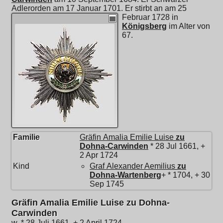
Adlerorden am 17 Januar 1701.
Er stirbt an am 25
Februar 1728 in
Königsberg
im Alter von
67.
Familie
Gräfin
Amalia Emilie Luise
zu
Dohna-Carwinden
* 28 Jul 1661, +
2 Apr 1724
Kind
Graf
Alexander Aemilius
zu
Dohna-Wartenberg
+ * 1704, + 30
Sep 1745
Gräfin Amalia Emilie Luise zu Dohna-
Carwinden
w, * 28 Juli 1661, + 2 April 1724