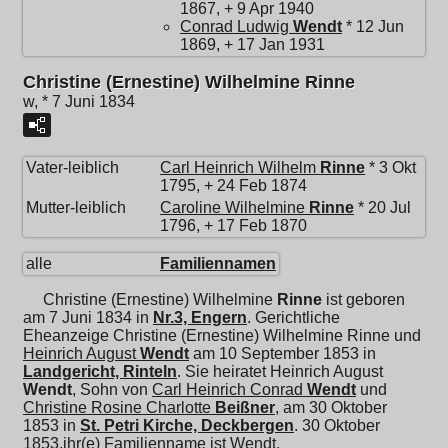
1867, + 9 Apr 1940
Conrad Ludwig
Wendt
* 12 Jun
1869, + 17 Jan 1931
Christine (Ernestine) Wilhelmine Rinne
w, * 7 Juni 1834
Vater-leiblich
Carl Heinrich Wilhelm
Rinne
* 3 Okt
1795, + 24 Feb 1874
Mutter-leiblich
Caroline Wilhelmine
Rinne
* 20 Jul
1796, + 17 Feb 1870
alle
Familiennamen
Christine (Ernestine) Wilhelmine
Rinne
ist geboren
am 7 Juni 1834 in
Nr.3, Engern
. Gerichtliche
Eheanzeige Christine (Ernestine) Wilhelmine Rinne und
Heinrich August
Wendt
am 10 September 1853 in
Landgericht, Rinteln
. Sie heiratet
Heinrich August
Wendt
, Sohn von
Carl Heinrich Conrad
Wendt
und
Christine Rosine Charlotte
Beißner
, am 30 Oktober
1853 in
St. Petri Kirche, Deckbergen
. 30 Oktober
1853,ihr(e) Familienname ist Wendt.