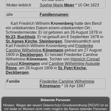
Mutter-leiblich
Sophie Marie
Meier
* 10 Okt 1823
alle
Familiennamen
Karl Friedrich Wilhelm
Kronenberg
hatte den Beruf
ein unbekanntes Datum einem unbekannten Ort ;
Schneidermeister. Er ist geboren am 26 August 1878 in
Nr.23, Buchholz
. Er ist getauft am 8 September 1878 in
St. Agnes Kirche, Steinbergen
. Standesamtlich sind
Karl Friedrich Wilhelm Kronenberg und
Friederike
Caroline Wilhelmine
Könemann
getraut am 27 August
1909 in
Deckbergen
. Er heiratet
Friederike Caroline
Wilhelmine
Könemann
, Tochter von
Heinrich Conrad
August
Könemann
und
Caroline Wilhelmine Auguste
Rinne
, am 28 August 1909 in
St. Petri Kirche,
Deckbergen
.
Familie
Friederike Caroline Wilhelmine
Könemann
* 16 Apr 1887
Bekannte Personen
Hinweis: Wegen der neuern Datenschutz-Grundverordnung DSGVO ist es
mir leider im Moment nicht mehr möglich die Namen lebender Personen