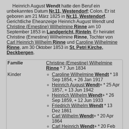
Heinrich August
Wendt
hatte den Beruf ein
unbekanntes Datum
Nr.11, Westendorf
; Colon. Er ist
geboren am 21 März 1825 in
Nr.11, Westendorf
.
Gerichtliche Eheanzeige Heinrich August Wendt und
Christine (Ernestine) Wilhelmine
Rinne
am 10
September 1853 in
Landgericht, Rinteln
. Er heiratet
Christine (Ernestine) Wilhelmine
Rinne
, Tochter von
Carl Heinrich Wilhelm
Rinne
und
Caroline Wilhelmine
Rinne
, am 30 Oktober 1853 in
St. Petri Kirche,
Deckbergen
.
Familie
Christine (Ernestine) Wilhelmine
Rinne
* 7 Jun 1834
Kinder
Caroline Wilhelmine
Wendt
* 18
Sep 1854, + 26 Jan 1917
Heinrich August
Wendt
+ * 25 Apr
1857, + 13 Jun 1942
Heinrich Wilhelm
Wendt
+ * 26
Sep 1859, + 12 Jun 1933
Friedrich Wilhelm
Wendt
* 13
Dez 1861
Carl Wilhelm
Wendt
+ * 20 Apr
1864
Carl Heinrich
Wendt
+ * 20 Feb