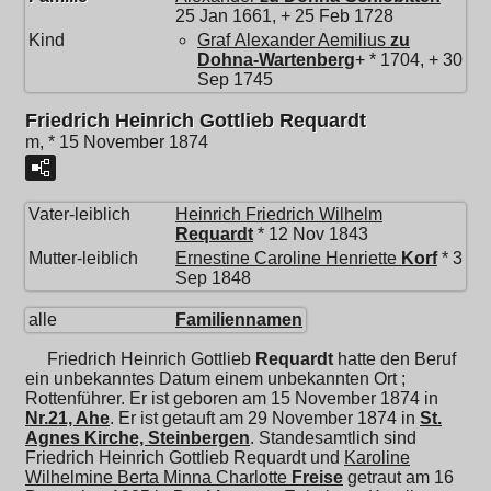
25 Jan 1661, + 25 Feb 1728
Kind
Graf
Alexander Aemilius
zu
Dohna-Wartenberg
+ * 1704, + 30
Sep 1745
Friedrich Heinrich Gottlieb Requardt
m, * 15 November 1874
Vater-leiblich
Heinrich Friedrich Wilhelm
Requardt
* 12 Nov 1843
Mutter-leiblich
Ernestine Caroline Henriette
Korf
* 3
Sep 1848
alle
Familiennamen
Friedrich Heinrich Gottlieb
Requardt
hatte den Beruf
ein unbekanntes Datum einem unbekannten Ort ;
Rottenführer. Er ist geboren am 15 November 1874 in
Nr.21, Ahe
. Er ist getauft am 29 November 1874 in
St.
Agnes Kirche, Steinbergen
. Standesamtlich sind
Friedrich Heinrich Gottlieb Requardt und
Karoline
Wilhelmine Berta Minna Charlotte
Freise
getraut am 16