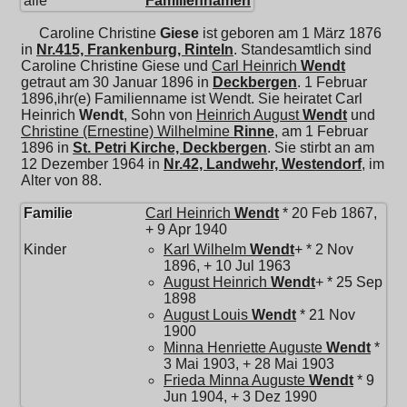
alle
Familiennamen
Caroline Christine
Giese
ist geboren am 1 März 1876
in
Nr.415, Frankenburg, Rinteln
. Standesamtlich sind
Caroline Christine Giese und
Carl Heinrich
Wendt
getraut am 30 Januar 1896 in
Deckbergen
. 1 Februar
1896,ihr(e) Familienname ist Wendt. Sie heiratet
Carl
Heinrich
Wendt
, Sohn von
Heinrich August
Wendt
und
Christine (Ernestine) Wilhelmine
Rinne
, am 1 Februar
1896 in
St. Petri Kirche, Deckbergen
. Sie stirbt an am
12 Dezember 1964 in
Nr.42, Landwehr, Westendorf
, im
Alter von 88.
Familie
Carl Heinrich
Wendt
* 20 Feb 1867,
+ 9 Apr 1940
Kinder
Karl Wilhelm
Wendt
+ * 2 Nov
1896, + 10 Jul 1963
August Heinrich
Wendt
+ * 25 Sep
1898
August Louis
Wendt
* 21 Nov
1900
Minna Henriette Auguste
Wendt
*
3 Mai 1903, + 28 Mai 1903
Frieda Minna Auguste
Wendt
* 9
Jun 1904, + 3 Dez 1990