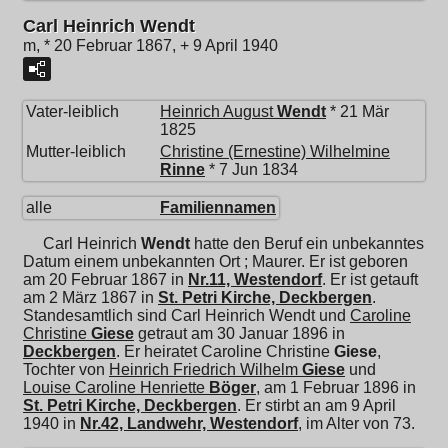
Carl Heinrich Wendt
m, * 20 Februar 1867, + 9 April 1940
Vater-leiblich
Heinrich August
Wendt
* 21 Mär
1825
Mutter-leiblich
Christine (Ernestine) Wilhelmine
Rinne
* 7 Jun 1834
alle
Familiennamen
Carl Heinrich
Wendt
hatte den Beruf ein unbekanntes
Datum einem unbekannten Ort ; Maurer. Er ist geboren
am 20 Februar 1867 in
Nr.11, Westendorf
. Er ist getauft
am 2 März 1867 in
St. Petri Kirche, Deckbergen
.
Standesamtlich sind Carl Heinrich Wendt und
Caroline
Christine
Giese
getraut am 30 Januar 1896 in
Deckbergen
. Er heiratet
Caroline Christine
Giese
,
Tochter von
Heinrich Friedrich Wilhelm
Giese
und
Louise Caroline Henriette
Böger
, am 1 Februar 1896 in
St. Petri Kirche, Deckbergen
. Er stirbt an am 9 April
1940 in
Nr.42, Landwehr, Westendorf
, im Alter von 73.