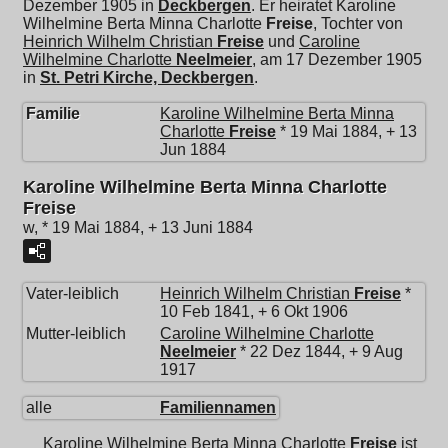
Dezember 1905 in
Deckbergen
. Er heiratet
Karoline
Wilhelmine Berta Minna Charlotte
Freise
, Tochter von
Heinrich Wilhelm Christian
Freise
und
Caroline
Wilhelmine Charlotte
Neelmeier
, am 17 Dezember 1905
in
St. Petri Kirche, Deckbergen
.
Familie
Karoline Wilhelmine Berta Minna
Charlotte
Freise
* 19 Mai 1884, + 13
Jun 1884
Karoline Wilhelmine Berta Minna Charlotte
Freise
w, * 19 Mai 1884, + 13 Juni 1884
Vater-leiblich
Heinrich Wilhelm Christian
Freise
*
10 Feb 1841, + 6 Okt 1906
Mutter-leiblich
Caroline Wilhelmine Charlotte
Neelmeier
* 22 Dez 1844, + 9 Aug
1917
alle
Familiennamen
Karoline Wilhelmine Berta Minna Charlotte
Freise
ist