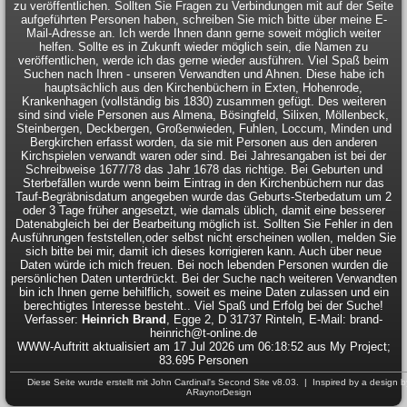
zu veröffentlichen. Sollten Sie Fragen zu Verbindungen mit auf der Seite
aufgeführten Personen haben, schreiben Sie mich bitte über meine E-
Mail-Adresse an. Ich werde Ihnen dann gerne soweit möglich weiter
helfen. Sollte es in Zukunft wieder möglich sein, die Namen zu
veröffentlichen, werde ich das gerne wieder ausführen. Viel Spaß beim
Suchen nach Ihren - unseren Verwandten und Ahnen. Diese habe ich
hauptsächlich aus den Kirchenbüchern in Exten, Hohenrode,
Krankenhagen (vollständig bis 1830) zusammen gefügt. Des weiteren
sind sind viele Personen aus Almena, Bösingfeld, Silixen, Möllenbeck,
Steinbergen, Deckbergen, Großenwieden, Fuhlen, Loccum, Minden und
Bergkirchen erfasst worden, da sie mit Personen aus den anderen
Kirchspielen verwandt waren oder sind. Bei Jahresangaben ist bei der
Schreibweise 1677/78 das Jahr 1678 das richtige. Bei Geburten und
Sterbefällen wurde wenn beim Eintrag in den Kirchenbüchern nur das
Tauf-Begräbnisdatum angegeben wurde das Geburts-Sterbedatum um 2
oder 3 Tage früher angesetzt, wie damals üblich, damit eine besserer
Datenabgleich bei der Bearbeitung möglich ist. Sollten Sie Fehler in den
Ausführungen feststellen,oder selbst nicht erscheinen wollen, melden Sie
sich bitte bei mir, damit ich dieses korrigieren kann. Auch über neue
Daten würde ich mich freuen. Bei noch lebenden Personen wurden die
persönlichen Daten unterdrückt. Bei der Suche nach weiteren Verwandten
bin ich Ihnen gerne behilflich, soweit es meine Daten zulassen und ein
berechtigtes Interesse besteht.. Viel Spaß und Erfolg bei der Suche!
Verfasser:
Heinrich Brand
, Egge 2, D 31737 Rinteln, E-Mail: brand-
heinrich@t-online.de
WWW-Auftritt aktualisiert am 17 Jul 2026 um 06:18:52 aus My Project;
83.695 Personen
Diese Seite wurde erstellt mit
John Cardinal's
Second Site
v8.03. | Inspired by a design b
ARaynorDesign