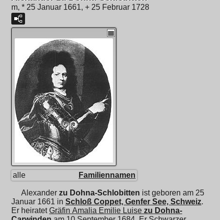
m, * 25 Januar 1661, + 25 Februar 1728
alle
Familiennamen
Alexander
zu Dohna-Schlobitten
ist geboren am 25
Januar 1661 in
Schloß Coppet, Genfer See, Schweiz
.
Er heiratet
Gräfin
Amalia Emilie Luise
zu Dohna-
Carwinden
am 10 September 1684. Er Schwarzer