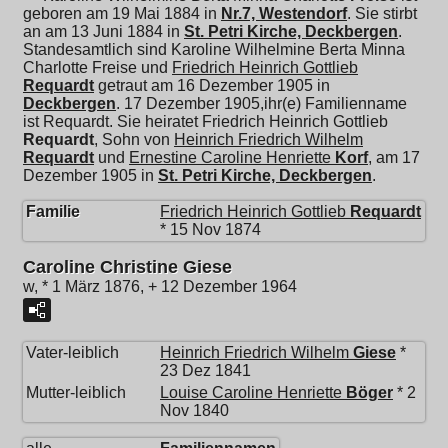
geboren am 19 Mai 1884 in
Nr.7, Westendorf
. Sie stirbt
an am 13 Juni 1884 in
St. Petri Kirche, Deckbergen
.
Standesamtlich sind Karoline Wilhelmine Berta Minna
Charlotte Freise und
Friedrich Heinrich Gottlieb
Requardt
getraut am 16 Dezember 1905 in
Deckbergen
. 17 Dezember 1905,ihr(e) Familienname
ist Requardt. Sie heiratet
Friedrich Heinrich Gottlieb
Requardt
, Sohn von
Heinrich Friedrich Wilhelm
Requardt
und
Ernestine Caroline Henriette
Korf
, am 17
Dezember 1905 in
St. Petri Kirche, Deckbergen
.
Familie
Friedrich Heinrich Gottlieb
Requardt
* 15 Nov 1874
Caroline Christine Giese
w, * 1 März 1876, + 12 Dezember 1964
Vater-leiblich
Heinrich Friedrich Wilhelm
Giese
*
23 Dez 1841
Mutter-leiblich
Louise Caroline Henriette
Böger
* 2
Nov 1840