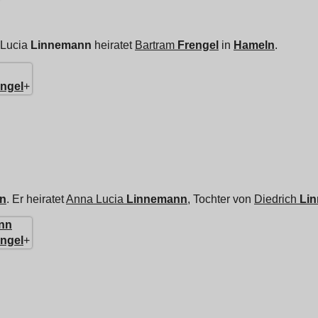
Lucia
Linnemann
heiratet
Bartram
Frengel
in
Hameln
.
ngel
+
n
. Er heiratet
Anna Lucia
Linnemann
, Tochter von
Diedrich
Li
nn
ngel
+