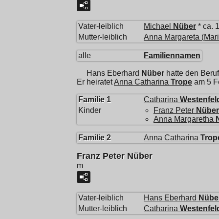
Vater-leiblich
Michael
Nüber
* ca. 
Mutter-leiblich
Anna Margareta (Mari
alle
Familiennamen
Hans Eberhard
Nüber
hatte den Beru
Er heiratet
Anna Catharina
Trope
am 5 F
Familie 1
Catharina
Westenfel
Kinder
Franz Peter
Nüber
Anna Margaretha
Familie 2
Anna Catharina
Trop
Franz Peter Nüber
m
Vater-leiblich
Hans Eberhard
Nübe
Mutter-leiblich
Catharina
Westenfel