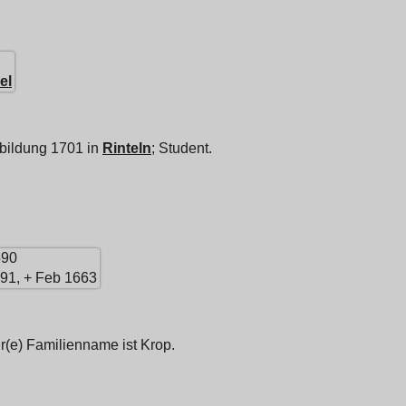
el
bildung 1701 in
Rinteln
; Student.
590
591, + Feb 1663
(e) Familienname ist Krop.