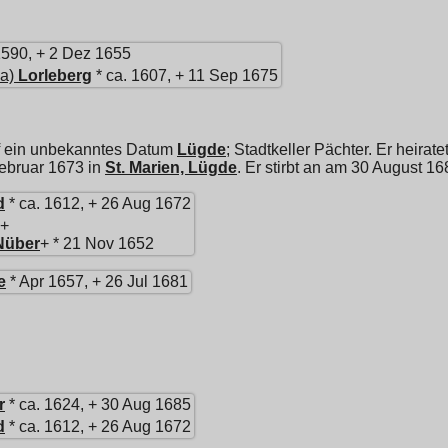
1590, + 2 Dez 1655
a)
Lorleberg
* ca. 1607, + 11 Sep 1675
f ein unbekanntes Datum
Lügde
; Stadtkeller Pächter. Er heirate
ebruar 1673 in
St. Marien, Lügde
. Er stirbt an am 30 August 16
d
* ca. 1612, + 26 Aug 1672
+
Nüber
+ * 21 Nov 1652
e
* Apr 1657, + 26 Jul 1681
r
* ca. 1624, + 30 Aug 1685
d
* ca. 1612, + 26 Aug 1672