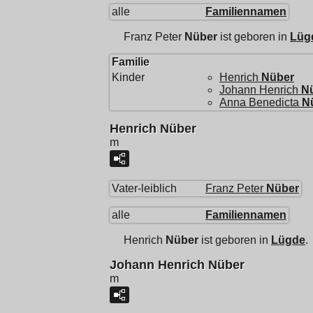
alle
Familiennamen
Franz Peter
Nüber
ist geboren in
Lüg
Familie
Kinder
Henrich
Nüber
Johann Henrich
N
Anna Benedicta
N
Henrich Nüber
m
Vater-leiblich
Franz Peter
Nüber
alle
Familiennamen
Henrich
Nüber
ist geboren in
Lügde
.
Johann Henrich Nüber
m