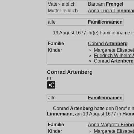
Vater-leiblich
Bartram
Frengel
Mutter-leiblich
Anna Lucia
Linnema
alle
Familiennamen
19 August 1677,ihr(e) Familienname is
Familie
Conrad
Artenberg
Kinder
Margarete Elisabe
Friedrich Wilhelm
Conrad
Artenberg
Conrad Artenberg
m
alle
Familiennamen
Conrad
Artenberg
hatte den Beruf e
Linnemann
, am 19 August 1677 in
Hame
Familie
Anna Margreta
Freng
Kinder
Margarete Elisabe