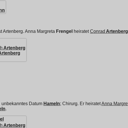
nn
t Artenberg.
Anna Margreta
Frengel
heiratet
Conrad
Artenberg
th
Artenberg
Artenberg
in unbekanntes Datum
Hameln
; Chirurg. Er heiratet
Anna Margre
ln
.
el
th
Artenberg