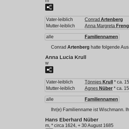
m
Vater-leiblich
Conrad
Artenberg
Mutter-leiblich
Anna Margreta
Freng
alle
Familiennamen
Conrad
Artenberg
hatte folgende Aus
Anna Lucia Krull
w
Vater-leiblich
Tönnies
Krull
* ca. 1
Mutter-leiblich
Agnes
Nüber
* ca. 1
alle
Familiennamen
Ihr(e) Familienname ist Wischmann. Ihr
Hans Eberhard Nüber
m, * circa 1624, + 30 August 1685