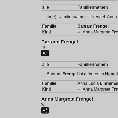
alle
Familiennamen
Ihr(e) Familienname ist Frengel.
Anna 
Familie
Bartram
Frengel
Kind
Anna Margreta
Fre
Bartram Frengel
m
alle
Familiennamen
Bartram
Frengel
ist geboren in
Hamel
Familie
Anna Lucia
Linnema
Kind
Anna Margreta
Fre
Anna Margreta Frengel
w