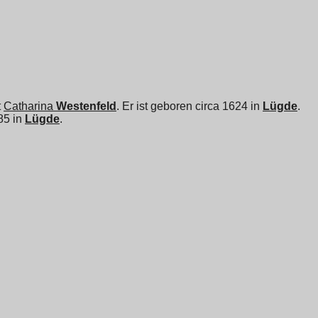
t
Catharina
Westenfeld
. Er ist geboren circa 1624 in
Lügde
.
85 in
Lügde
.