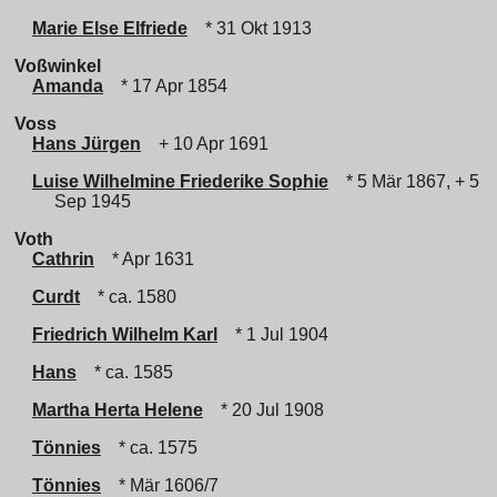
Marie Else Elfriede
* 31 Okt 1913
Voßwinkel
Amanda
* 17 Apr 1854
Voss
Hans Jürgen
+ 10 Apr 1691
Luise Wilhelmine Friederike Sophie
* 5 Mär 1867, + 5
Sep 1945
Voth
Cathrin
* Apr 1631
Curdt
* ca. 1580
Friedrich Wilhelm Karl
* 1 Jul 1904
Hans
* ca. 1585
Martha Herta Helene
* 20 Jul 1908
Tönnies
* ca. 1575
Tönnies
* Mär 1606/7