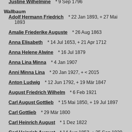
Justine Wilhelmine
* 9 Sep 1796
Wallbaum
Adolf Hermann Friedrich
* 22 Jan 1893, + 27 Mai
1893
Amalie Friederike Auguste
* 26 Aug 1863
Anna Elisabeth
* 14 Jul 1653, + 21 Apr 1712
Anna Helene Alwine
* 16 Jul 1879
Anna Lina Minna
* 4 Jan 1907
Anni Minna Lina
* 20 Jan 1927, + < 2015
Anton Ludwig
* 12 Jun 1792, + 19 Mär 1847
August Friedrich Wilhelm
* 6 Feb 1921
Carl August Gottlieb
* 15 Mai 1850, + 19 Jul 1897
Carl Gottlieb
* 29 Mär 1800
Carl Heinrich August
* 1 Dez 1822