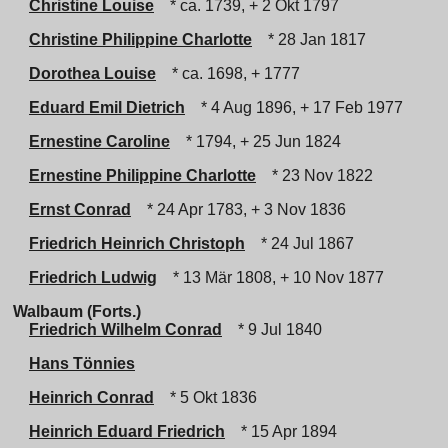
Christine Louise
* ca. 1739, + 2 Okt 1797
Christine Philippine Charlotte
* 28 Jan 1817
Dorothea Louise
* ca. 1698, + 1777
Eduard Emil Dietrich
* 4 Aug 1896, + 17 Feb 1977
Ernestine Caroline
* 1794, + 25 Jun 1824
Ernestine Philippine Charlotte
* 23 Nov 1822
Ernst Conrad
* 24 Apr 1783, + 3 Nov 1836
Friedrich Heinrich Christoph
* 24 Jul 1867
Friedrich Ludwig
* 13 Mär 1808, + 10 Nov 1877
Walbaum (Forts.)
Friedrich Wilhelm Conrad
* 9 Jul 1840
Hans Tönnies
Heinrich Conrad
* 5 Okt 1836
Heinrich Eduard Friedrich
* 15 Apr 1894