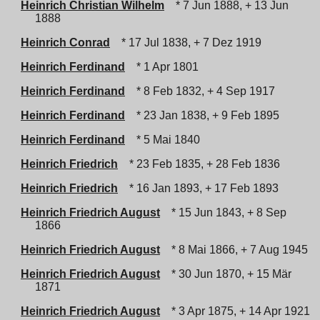
Heinrich Christian Wilhelm
* 7 Jun 1888, + 13 Jun
1888
Heinrich Conrad
* 17 Jul 1838, + 7 Dez 1919
Heinrich Ferdinand
* 1 Apr 1801
Heinrich Ferdinand
* 8 Feb 1832, + 4 Sep 1917
Heinrich Ferdinand
* 23 Jan 1838, + 9 Feb 1895
Heinrich Ferdinand
* 5 Mai 1840
Heinrich Friedrich
* 23 Feb 1835, + 28 Feb 1836
Heinrich Friedrich
* 16 Jan 1893, + 17 Feb 1893
Heinrich Friedrich August
* 15 Jun 1843, + 8 Sep
1866
Heinrich Friedrich August
* 8 Mai 1866, + 7 Aug 1945
Heinrich Friedrich August
* 30 Jun 1870, + 15 Mär
1871
Heinrich Friedrich August
* 3 Apr 1875, + 14 Apr 1921