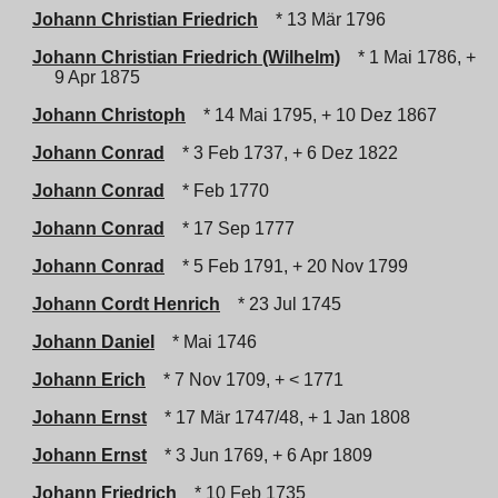
Johann Christian Friedrich
* 13 Mär 1796
Johann Christian Friedrich (Wilhelm)
* 1 Mai 1786, +
9 Apr 1875
Johann Christoph
* 14 Mai 1795, + 10 Dez 1867
Johann Conrad
* 3 Feb 1737, + 6 Dez 1822
Johann Conrad
* Feb 1770
Johann Conrad
* 17 Sep 1777
Johann Conrad
* 5 Feb 1791, + 20 Nov 1799
Johann Cordt Henrich
* 23 Jul 1745
Johann Daniel
* Mai 1746
Johann Erich
* 7 Nov 1709, + < 1771
Johann Ernst
* 17 Mär 1747/48, + 1 Jan 1808
Johann Ernst
* 3 Jun 1769, + 6 Apr 1809
Johann Friedrich
* 10 Feb 1735