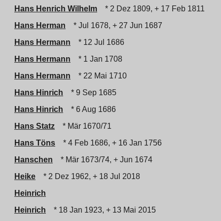
Hans Henrich Wilhelm
* 2 Dez 1809, + 17 Feb 1811
Hans Herman
* Jul 1678, + 27 Jun 1687
Hans Hermann
* 12 Jul 1686
Hans Hermann
* 1 Jan 1708
Hans Hermann
* 22 Mai 1710
Hans Hinrich
* 9 Sep 1685
Hans Hinrich
* 6 Aug 1686
Hans Statz
* Mär 1670/71
Hans Töns
* 4 Feb 1686, + 16 Jan 1756
Hanschen
* Mär 1673/74, + Jun 1674
Heike
* 2 Dez 1962, + 18 Jul 2018
Heinrich
Heinrich
* 18 Jan 1923, + 13 Mai 2015