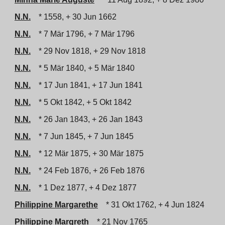
N.N.
* 1558, + 30 Jun 1662
N.N.
* 7 Mär 1796, + 7 Mär 1796
N.N.
* 29 Nov 1818, + 29 Nov 1818
N.N.
* 5 Mär 1840, + 5 Mär 1840
N.N.
* 17 Jun 1841, + 17 Jun 1841
N.N.
* 5 Okt 1842, + 5 Okt 1842
N.N.
* 26 Jan 1843, + 26 Jan 1843
N.N.
* 7 Jun 1845, + 7 Jun 1845
N.N.
* 12 Mär 1875, + 30 Mär 1875
N.N.
* 24 Feb 1876, + 26 Feb 1876
N.N.
* 1 Dez 1877, + 4 Dez 1877
Philippine Margarethe
* 31 Okt 1762, + 4 Jun 1824
Philippine Margreth
* 21 Nov 1765