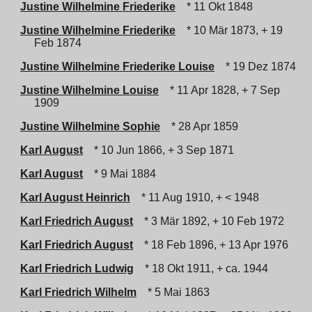
Justine Wilhelmine Friederike
* 11 Okt 1848
Justine Wilhelmine Friederike
* 10 Mär 1873, + 19
Feb 1874
Justine Wilhelmine Friederike Louise
* 19 Dez 1874
Justine Wilhelmine Louise
* 11 Apr 1828, + 7 Sep
1909
Justine Wilhelmine Sophie
* 28 Apr 1859
Karl August
* 10 Jun 1866, + 3 Sep 1871
Karl August
* 9 Mai 1884
Karl August Heinrich
* 11 Aug 1910, + < 1948
Karl Friedrich August
* 3 Mär 1892, + 10 Feb 1972
Karl Friedrich August
* 18 Feb 1896, + 13 Apr 1976
Karl Friedrich Ludwig
* 18 Okt 1911, + ca. 1944
Karl Friedrich Wilhelm
* 5 Mai 1863