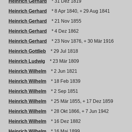
Heinrich Gerhard
* 31 Dez 1819
Heinrich Gerhard
* 8 Apr 1840, + 29 Aug 1841
Heinrich Gerhard
* 21 Nov 1855
Heinrich Gerhard
* 4 Dez 1862
Heinrich Gerhard
* 23 Nov 1876, + 30 Mär 1916
Heinrich Gottlieb
* 29 Jul 1818
Heinrich Ludwig
* 23 Mär 1809
Heinrich Wilhelm
* 2 Jun 1821
Heinrich Wilhelm
* 18 Feb 1839
Heinrich Wilhelm
* 2 Sep 1851
Heinrich Wilhelm
* 25 Mär 1855, + 17 Dez 1859
Heinrich Wilhelm
* 28 Okt 1866, + 7 Jun 1942
Heinrich Wilhelm
* 16 Dez 1882
Heinrich Wilhelm
* 16 Mai 1899