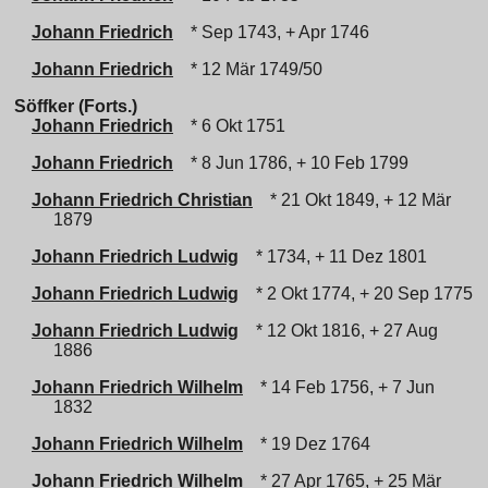
Johann Friedrich
* Sep 1743, + Apr 1746
Johann Friedrich
* 12 Mär 1749/50
Söffker (Forts.)
Johann Friedrich
* 6 Okt 1751
Johann Friedrich
* 8 Jun 1786, + 10 Feb 1799
Johann Friedrich Christian
* 21 Okt 1849, + 12 Mär
1879
Johann Friedrich Ludwig
* 1734, + 11 Dez 1801
Johann Friedrich Ludwig
* 2 Okt 1774, + 20 Sep 1775
Johann Friedrich Ludwig
* 12 Okt 1816, + 27 Aug
1886
Johann Friedrich Wilhelm
* 14 Feb 1756, + 7 Jun
1832
Johann Friedrich Wilhelm
* 19 Dez 1764
Johann Friedrich Wilhelm
* 27 Apr 1765, + 25 Mär