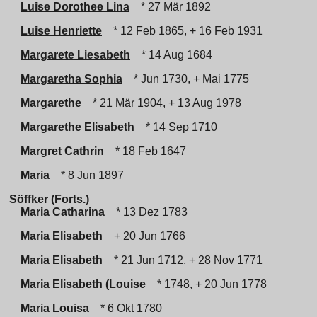
Luise Dorothee Lina
* 27 Mär 1892
Luise Henriette
* 12 Feb 1865, + 16 Feb 1931
Margarete Liesabeth
* 14 Aug 1684
Margaretha Sophia
* Jun 1730, + Mai 1775
Margarethe
* 21 Mär 1904, + 13 Aug 1978
Margarethe Elisabeth
* 14 Sep 1710
Margret Cathrin
* 18 Feb 1647
Maria
* 8 Jun 1897
Söffker (Forts.)
Maria Catharina
* 13 Dez 1783
Maria Elisabeth
+ 20 Jun 1766
Maria Elisabeth
* 21 Jun 1712, + 28 Nov 1771
Maria Elisabeth (Louise
* 1748, + 20 Jun 1778
Maria Louisa
* 6 Okt 1780