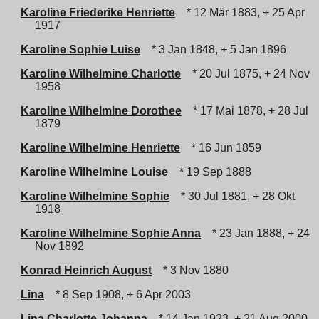
Karoline Friederike Henriette
* 12 Mär 1883, + 25 Apr
1917
Karoline Sophie Luise
* 3 Jan 1848, + 5 Jan 1896
Karoline Wilhelmine Charlotte
* 20 Jul 1875, + 24 Nov
1958
Karoline Wilhelmine Dorothee
* 17 Mai 1878, + 28 Jul
1879
Karoline Wilhelmine Henriette
* 16 Jun 1859
Karoline Wilhelmine Louise
* 19 Sep 1888
Karoline Wilhelmine Sophie
* 30 Jul 1881, + 28 Okt
1918
Karoline Wilhelmine Sophie Anna
* 23 Jan 1888, + 24
Nov 1892
Konrad Heinrich August
* 3 Nov 1880
Lina
* 8 Sep 1908, + 6 Apr 2003
Lina Charlotte Johanna
* 14 Jan 1923, + 21 Aug 2000