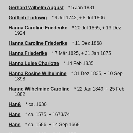
Gerhard Wilhelm August
* 5 Jan 1881
Gottlieb Ludowig
* 9 Jul 1742, + 8 Jul 1806
Hanna Caroline Friederike
* 20 Jul 1865, + 13 Dez
1924
Hanna Caroline Friederike
* 11 Dez 1868
Hanna Friederike
* 7 Mär 1825, + 31 Jan 1875
Hanna Luise Charlotte
* 14 Feb 1835
Hanna Rosine Wilhelmine
* 31 Dez 1835, + 10 Sep
1898
Hanne Wilhelmine Caroline
* 22 Jan 1849, + 25 Feb
1882
Hanß
* ca. 1630
Hans
* ca. 1575, + 1673/74
Hans
* ca. 1586, + 14 Sep 1668