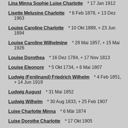
Lina Minna Sophie Luise Charlotte
* 17 Jan 1912
Lisette Melusine Charlotte
* 6 Feb 1879, + 13 Dez
1963
Louise Caroline Charlotte
* 10 Okt 1889, + 23 Jun
1894
Louise Caroline Wilhelmine
* 28 Mai 1857, + 15 Mai
1926
Louise Dorothea
* 16 Dez 1784, + 17 Nov 1813
Louise Eleonore
* 5 Okt 1734, + 6 Mai 1807
Ludwig (Ferdinand) Friedrich Wilhelm
* 4 Feb 1851,
+ 14 Jun 1919
Ludwig August
* 31 Mai 1852
Ludwig Wilhelm
* 30 Aug 1833, + 25 Feb 1907
Luise Charlotte Minna
* 6 Mär 1874
Luise Dorothe Charlotte
* 17 Okt 1905