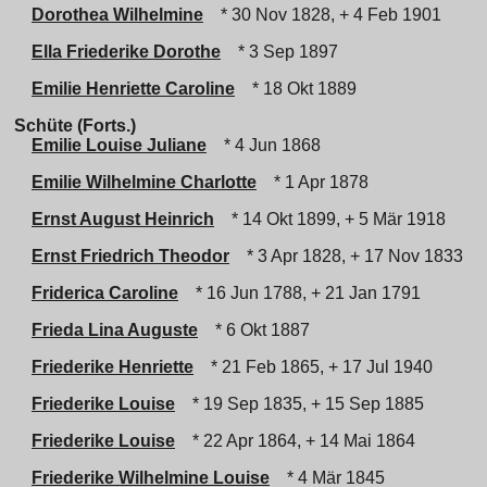
Dorothea Wilhelmine
* 30 Nov 1828, + 4 Feb 1901
Ella Friederike Dorothe
* 3 Sep 1897
Emilie Henriette Caroline
* 18 Okt 1889
Schüte (Forts.)
Emilie Louise Juliane
* 4 Jun 1868
Emilie Wilhelmine Charlotte
* 1 Apr 1878
Ernst August Heinrich
* 14 Okt 1899, + 5 Mär 1918
Ernst Friedrich Theodor
* 3 Apr 1828, + 17 Nov 1833
Friderica Caroline
* 16 Jun 1788, + 21 Jan 1791
Frieda Lina Auguste
* 6 Okt 1887
Friederike Henriette
* 21 Feb 1865, + 17 Jul 1940
Friederike Louise
* 19 Sep 1835, + 15 Sep 1885
Friederike Louise
* 22 Apr 1864, + 14 Mai 1864
Friederike Wilhelmine Louise
* 4 Mär 1845