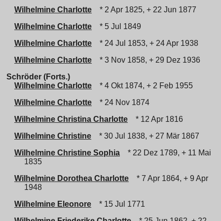
Wilhelmine Charlotte
* 2 Apr 1825, + 22 Jun 1877
Wilhelmine Charlotte
* 5 Jul 1849
Wilhelmine Charlotte
* 24 Jul 1853, + 24 Apr 1938
Wilhelmine Charlotte
* 3 Nov 1858, + 29 Dez 1936
Schröder (Forts.)
Wilhelmine Charlotte
* 4 Okt 1874, + 2 Feb 1955
Wilhelmine Charlotte
* 24 Nov 1874
Wilhelmine Christina Charlotte
* 12 Apr 1816
Wilhelmine Christine
* 30 Jul 1838, + 27 Mär 1867
Wilhelmine Christine Sophia
* 22 Dez 1789, + 11 Mai
1835
Wilhelmine Dorothea Charlotte
* 7 Apr 1864, + 9 Apr
1948
Wilhelmine Eleonore
* 15 Jul 1771
Wilhelmine Friederike Charlotte
* 25 Jun 1862, + 22