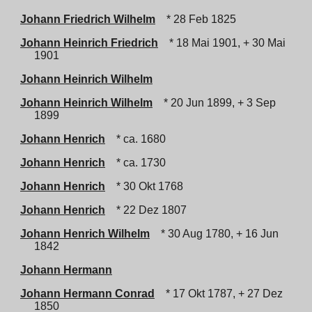
Johann Friedrich Wilhelm
* 28 Feb 1825
Johann Heinrich Friedrich
* 18 Mai 1901, + 30 Mai
1901
Johann Heinrich Wilhelm
Johann Heinrich Wilhelm
* 20 Jun 1899, + 3 Sep
1899
Johann Henrich
* ca. 1680
Johann Henrich
* ca. 1730
Johann Henrich
* 30 Okt 1768
Johann Henrich
* 22 Dez 1807
Johann Henrich Wilhelm
* 30 Aug 1780, + 16 Jun
1842
Johann Hermann
Johann Hermann Conrad
* 17 Okt 1787, + 27 Dez
1850