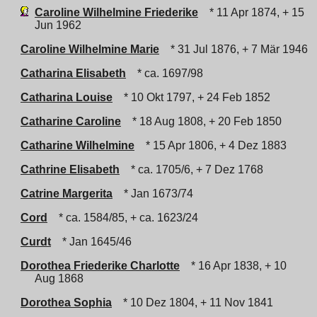
Caroline Wilhelmine Friederike
* 11 Apr 1874, + 15
Jun 1962
Caroline Wilhelmine Marie
* 31 Jul 1876, + 7 Mär 1946
Catharina Elisabeth
* ca. 1697/98
Catharina Louise
* 10 Okt 1797, + 24 Feb 1852
Catharine Caroline
* 18 Aug 1808, + 20 Feb 1850
Catharine Wilhelmine
* 15 Apr 1806, + 4 Dez 1883
Cathrine Elisabeth
* ca. 1705/6, + 7 Dez 1768
Catrine Margerita
* Jan 1673/74
Cord
* ca. 1584/85, + ca. 1623/24
Curdt
* Jan 1645/46
Dorothea Friederike Charlotte
* 16 Apr 1838, + 10
Aug 1868
Dorothea Sophia
* 10 Dez 1804, + 11 Nov 1841