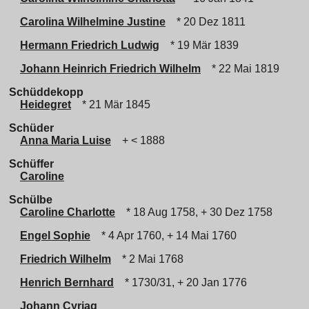
Carolina Wilhelmine Justine
* 20 Dez 1811
Hermann Friedrich Ludwig
* 19 Mär 1839
Johann Heinrich Friedrich Wilhelm
* 22 Mai 1819
Schüddekopp
Heidegret
* 21 Mär 1845
Schüder
Anna Maria Luise
+ < 1888
Schüffer
Caroline
Schülbe
Caroline Charlotte
* 18 Aug 1758, + 30 Dez 1758
Engel Sophie
* 4 Apr 1760, + 14 Mai 1760
Friedrich Wilhelm
* 2 Mai 1768
Henrich Bernhard
* 1730/31, + 20 Jan 1776
Johann Cyriag