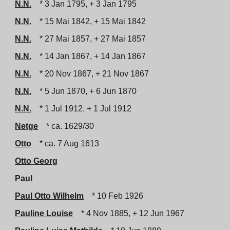
N.N.
* 3 Jan 1795, + 3 Jan 1795
N.N.
* 15 Mai 1842, + 15 Mai 1842
N.N.
* 27 Mai 1857, + 27 Mai 1857
N.N.
* 14 Jan 1867, + 14 Jan 1867
N.N.
* 20 Nov 1867, + 21 Nov 1867
N.N.
* 5 Jun 1870, + 6 Jun 1870
N.N.
* 1 Jul 1912, + 1 Jul 1912
Netge
* ca. 1629/30
Otto
* ca. 7 Aug 1613
Otto Georg
Paul
Paul Otto Wilhelm
* 10 Feb 1926
Pauline Louise
* 4 Nov 1885, + 12 Jun 1967