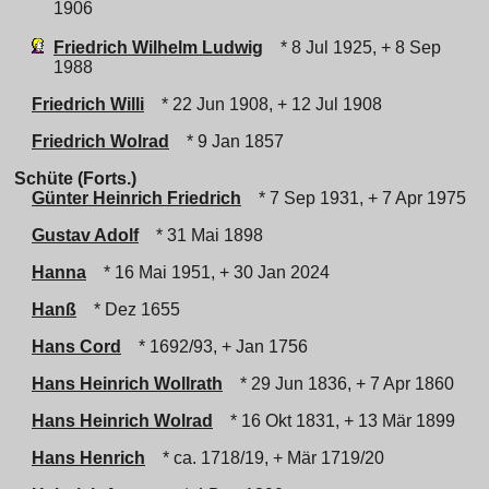
1906
Friedrich Wilhelm Ludwig
* 8 Jul 1925, + 8 Sep
1988
Friedrich Willi
* 22 Jun 1908, + 12 Jul 1908
Friedrich Wolrad
* 9 Jan 1857
Schüte (Forts.)
Günter Heinrich Friedrich
* 7 Sep 1931, + 7 Apr 1975
Gustav Adolf
* 31 Mai 1898
Hanna
* 16 Mai 1951, + 30 Jan 2024
Hanß
* Dez 1655
Hans Cord
* 1692/93, + Jan 1756
Hans Heinrich Wollrath
* 29 Jun 1836, + 7 Apr 1860
Hans Heinrich Wolrad
* 16 Okt 1831, + 13 Mär 1899
Hans Henrich
* ca. 1718/19, + Mär 1719/20