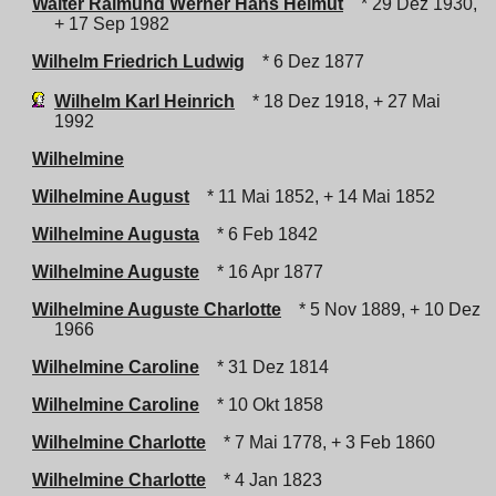
Walter Raimund Werner Hans Helmut
* 29 Dez 1930,
+ 17 Sep 1982
Wilhelm Friedrich Ludwig
* 6 Dez 1877
Wilhelm Karl Heinrich
* 18 Dez 1918, + 27 Mai
1992
Wilhelmine
Wilhelmine August
* 11 Mai 1852, + 14 Mai 1852
Wilhelmine Augusta
* 6 Feb 1842
Wilhelmine Auguste
* 16 Apr 1877
Wilhelmine Auguste Charlotte
* 5 Nov 1889, + 10 Dez
1966
Wilhelmine Caroline
* 31 Dez 1814
Wilhelmine Caroline
* 10 Okt 1858
Wilhelmine Charlotte
* 7 Mai 1778, + 3 Feb 1860
Wilhelmine Charlotte
* 4 Jan 1823