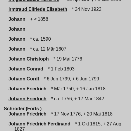
Irmtraud Elfriede Elisabeth
* 24 Nov 1922
Johann
+ < 1858
Johann
Johann
* ca. 1590
Johann
* ca. 12 Mär 1607
Johann Christoph
* 19 Mai 1776
Johann Conrad
* 1 Feb 1803
Johann Cordt
* 6 Jun 1799, + 6 Jun 1799
Johann Friedrich
* Mär 1750, + 16 Jan 1818
Johann Friedrich
* ca. 1756, + 17 Mär 1842
Schröder (Forts.)
Johann Friedrich
* 17 Nov 1776, + 20 Mai 1818
Johann Friedrich Ferdinand
* 1 Okt 1815, + 27 Aug
1827