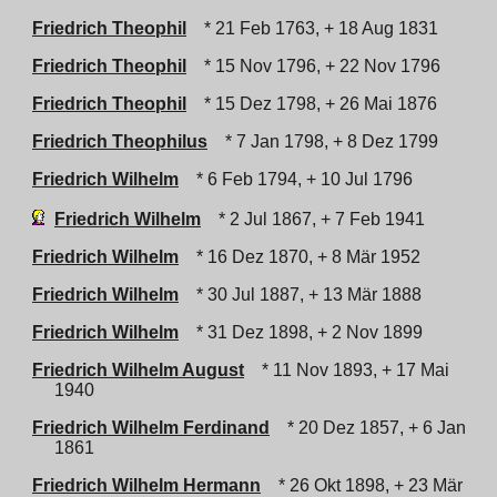
Friedrich Theophil
* 21 Feb 1763, + 18 Aug 1831
Friedrich Theophil
* 15 Nov 1796, + 22 Nov 1796
Friedrich Theophil
* 15 Dez 1798, + 26 Mai 1876
Friedrich Theophilus
* 7 Jan 1798, + 8 Dez 1799
Friedrich Wilhelm
* 6 Feb 1794, + 10 Jul 1796
Friedrich Wilhelm
* 2 Jul 1867, + 7 Feb 1941
Friedrich Wilhelm
* 16 Dez 1870, + 8 Mär 1952
Friedrich Wilhelm
* 30 Jul 1887, + 13 Mär 1888
Friedrich Wilhelm
* 31 Dez 1898, + 2 Nov 1899
Friedrich Wilhelm August
* 11 Nov 1893, + 17 Mai
1940
Friedrich Wilhelm Ferdinand
* 20 Dez 1857, + 6 Jan
1861
Friedrich Wilhelm Hermann
* 26 Okt 1898, + 23 Mär