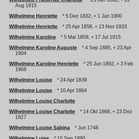
Aug 1915
Wilhelmine Henriette
* 5 Dez 1832, + 1 Jan 1900
Wilhelmine Henriette
* 25 Apr 1858, + 13 Nov 1933
Wilhelmine Karoline
* 5 Mai 1859, + 17 Jul 1915
Wilhelmine Karoline Auguste
* 4 Sep 1885, + 23 Apr
1904
Wilhelmine Karoline Henriette
* 25 Jun 1892, + 3 Feb
1968
Wilhelmine Louise
* 24 Apr 1839
Wilhelmine Louise
* 10 Apr 1864
Wilhelmine Louise Charlotte
Wilhelmine Louise Charlotte
* 14 Okt 1868, + 23 Dez
1927
Wilhelmine Louise Sabina
* Jun 1748
Wilhelmine Luise
* 10 Sep 1890