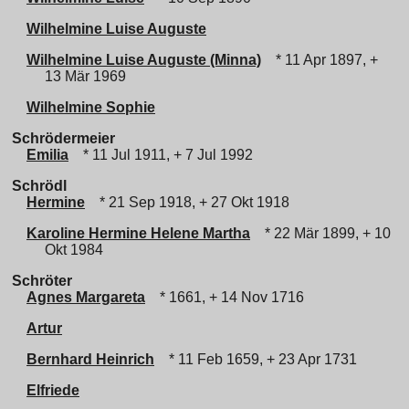
Wilhelmine Luise Auguste
Wilhelmine Luise Auguste (Minna)
* 11 Apr 1897, +
13 Mär 1969
Wilhelmine Sophie
Schrödermeier
Emilia
* 11 Jul 1911, + 7 Jul 1992
Schrödl
Hermine
* 21 Sep 1918, + 27 Okt 1918
Karoline Hermine Helene Martha
* 22 Mär 1899, + 10
Okt 1984
Schröter
Agnes Margareta
* 1661, + 14 Nov 1716
Artur
Bernhard Heinrich
* 11 Feb 1659, + 23 Apr 1731
Elfriede