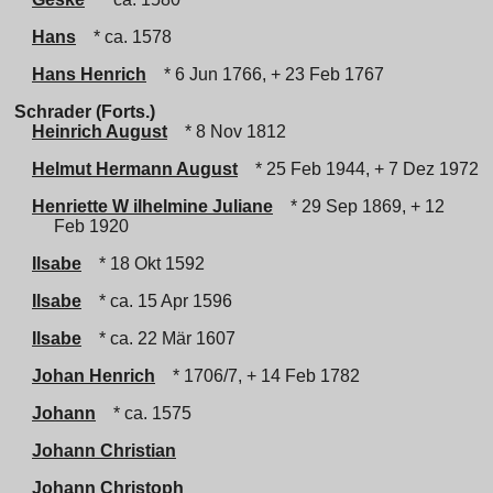
Hans
* ca. 1578
Hans Henrich
* 6 Jun 1766, + 23 Feb 1767
Schrader (Forts.)
Heinrich August
* 8 Nov 1812
Helmut Hermann August
* 25 Feb 1944, + 7 Dez 1972
Henriette W ilhelmine Juliane
* 29 Sep 1869, + 12
Feb 1920
Ilsabe
* 18 Okt 1592
Ilsabe
* ca. 15 Apr 1596
Ilsabe
* ca. 22 Mär 1607
Johan Henrich
* 1706/7, + 14 Feb 1782
Johann
* ca. 1575
Johann Christian
Johann Christoph