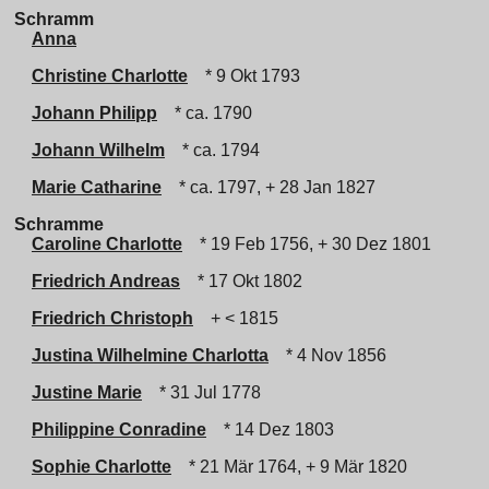
Schramm
Anna
Christine Charlotte
* 9 Okt 1793
Johann Philipp
* ca. 1790
Johann Wilhelm
* ca. 1794
Marie Catharine
* ca. 1797, + 28 Jan 1827
Schramme
Caroline Charlotte
* 19 Feb 1756, + 30 Dez 1801
Friedrich Andreas
* 17 Okt 1802
Friedrich Christoph
+ < 1815
Justina Wilhelmine Charlotta
* 4 Nov 1856
Justine Marie
* 31 Jul 1778
Philippine Conradine
* 14 Dez 1803
Sophie Charlotte
* 21 Mär 1764, + 9 Mär 1820