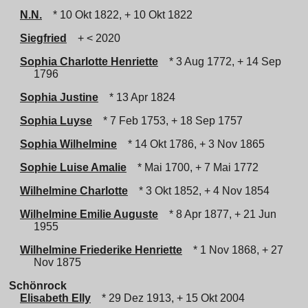
N.N.
* 10 Okt 1822, + 10 Okt 1822
Siegfried
+ < 2020
Sophia Charlotte Henriette
* 3 Aug 1772, + 14 Sep
1796
Sophia Justine
* 13 Apr 1824
Sophia Luyse
* 7 Feb 1753, + 18 Sep 1757
Sophia Wilhelmine
* 14 Okt 1786, + 3 Nov 1865
Sophie Luise Amalie
* Mai 1700, + 7 Mai 1772
Wilhelmine Charlotte
* 3 Okt 1852, + 4 Nov 1854
Wilhelmine Emilie Auguste
* 8 Apr 1877, + 21 Jun
1955
Wilhelmine Friederike Henriette
* 1 Nov 1868, + 27
Nov 1875
Schönrock
Elisabeth Elly
* 29 Dez 1913, + 15 Okt 2004