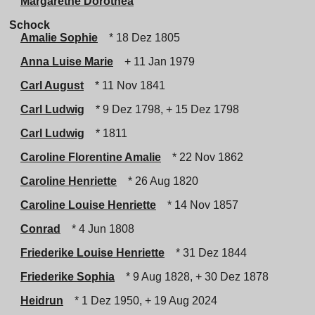
Margarethe Dorothea
Schock
Amalie Sophie
* 18 Dez 1805
Anna Luise Marie
+ 11 Jan 1979
Carl August
* 11 Nov 1841
Carl Ludwig
* 9 Dez 1798, + 15 Dez 1798
Carl Ludwig
* 1811
Caroline Florentine Amalie
* 22 Nov 1862
Caroline Henriette
* 26 Aug 1820
Caroline Louise Henriette
* 14 Nov 1857
Conrad
* 4 Jun 1808
Friederike Louise Henriette
* 31 Dez 1844
Friederike Sophia
* 9 Aug 1828, + 30 Dez 1878
Heidrun
* 1 Dez 1950, + 19 Aug 2024