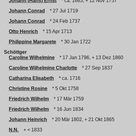
Johann (Hans) Ernst
* ca. 1683, + 12 Nov 1757
Johann Conrad
* 27 Jul 1719
Johann Conrad
* 24 Feb 1737
Otto Henrich
* 15 Apr 1713
Philippine Margarete
* 30 Jan 1722
Schöttger
Caroline Wilhelmine
* 17 Jan 1796, + 13 Dez 1860
Caroline Wilhelmine Charlotte
* 27 Sep 1837
Catharina Elisabeth
* ca. 1716
Christine Rosine
* 5 Okt 1758
Friedrich Wilhelm
* 17 Mär 1759
Friedrich Wilhelm
* 16 Jun 1834
Johann Heinrich
* 20 Mär 1802, + 21 Okt 1865
N.N.
+ < 1833