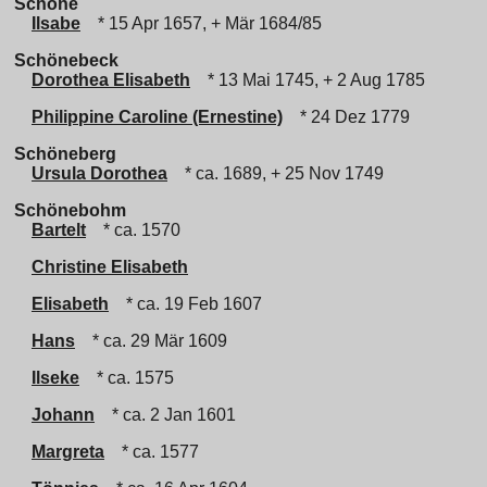
Schöne
Ilsabe
* 15 Apr 1657, + Mär 1684/85
Schönebeck
Dorothea Elisabeth
* 13 Mai 1745, + 2 Aug 1785
Philippine Caroline (Ernestine)
* 24 Dez 1779
Schöneberg
Ursula Dorothea
* ca. 1689, + 25 Nov 1749
Schönebohm
Bartelt
* ca. 1570
Christine Elisabeth
Elisabeth
* ca. 19 Feb 1607
Hans
* ca. 29 Mär 1609
Ilseke
* ca. 1575
Johann
* ca. 2 Jan 1601
Margreta
* ca. 1577