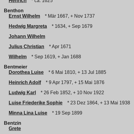
Henrich
* ca. 1625
Benthon
Ernst Wilhelm
* Mär 1667, + Nov 1737
Hedwig Margreta
* 1634, + Sep 1679
Johann Wilhelm
Julius Christian
* Apr 1671
Wilhelm
* Sep 1619, + Jan 1688
Bentmeier
Dorothea Luise
* 6 Mai 1810, + 13 Jul 1885
Heinrich Adolf
* 9 Apr 1797, + 15 Mai 1876
Ludwig Karl
* 26 Feb 1852, + 10 Nov 1922
Luise Friederike Sophie
* 23 Dez 1864, + 13 Mai 1938
Minna Lina Luise
* 19 Sep 1899
Bentzin
Grete