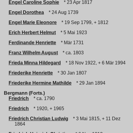
Engel Caroline Sophie
* 23 Apr 1817
Engel Dorothea
* 24 Aug 1739
Engel Marie Eleonore
* 19 Sep 1799, + 1812
Erich Herbert Helmut
* 5 Mai 1923
Ferdinande Henriette
* Mär 1731
Franz Wilhelm August
* ca. 1803
Frieda Minna Hildegard
* 18 Nov 1922, + 6 Mär 1994
Friederike Henriette
* 30 Jan 1807
Friederike Hermine Mathilde
* 29 Jan 1894
Bergmann (Forts.)
Friedrich
* ca. 1790
Friedrich
* 1920, + 1965
Friedrich Christian Ludwig
* 3 Mai 1815, + 11 Dez
1864