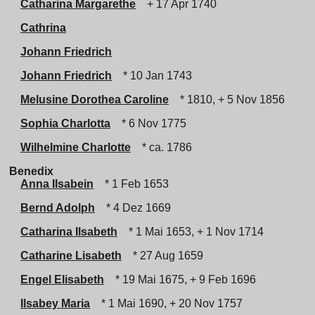
Catharina Margarethe
+ 17 Apr 1740
Cathrina
Johann Friedrich
Johann Friedrich
* 10 Jan 1743
Melusine Dorothea Caroline
* 1810, + 5 Nov 1856
Sophia Charlotta
* 6 Nov 1775
Wilhelmine Charlotte
* ca. 1786
Benedix
Anna Ilsabein
* 1 Feb 1653
Bernd Adolph
* 4 Dez 1669
Catharina Ilsabeth
* 1 Mai 1653, + 1 Nov 1714
Catharine Lisabeth
* 27 Aug 1659
Engel Elisabeth
* 19 Mai 1675, + 9 Feb 1696
Ilsabey Maria
* 1 Mai 1690, + 20 Nov 1757