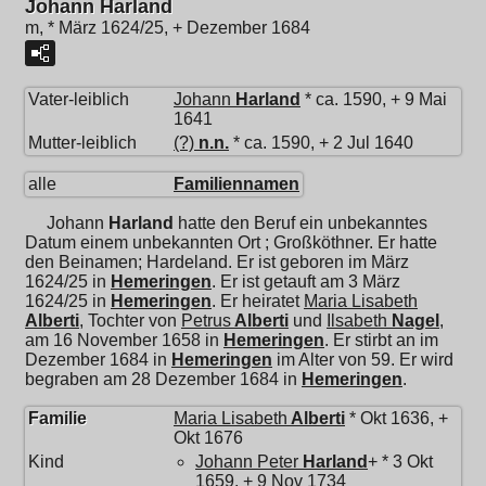
Johann Harland
m, * März 1624/25, + Dezember 1684
Vater-leiblich
Johann
Harland
* ca. 1590, + 9 Mai
1641
Mutter-leiblich
(?)
n.n.
* ca. 1590, + 2 Jul 1640
alle
Familiennamen
Johann
Harland
hatte den Beruf ein unbekanntes
Datum einem unbekannten Ort ; Großköthner. Er hatte
den Beinamen; Hardeland. Er ist geboren im März
1624/25 in
Hemeringen
. Er ist getauft am 3 März
1624/25 in
Hemeringen
. Er heiratet
Maria Lisabeth
Alberti
, Tochter von
Petrus
Alberti
und
Ilsabeth
Nagel
,
am 16 November 1658 in
Hemeringen
. Er stirbt an im
Dezember 1684 in
Hemeringen
im Alter von 59. Er wird
begraben am 28 Dezember 1684 in
Hemeringen
.
Familie
Maria Lisabeth
Alberti
* Okt 1636, +
Okt 1676
Kind
Johann Peter
Harland
+ * 3 Okt
1659, + 9 Nov 1734