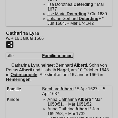
Ilsa Dorothea
Deterding
* Mai
1677
Ilse Marie
Deterding
* Okt 1680
Johann Gerhard
Deterding
+ *
Jun 1684, + Mär 1741/42
Catharina Lyra
w, + 16 Januar 1666
alle
Familiennamen
Catharina
Lyra
heiratet
Bernhard
Alberti
, Sohn von
Petrus
Alberti
und
Ilsabeth
Nagel
, am 10 Oktober 1648
in
Ostercappeln
. Sie stirbt an am 16 Januar 1666 in
Hemeringen
.
Familie
Bernhard
Alberti
* 5 Apr 1627, + 5
Apr 1687
Kinder
Anna Catharina
Alberti
* Mär
1650/51, + Mär 1651/52
Anna Cathrina
Alberti
* Jan
1652/53, + Mai 1732