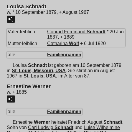
Louisa Schnadt
w, * 10 September 1879, + August 1967
Vater-leiblich
Conrad Ferdinand
Schnadt
* 20 Jun
1837, + 1889
Mutter-leiblich
Catharina
Wolf
+ 6 Jul 1920
alle
Familiennamen
Louisa
Schnadt
ist geboren am 10 September 1879
in
St. Louis, Missouri, USA
. Sie stirbt an im August
1967 in
St. Louis, USA
, im Alter von 87.
Ernestine Werner
w, + 1885
alle
Familiennamen
Ernestine
Werner
heiratet
Friedrich August
Schnadt
,
Sohn von
Carl Ludwig
Schnadt
und
Luise Wilhelmine