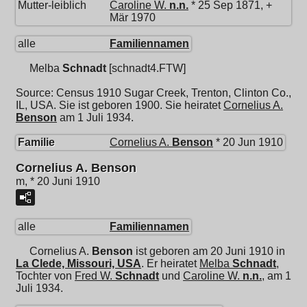
Mutter-leiblich
Caroline W.
n.n.
* 25 Sep 1871, +
Mär 1970
alle
Familiennamen
Melba
Schnadt
[schnadt4.FTW]
Source: Census 1910 Sugar Creek, Trenton, Clinton Co.,
IL, USA. Sie ist geboren 1900. Sie heiratet
Cornelius A.
Benson
am 1 Juli 1934.
Familie
Cornelius A.
Benson
* 20 Jun 1910
Cornelius A. Benson
m, * 20 Juni 1910
alle
Familiennamen
Cornelius A.
Benson
ist geboren am 20 Juni 1910 in
La Clede, Missouri, USA
. Er heiratet
Melba
Schnadt
,
Tochter von
Fred W.
Schnadt
und
Caroline W.
n.n.
, am 1
Juli 1934.