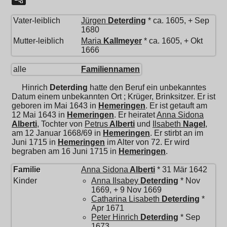
Vater-leiblich
Jürgen
Deterding
* ca. 1605, + Sep
1680
Mutter-leiblich
Maria
Kallmeyer
* ca. 1605, + Okt
1666
alle
Familiennamen
Hinrich
Deterding
hatte den Beruf ein unbekanntes
Datum einem unbekannten Ort ; Krüger, Brinksitzer. Er ist
geboren im Mai 1643 in
Hemeringen
. Er ist getauft am
12 Mai 1643 in
Hemeringen
. Er heiratet
Anna Sidona
Alberti
, Tochter von
Petrus
Alberti
und
Ilsabeth
Nagel
,
am 12 Januar 1668/69 in
Hemeringen
. Er stirbt an im
Juni 1715 in
Hemeringen
im Alter von 72. Er wird
begraben am 16 Juni 1715 in
Hemeringen
.
Familie
Anna Sidona
Alberti
* 31 Mär 1642
Kinder
Anna Ilsabey
Deterding
* Nov
1669, + 9 Nov 1669
Catharina Lisabeth
Deterding
*
Apr 1671
Peter Hinrich
Deterding
* Sep
1673