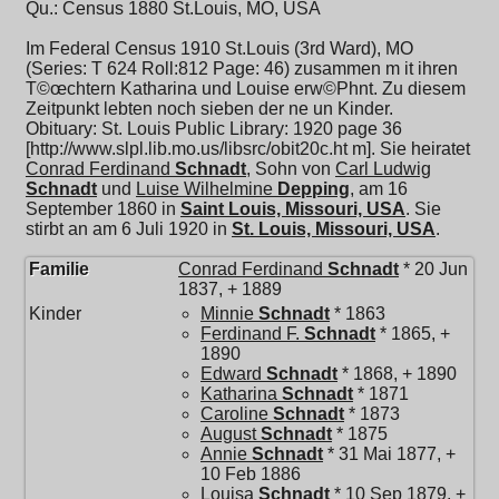
Qu.: Census 1880 St.Louis, MO, USA
Im Federal Census 1910 St.Louis (3rd Ward), MO
(Series: T 624 Roll:812 Page: 46) zusammen m it ihren
T©œchtern Katharina und Louise erw©Phnt. Zu diesem
Zeitpunkt lebten noch sieben der ne un Kinder.
Obituary: St. Louis Public Library: 1920 page 36
[http://www.slpl.lib.mo.us/libsrc/obit20c.ht m]. Sie heiratet
Conrad Ferdinand
Schnadt
, Sohn von
Carl Ludwig
Schnadt
und
Luise Wilhelmine
Depping
, am 16
September 1860 in
Saint Louis, Missouri, USA
. Sie
stirbt an am 6 Juli 1920 in
St. Louis, Missouri, USA
.
Familie
Conrad Ferdinand
Schnadt
* 20 Jun
1837, + 1889
Kinder
Minnie
Schnadt
* 1863
Ferdinand F.
Schnadt
* 1865, +
1890
Edward
Schnadt
* 1868, + 1890
Katharina
Schnadt
* 1871
Caroline
Schnadt
* 1873
August
Schnadt
* 1875
Annie
Schnadt
* 31 Mai 1877, +
10 Feb 1886
Louisa
Schnadt
* 10 Sep 1879, +