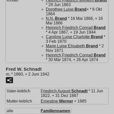
Kinder
Heinrich Friedrich Wilhelm
Brand
* 29 Jun 1863
Dorothee Luise
Brand
+ * 6 Okt
1864
N.N.
Brand
* 16 Mai 1866, + 16
Mai 1866
Heinrich Friedrich Conrad
Brand
* 4 Apr 1867, + 19 Jun 1944
Caroline Luise Charlotte
Brand
*
3 Feb 1870
Marie Luise Elisabeth
Brand
* 2
Nov 1871
Heinrich Friedrich Conrad
Brand
* 30 Mär 1874, + 26 Apr 1874
Fred W. Schnadt
m, * 1860, + 2 Juni 1942
Vater-leiblich
Friedrich August
Schnadt
* 11 Jun
1822, + 31 Dez 1887
Mutter-leiblich
Ernestine
Werner
+ 1885
alle
Familiennamen