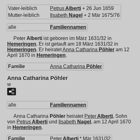
Vater-leiblich
Petrus
Alberti
+ 26 Jun 1659
Mutter-leiblich
Ilsabeth
Nagel
+ 2 Mär 1675/76
alle
Familiennamen
Peter
Alberti
ist geboren im März 1631/32 in
Hemeringen
. Er ist getauft am 18 März 1631/32 in
Hemeringen
. Er heiratet
Anna Catharina
Pöhler
am 12
April 1670 in
Hemeringen
.
Familie
Anna Catharina
Pöhler
Anna Catharina Pöhler
w
alle
Familiennamen
Anna Catharina
Pöhler
heiratet
Peter
Alberti
, Sohn
von
Petrus
Alberti
und
Ilsabeth
Nagel
, am 12 April 1670
in
Hemeringen
.
Familie
Peter
Alberti
* Mär 1631/32