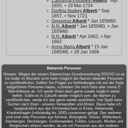
Catharina Elisabeth
Alberti
* Apr
1655, + 18 Mai 1734
Dorthia Ilsabey
Alberti
* Sep
1657, + Nov 1721
Gregorius
Alberti
* Jan 1659/60
N.N.
Alberti
* Jan 1659/60, + Jan
1659/60
N.N.
Alberti
* Apr 1662, + Apr
1662
Anna Maria
Alberti
* 15 Jan
1665/66, + 28 Jan 1666
Bekannte Personen
Hinweis: Wegen der neuern Datenschutz-Grundverordnung DSGVO ist es
mir leider im Moment nicht mehr möglich die Namen lebender Personen
zu veröffentlichen. Sollten Sie Fragen zu Verbindungen mit auf der Seite
aufgeführten Personen haben, schreiben Sie mich bitte über meine E-
Mail-Adresse an. Ich werde Ihnen dann gerne soweit möglich weiter
helfen. Sollte es in Zukunft wieder möglich sein, die Namen zu
veröffentlichen, werde ich das gerne wieder ausführen. Viel Spaß beim
Suchen nach Ihren - unseren Verwandten und Ahnen. Diese habe ich
hauptsächlich aus den Kirchenbüchern in Exten, Hohenrode,
Krankenhagen (vollständig bis 1830) zusammen gefügt. Des weiteren
sind sind viele Personen aus Almena, Bösingfeld, Silixen, Möllenbeck,
Steinbergen, Deckbergen, Großenwieden, Fuhlen, Loccum, Minden und
Bergkirchen erfasst worden, da sie mit Personen aus den anderen