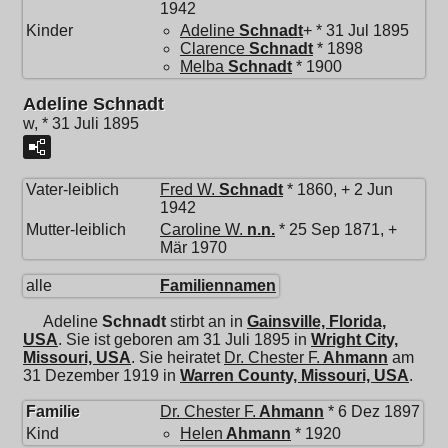
1942
Kinder
Adeline
Schnadt
+ * 31 Jul 1895
Clarence
Schnadt
* 1898
Melba
Schnadt
* 1900
Adeline Schnadt
w, * 31 Juli 1895
Vater-leiblich
Fred W.
Schnadt
* 1860, + 2 Jun
1942
Mutter-leiblich
Caroline W.
n.n.
* 25 Sep 1871, +
Mär 1970
alle
Familiennamen
Adeline
Schnadt
stirbt an in
Gainsville, Florida,
USA
. Sie ist geboren am 31 Juli 1895 in
Wright City,
Missouri, USA
. Sie heiratet
Dr.
Chester F.
Ahmann
am
31 Dezember 1919 in
Warren County, Missouri, USA
.
Familie
Dr.
Chester F.
Ahmann
* 6 Dez 1897
Kind
Helen
Ahmann
* 1920