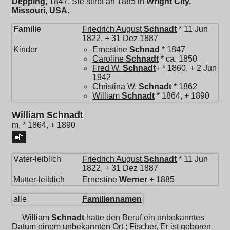
Depping
, 1847. Sie stirbt an 1885 in
Wright City,
Missouri, USA
.
Familie
Friedrich August
Schnadt
* 11 Jun
1822, + 31 Dez 1887
Kinder
Ernestine
Schnad
* 1847
Caroline
Schnadt
* ca. 1850
Fred W.
Schnadt
+ * 1860, + 2 Jun
1942
Christina W.
Schnadt
* 1862
William
Schnadt
* 1864, + 1890
William Schnadt
m, * 1864, + 1890
Vater-leiblich
Friedrich August
Schnadt
* 11 Jun
1822, + 31 Dez 1887
Mutter-leiblich
Ernestine
Werner
+ 1885
alle
Familiennamen
William
Schnadt
hatte den Beruf ein unbekanntes
Datum einem unbekannten Ort ; Fischer. Er ist geboren