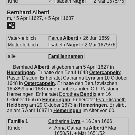
Kind
Ilsabeth
Nagel
+ + 2 Mär 1675/76
Bernhard Alberti
m, * 5 April 1627, + 5 April 1687
Vater-leiblich
Petrus
Alberti
+ 26 Jun 1659
Mutter-leiblich
Ilsabeth
Nagel
+ 2 Mär 1675/76
alle
Familiennamen
Bernhard
Alberti
ist geboren am 5 April 1627 in
Hemeringen
. Er hatte den Beruf 1648
Ostercappeln
;
Pastor Diacon. Er heiratet
Catharina
Lyra
am 10 Oktober
1648 in
Ostercappeln
. Er hatte den Beruf zwischen
1658/59 und 1687 einem unbekannten Ort ; Pastor in
Hemeringen. Er heiratet
Dorothea
Bendix
am 16
Oktober 1666 in
Hemeringen
. Er heiratet
Eva Elisabeth
Heldberg
am 29 Oktober 1673 in
Hemeringen
. Er stirbt
an am 5 April 1687 in
Hemeringen
im Alter von 60.
Familie 1
Catharina
Lyra
+ 16 Jan 1666
Kinder
Anna Catharina
Alberti
* Mär
1650/51, + Mär 1651/52