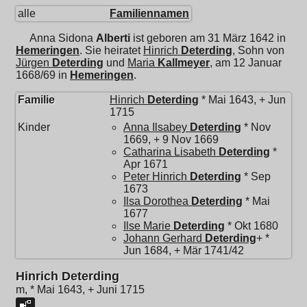
alle
Familiennamen
Anna Sidona
Alberti
ist geboren am 31 März 1642 in
Hemeringen
. Sie heiratet
Hinrich
Deterding
, Sohn von
Jürgen
Deterding
und
Maria
Kallmeyer
, am 12 Januar
1668/69 in
Hemeringen
.
Familie
Hinrich
Deterding
* Mai 1643, + Jun
1715
Kinder
Anna Ilsabey
Deterding
* Nov
1669, + 9 Nov 1669
Catharina Lisabeth
Deterding
*
Apr 1671
Peter Hinrich
Deterding
* Sep
1673
Ilsa Dorothea
Deterding
* Mai
1677
Ilse Marie
Deterding
* Okt 1680
Johann Gerhard
Deterding
+ *
Jun 1684, + Mär 1741/42
Hinrich Deterding
m, * Mai 1643, + Juni 1715