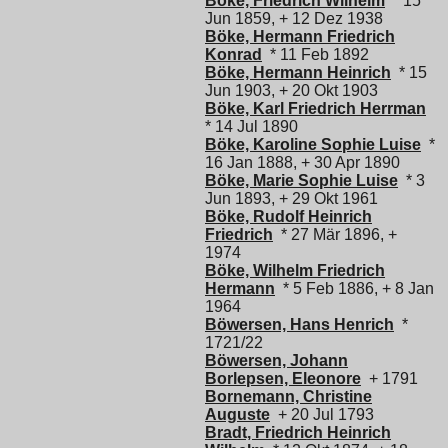
Böke, Friedrich Wilhelm
* 15
Jun 1859, + 12 Dez 1938
Böke, Hermann Friedrich
Konrad
* 11 Feb 1892
Böke, Hermann Heinrich
* 15
Jun 1903, + 20 Okt 1903
Böke, Karl Friedrich Herrman
* 14 Jul 1890
Böke, Karoline Sophie Luise
*
16 Jan 1888, + 30 Apr 1890
Böke, Marie Sophie Luise
* 3
Jun 1893, + 29 Okt 1961
Böke, Rudolf Heinrich
Friedrich
* 27 Mär 1896, +
1974
Böke, Wilhelm Friedrich
Hermann
* 5 Feb 1886, + 8 Jan
1964
Böwersen, Hans Henrich
*
1721/22
Böwersen, Johann
Borlepsen, Eleonore
+ 1791
Bornemann, Christine
Auguste
+ 20 Jul 1793
Bradt, Friedrich Heinrich