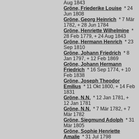
Aug 1843
Gröne, Friederike Louise
* 24
Jun 1808
Gröne, Georg Heinrich
* 7 Mär
1782, + 28 Jun 1784
Gröne, Henriette Wilhelmine
*
28 Feb 1779, + 24 Aug 1843
Gröne, Hermann Henrich
* 23
Sep 1810
Gröne, Johann Friedrich
* 8
Jan 1797, + 12 Feb 1869
Gröne, Johann Hermann
Friedrich
* 16 Sep 1774, + 10
Feb 1838
Gröne, Joseph Theodor
Emilius
* 11 Okt 1800, + 14 Feb
1831
Gröne, N.N.
* 12 Jan 1781, +
12 Jan 1781
Gröne, N.N.
* 7 Mär 1782, + 7
Mär 1782
Gröne, Siegmund Adolph
* 31
Mär 1805
Gröne, Sophie Henriette
Amalie
* 31 Jul 1798