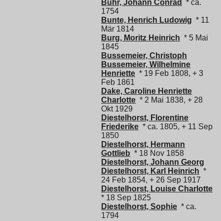
Buhr, Johann Conrad
* ca.
1754
Bunte, Henrich Ludowig
* 11
Mär 1814
Burg, Moritz Heinrich
* 5 Mai
1845
Bussemeier, Christoph
Bussemeier, Wilhelmine
Henriette
* 19 Feb 1808, + 3
Feb 1861
Dake, Caroline Henriette
Charlotte
* 2 Mai 1838, + 28
Okt 1929
Diestelhorst, Florentine
Friederike
* ca. 1805, + 11 Sep
1850
Diestelhorst, Hermann
Gottlieb
* 18 Nov 1858
Diestelhorst, Johann Georg
Diestelhorst, Karl Heinrich
*
24 Feb 1854, + 26 Sep 1917
Diestelhorst, Louise Charlotte
* 18 Sep 1825
Diestelhorst, Sophie
* ca.
1794