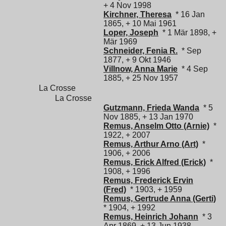
+ 4 Nov 1998
Kirchner, Theresa
* 16 Jan
1865, + 10 Mai 1961
Loper, Joseph
* 1 Mär 1898, +
Mär 1969
Schneider, Fenia R.
* Sep
1877, + 9 Okt 1946
Villnow, Anna Marie
* 4 Sep
1885, + 25 Nov 1957
La Crosse
La Crosse
Gutzmann, Frieda Wanda
* 5
Nov 1885, + 13 Jan 1970
Remus, Anselm Otto (Arnie)
*
1922, + 2007
Remus, Arthur Arno (Art)
*
1906, + 2006
Remus, Erick Alfred (Erick)
*
1908, + 1996
Remus, Frederick Ervin
(Fred)
* 1903, + 1959
Remus, Gertrude Anna (Gerti)
* 1904, + 1992
Remus, Heinrich Johann
* 3
Apr 1869, + 13 Jun 1938