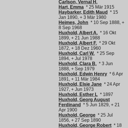
Carlson, Vernal H.
Hart, Emma
* 25 Mär 1915
Haybarker, Edith Maud
* 15
Jan 1890, + 3 Mär 1980
Heimes, John
* 10 Sep 1888, +
8 Sep 1968
Huxhold, Albert A.
* 16 Okt
1899, + 21 Jun 1988
Huxhold, Albert F.
* 29 Okt
1872, + 18 Dez 1960
Huxhold, Carl W.
* 25 Sep
1894, + Jul 1978
Huxhold, Clara B.
* 3 Jun
1888, + Sep 1979
Huxhold, Edwin Henry
* 6 Apr
1891, + 11 Mär 1984
Huxhold, Elsie Jane
* 24 Apr
1927, + Jun 1973
Huxhold, Esther L
* 1897
Huxhold, Georg August
Ferdinand
* 5 Jun 1829, + 21
Apr 1900
Huxhold, George
* 25 Jul
1856, + 27 Sep 1890
Huxhold, George Robert
* 18