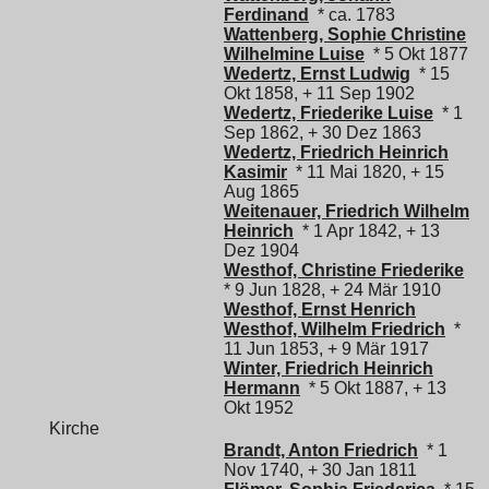
Ferdinand
* ca. 1783
Wattenberg, Sophie Christine
Wilhelmine Luise
* 5 Okt 1877
Wedertz, Ernst Ludwig
* 15
Okt 1858, + 11 Sep 1902
Wedertz, Friederike Luise
* 1
Sep 1862, + 30 Dez 1863
Wedertz, Friedrich Heinrich
Kasimir
* 11 Mai 1820, + 15
Aug 1865
Weitenauer, Friedrich Wilhelm
Heinrich
* 1 Apr 1842, + 13
Dez 1904
Westhof, Christine Friederike
* 9 Jun 1828, + 24 Mär 1910
Westhof, Ernst Henrich
Westhof, Wilhelm Friedrich
*
11 Jun 1853, + 9 Mär 1917
Winter, Friedrich Heinrich
Hermann
* 5 Okt 1887, + 13
Okt 1952
Kirche
Brandt, Anton Friedrich
* 1
Nov 1740, + 30 Jan 1811