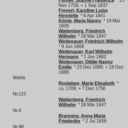
Flömer, Sophia Friederica
* 15
Nov 1758, + 1 Sep 1837
Frevert, Karoline Luise
Henriette
* 6 Apr 1841
König, Maria Nanny
* 19 Mai
1809
Wattenberg, Friedrich
Wilhelm
* 28 Mär 1847
Weitenauer, Friedrich Wilhelm
* 9 Jun 1808
Weitenauer, Karl Wilhelm
Hermann
* 1 Jun 1882
Weitenauer, Ottilie Nanny
Emilie
* 23 Dez 1888, + 18 Dez
1988
Mühle
Rosleben, Marie Elisabeth
*
ca. 1708, + 7 Dez 1756
Nr.115
Wattenberg, Friedrich
Wilhelm
* 28 Mär 1847
Nr.4
Branning, Anna Maria
Friederike
* 2 Jul 1856
Nr.98