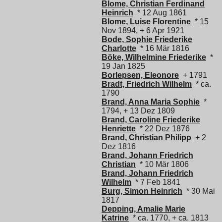
Blome, Christian Ferdinand
Heinrich
* 12 Aug 1861
Blome, Luise Florentine
* 15
Nov 1894, + 6 Apr 1921
Bode, Sophie Friederike
Charlotte
* 16 Mär 1816
Böke, Wilhelmine Friederike
*
19 Jan 1825
Borlepsen, Eleonore
+ 1791
Bradt, Friedrich Wilhelm
* ca.
1790
Brand, Anna Maria Sophie
*
1794, + 13 Dez 1809
Brand, Caroline Friederike
Henriette
* 22 Dez 1876
Brand, Christian Philipp
+ 2
Dez 1816
Brand, Johann Friedrich
Christian
* 10 Mär 1806
Brand, Johann Friedrich
Wilhelm
* 7 Feb 1841
Burg, Simon Heinrich
* 30 Mai
1817
Depping, Amalie Marie
Katrine
* ca. 1770, + ca. 1813