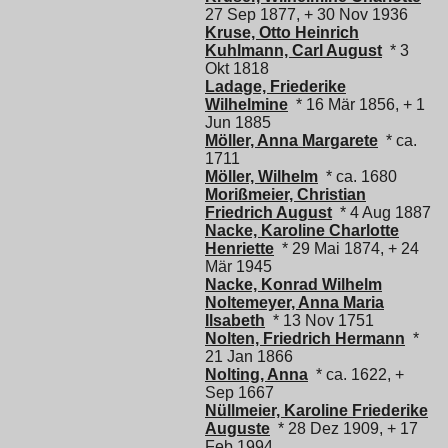
27 Sep 1877, + 30 Nov 1936
Kruse, Otto Heinrich
Kuhlmann, Carl August
* 3
Okt 1818
Ladage, Friederike
Wilhelmine
* 16 Mär 1856, + 1
Jun 1885
Möller, Anna Margarete
* ca.
1711
Möller, Wilhelm
* ca. 1680
Morißmeier, Christian
Friedrich August
* 4 Aug 1887
Nacke, Karoline Charlotte
Henriette
* 29 Mai 1874, + 24
Mär 1945
Nacke, Konrad Wilhelm
Noltemeyer, Anna Maria
Ilsabeth
* 13 Nov 1751
Nolten, Friedrich Hermann
*
21 Jan 1866
Nolting, Anna
* ca. 1622, +
Sep 1667
Nüllmeier, Karoline Friederike
Auguste
* 28 Dez 1909, + 17
Feb 1994