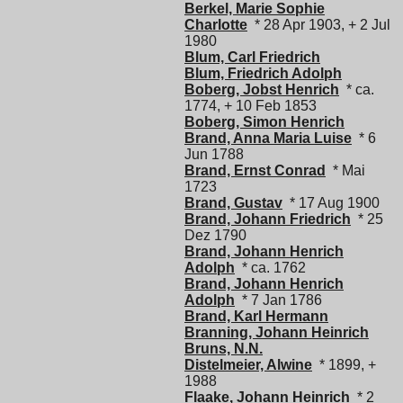
Berkel, Marie Sophie
Charlotte
* 28 Apr 1903, + 2 Jul
1980
Blum, Carl Friedrich
Blum, Friedrich Adolph
Boberg, Jobst Henrich
* ca.
1774, + 10 Feb 1853
Boberg, Simon Henrich
Brand, Anna Maria Luise
* 6
Jun 1788
Brand, Ernst Conrad
* Mai
1723
Brand, Gustav
* 17 Aug 1900
Brand, Johann Friedrich
* 25
Dez 1790
Brand, Johann Henrich
Adolph
* ca. 1762
Brand, Johann Henrich
Adolph
* 7 Jan 1786
Brand, Karl Hermann
Branning, Johann Heinrich
Bruns, N.N.
Distelmeier, Alwine
* 1899, +
1988
Flaake, Johann Heinrich
* 2