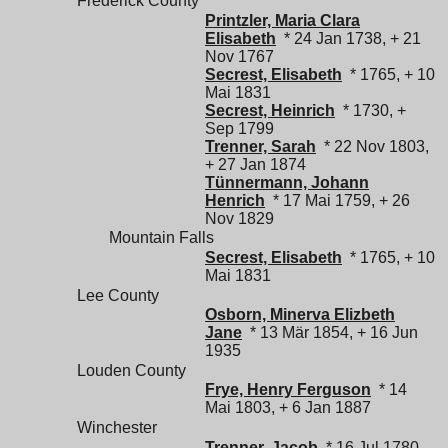
Frederick County
Printzler, Maria Clara
Elisabeth
* 24 Jan 1738, + 21
Nov 1767
Secrest, Elisabeth
* 1765, + 10
Mai 1831
Secrest, Heinrich
* 1730, +
Sep 1799
Trenner, Sarah
* 22 Nov 1803,
+ 27 Jan 1874
Tünnermann, Johann
Henrich
* 17 Mai 1759, + 26
Nov 1829
Mountain Falls
Secrest, Elisabeth
* 1765, + 10
Mai 1831
Lee County
Osborn, Minerva Elizbeth
Jane
* 13 Mär 1854, + 16 Jun
1935
Louden County
Frye, Henry Ferguson
* 14
Mai 1803, + 6 Jan 1887
Winchester
Trenner, Jacob
* 16 Jul 1780,