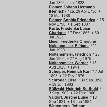
Jan 1804, + ca. 1828
Flömer, Johann Hermann
(Henrich)
* ca. 29 Apr 1730, +
18 Mai 1788
Flömer, Sophia Friederica
* 15
Nov 1758, + 1 Sep 1837
Korte, Friederike Luise
Charlotte
* 7 Dez 1866, + 30
Jul 1925
Meier, Friederike Christine
Noltensmeier, Elfriede
* 11
Jun 1920
Noltensmeier, Friedrich
* 25
Jun 1904, + 27 Aug 1975
Noltensmeier, Werner
* 13
Aug 1925, + 1944
Scheiper, Heinrich Karl
* 7 Jul
1898, + 22 Dez 1976
Schröder, Elise
* 30 Sep 1898,
+ 19 Jun 1983
Süllwald, Heinrich Berthold
*
3 Sep 1902, + 12 Dez 1960
Valdorf, Justine Luise
* 18
Sep 1821, + 18 Jan 1884
Wattenberg, Johann