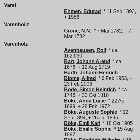
Varel
Ehmen, Edurad
* 11 Sep 1893,
+ 1956
Varenhoilz
Gröne, N.N.
* 7 Mär 1782, + 7
Mär 1782
Varenholz
Avenhausen, Rolf
* ca.
1629/30
Bart, Johann Arend
* ca.
1676, + 12 Aug 1719
Barth, Johann Henrich
Blome, Alfred
* 6 Feb 1953, +
23 Feb 2006
Bode, Simon Heinrich
* ca.
1746, + 30 Okt 1810
Böke, Anna Luise
* 22 Apr
1899, + 28 Feb 1972
Böke, Auguste Sophie
* 12
Sep 1894, + 26 Jul 1896
Böke, Emil Karl
* 18 Okt 1905
Böke, Emilie Sophie
* 15 Aug
1897