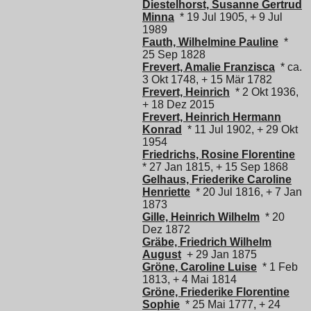
Diestelhorst, Susanne Gertrud
Minna
* 19 Jul 1905, + 9 Jul
1989
Fauth, Wilhelmine Pauline
*
25 Sep 1828
Frevert, Amalie Franzisca
* ca.
3 Okt 1748, + 15 Mär 1782
Frevert, Heinrich
* 2 Okt 1936,
+ 18 Dez 2015
Frevert, Heinrich Hermann
Konrad
* 11 Jul 1902, + 29 Okt
1954
Friedrichs, Rosine Florentine
* 27 Jan 1815, + 15 Sep 1868
Gelhaus, Friederike Caroline
Henriette
* 20 Jul 1816, + 7 Jan
1873
Gille, Heinrich Wilhelm
* 20
Dez 1872
Gräbe, Friedrich Wilhelm
August
+ 29 Jan 1875
Gröne, Caroline Luise
* 1 Feb
1813, + 4 Mai 1814
Gröne, Friederike Florentine
Sophie
* 25 Mai 1777, + 24