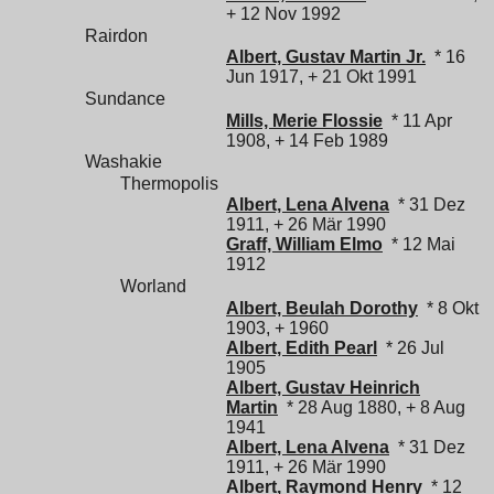
+ 12 Nov 1992
Rairdon
Albert, Gustav Martin Jr.
* 16
Jun 1917, + 21 Okt 1991
Sundance
Mills, Merie Flossie
* 11 Apr
1908, + 14 Feb 1989
Washakie
Thermopolis
Albert, Lena Alvena
* 31 Dez
1911, + 26 Mär 1990
Graff, William Elmo
* 12 Mai
1912
Worland
Albert, Beulah Dorothy
* 8 Okt
1903, + 1960
Albert, Edith Pearl
* 26 Jul
1905
Albert, Gustav Heinrich
Martin
* 28 Aug 1880, + 8 Aug
1941
Albert, Lena Alvena
* 31 Dez
1911, + 26 Mär 1990
Albert, Raymond Henry
* 12