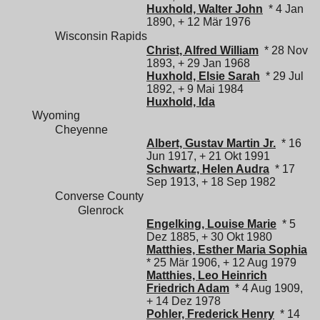
Huxhold, Walter John
* 4 Jan
1890, + 12 Mär 1976
Wisconsin Rapids
Christ, Alfred William
* 28 Nov
1893, + 29 Jan 1968
Huxhold, Elsie Sarah
* 29 Jul
1892, + 9 Mai 1984
Huxhold, Ida
Wyoming
Cheyenne
Albert, Gustav Martin Jr.
* 16
Jun 1917, + 21 Okt 1991
Schwartz, Helen Audra
* 17
Sep 1913, + 18 Sep 1982
Converse County
Glenrock
Engelking, Louise Marie
* 5
Dez 1885, + 30 Okt 1980
Matthies, Esther Maria Sophia
* 25 Mär 1906, + 12 Aug 1979
Matthies, Leo Heinrich
Friedrich Adam
* 4 Aug 1909,
+ 14 Dez 1978
Pohler, Frederick Henry
* 14