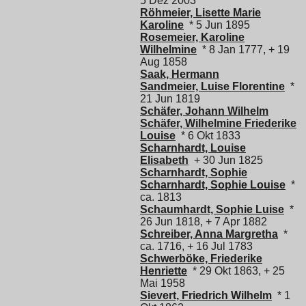
5 Dez 2003
Röhmeier, Lisette Marie
Karoline
* 5 Jun 1895
Rosemeier, Karoline
Wilhelmine
* 8 Jan 1777, + 19
Aug 1858
Saak, Hermann
Sandmeier, Luise Florentine
*
21 Jun 1819
Schäfer, Johann Wilhelm
Schäfer, Wilhelmine Friederike
Louise
* 6 Okt 1833
Scharnhardt, Louise
Elisabeth
+ 30 Jun 1825
Scharnhardt, Sophie
Scharnhardt, Sophie Louise
*
ca. 1813
Schaumhardt, Sophie Luise
*
26 Jun 1818, + 7 Apr 1882
Schreiber, Anna Margretha
*
ca. 1716, + 16 Jul 1783
Schwerböke, Friederike
Henriette
* 29 Okt 1863, + 25
Mai 1958
Sievert, Friedrich Wilhelm
* 1