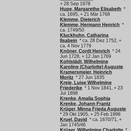
+ 28 Sep 1978
Hupe, Margarethe Elisabeth
*
ca. 1695, + 21 Mär 1768
Klemme, Dieterich
Klemme, Hermann Henrich
*
ca. 1749/50
Kluckhuhn, Catharina
Ilsabein
* ca. 28 Dez 1752, +
ca. 4 Nov 1779
Knöner, Cordt Henrich
* 24
Jun 1728, + 12 Jan 1769
Kohlstädt, Wilhelmine
Karoline (Charlotte) Auguste
Kramersmeier, Heinrich
Moritz
* 27 Jun 1835
Kreie, Luise Wilhelmine
Friederike
* 1 Nov 1841, + 23
Jul 1898
Krenke, Amalia Sophia
Krenke, Johann Frantz
Krüger, Minna Frieda Auguste
* 29 Okt 1905, + 25 Feb 1998
Kruel, David
* ca. 1670/71, +
Jan 1745/46
Krüser, Wilhelmine Charlotte
*