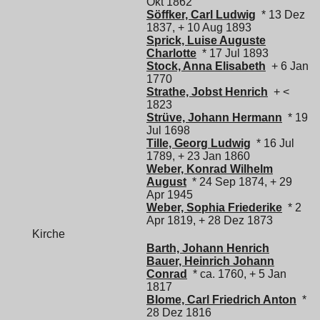
Okt 1862
Söffker, Carl Ludwig
* 13 Dez
1837, + 10 Aug 1893
Sprick, Luise Auguste
Charlotte
* 17 Jul 1893
Stock, Anna Elisabeth
+ 6 Jan
1770
Strathe, Jobst Henrich
+ <
1823
Strüve, Johann Hermann
* 19
Jul 1698
Tille, Georg Ludwig
* 16 Jul
1789, + 23 Jan 1860
Weber, Konrad Wilhelm
August
* 24 Sep 1874, + 29
Apr 1945
Weber, Sophia Friederike
* 2
Apr 1819, + 28 Dez 1873
Kirche
Barth, Johann Henrich
Bauer, Heinrich Johann
Conrad
* ca. 1760, + 5 Jan
1817
Blome, Carl Friedrich Anton
*
28 Dez 1816