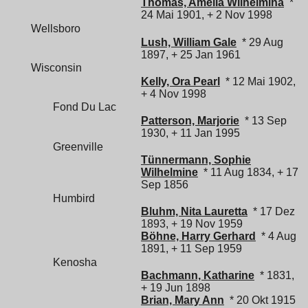
Thomas, Amelia Wilhelmina
*
24 Mai 1901, + 2 Nov 1998
Wellsboro
Lush, William Gale
* 29 Aug
1897, + 25 Jan 1961
Wisconsin
Kelly, Ora Pearl
* 12 Mai 1902,
+ 4 Nov 1998
Fond Du Lac
Patterson, Marjorie
* 13 Sep
1930, + 11 Jan 1995
Greenville
Tünnermann, Sophie
Wilhelmine
* 11 Aug 1834, + 17
Sep 1856
Humbird
Bluhm, Nita Lauretta
* 17 Dez
1893, + 19 Nov 1959
Böhne, Harry Gerhard
* 4 Aug
1891, + 11 Sep 1959
Kenosha
Bachmann, Katharine
* 1831,
+ 19 Jun 1898
Brian, Mary Ann
* 20 Okt 1915