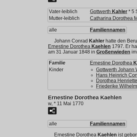
Vater-leiblich
Gottwerth
Kahler
* 5 
Mutter-leiblich
Catharina Dorothea 
alle
Familiennamen
Johann Conrad
Kahler
hatte den Ber
Ernestine Dorothea
Kaehlen
1797. Er ha
am 31 Januar 1848 in
Großenwieden
im 
Familie
Ernestine Dorothea
K
Kinder
Gottwerth Johann 
Hans Heinrich Co
Dorothea Henriett
Friederike Wilhel
Ernestine Dorothea Kaehlen
w, * 11 Mai 1770
alle
Familiennamen
Ernestine Dorothea
Kaehlen
ist gebo