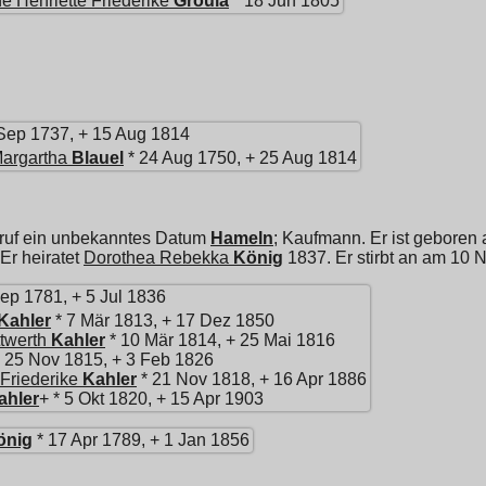
e Henriette Friederike
Groula
* 18 Jun 1805
Sep 1737, + 15 Aug 1814
Margartha
Blauel
* 24 Aug 1750, + 25 Aug 1814
ruf ein unbekanntes Datum
Hameln
; Kaufmann. Er ist geboren
 Er heiratet
Dorothea Rebekka
König
1837. Er stirbt an am 10
ep 1781, + 5 Jul 1836
Kahler
* 7 Mär 1813, + 17 Dez 1850
twerth
Kahler
* 10 Mär 1814, + 25 Mai 1816
 25 Nov 1815, + 3 Feb 1826
Friederike
Kahler
* 21 Nov 1818, + 16 Apr 1886
ahler
+ * 5 Okt 1820, + 15 Apr 1903
önig
* 17 Apr 1789, + 1 Jan 1856