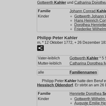
Gottwerth
Kahler
und
Catharina Dorothe
Familie
Johann Conrad
Kahl
Kinder
Gottwerth Johann 
Hans Heinrich Co
Dorothea Henriett
Friederike Wilhel
Philipp Peter Kahler
m, * 12 Oktober 1772, + 26 Dezember 18
Vater-leiblich
Gottwerth
Kahler
* 5 
Mutter-leiblich
Catharina Dorothea 
alle
Familiennamen
Philipp Peter
Kahler
hatte den Beruf 
Hessisch Oldendorf
. Er stirbt an am 2
Familie
Henriette Dorothea
S
Kinder
Gottwerth Wilhelm
Auguste Emilie Hen