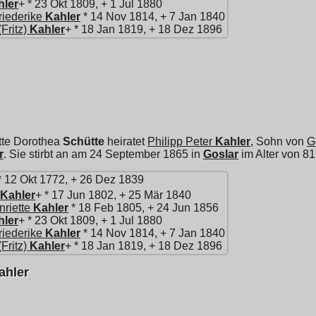
hler
+ * 23 Okt 1809, + 1 Jul 1880
riederike
Kahler
* 14 Nov 1814, + 7 Jan 1840
Fritz)
Kahler
+ * 18 Jan 1819, + 18 Dez 1896
tte Dorothea
Schütte
heiratet
Philipp Peter
Kahler
, Sohn von
G
r
. Sie stirbt an am 24 September 1865 in
Goslar
im Alter von 81
 12 Okt 1772, + 26 Dez 1839
Kahler
+ * 17 Jun 1802, + 25 Mär 1840
riette
Kahler
* 18 Feb 1805, + 24 Jun 1856
hler
+ * 23 Okt 1809, + 1 Jul 1880
riederike
Kahler
* 14 Nov 1814, + 7 Jan 1840
Fritz)
Kahler
+ * 18 Jan 1819, + 18 Dez 1896
ahler