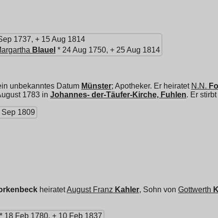
Sep 1737, + 15 Aug 1814
Margartha
Blauel
* 24 Aug 1750, + 25 Aug 1814
 ein unbekanntes Datum
Münster
; Apotheker. Er heiratet
N.N.
Fo
 August 1783 in
Johannes- der-Täufer-Kirche, Fuhlen
. Er stir
 Sep 1809
orkenbeck
heiratet
August Franz
Kahler
, Sohn von
Gottwerth
K
* 18 Feb 1780, + 10 Feb 1837