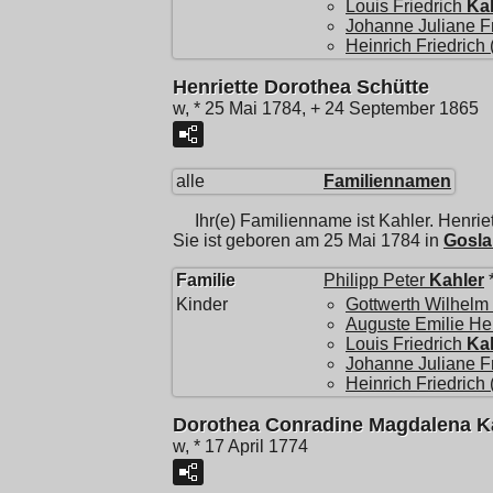
Louis Friedrich
Ka
Johanne Juliane F
Heinrich Friedrich (
Henriette Dorothea Schütte
w, * 25 Mai 1784, + 24 September 1865
alle
Familiennamen
Ihr(e) Familienname ist Kahler.
Henrie
Sie ist geboren am 25 Mai 1784 in
Gosla
Familie
Philipp Peter
Kahler
*
Kinder
Gottwerth Wilhelm
Auguste Emilie Hen
Louis Friedrich
Ka
Johanne Juliane F
Heinrich Friedrich (
Dorothea Conradine Magdalena K
w, * 17 April 1774