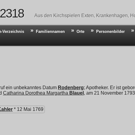
 2318
Aus den Kirchspielen Exten, Krankenhagen, Ho
n-Verzeichnis
Familiennamen
Orte
Personenbilder
ruf ein unbekanntes Datum
Rodenberg
; Apotheker. Er ist gebo
d
Catharina Dorothea Margartha
Blauel
, am 21 November 1793.
Kahler
* 12 Mai 1769