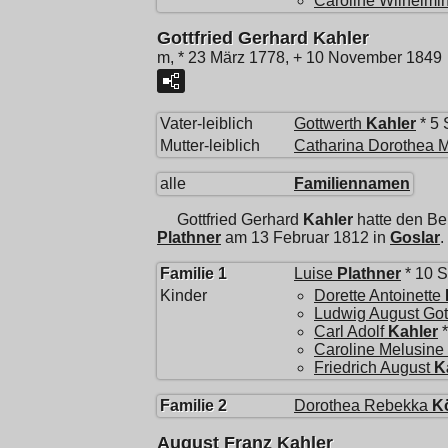
Caroline Wilhelmin
Gottfried Gerhard Kahler
m, * 23 März 1778, + 10 November 1849
Vater-leiblich
Gottwerth
Kahler
* 5 
Mutter-leiblich
Catharina Dorothea 
alle
Familiennamen
Gottfried Gerhard
Kahler
hatte den Be
Plathner
am 13 Februar 1812 in
Goslar
.
Familie 1
Luise
Plathner
* 10 S
Kinder
Dorette Antoinette
Ludwig August Got
Carl Adolf
Kahler
*
Caroline Melusine 
Friedrich August
K
Familie 2
Dorothea Rebekka
K
August Franz Kahler