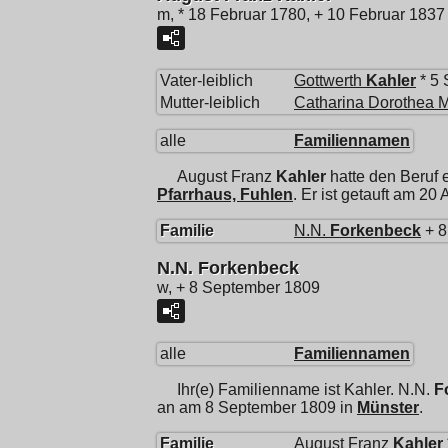
m, * 18 Februar 1780, + 10 Februar 1837
Vater-leiblich
Gottwerth
Kahler
* 5 
Mutter-leiblich
Catharina Dorothea 
alle
Familiennamen
August Franz
Kahler
hatte den Beruf
Pfarrhaus, Fuhlen
. Er ist getauft am 20
Familie
N.N.
Forkenbeck
+ 8
N.N. Forkenbeck
w, + 8 September 1809
alle
Familiennamen
Ihr(e) Familienname ist Kahler.
N.N.
F
an am 8 September 1809 in
Münster
.
Familie
August Franz
Kahler