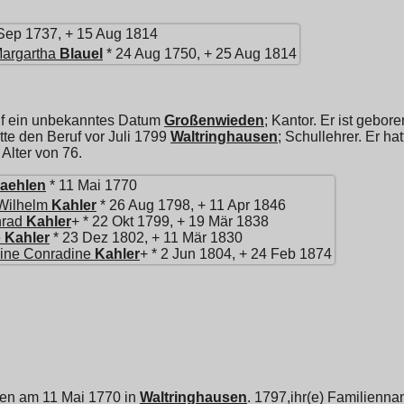
Sep 1737, + 15 Aug 1814
Margartha
Blauel
* 24 Aug 1750, + 25 Aug 1814
uf ein unbekanntes Datum
Großenwieden
; Kantor. Er ist gebo
tte den Beruf vor Juli 1799
Waltringhausen
; Schullehrer. Er ha
Alter von 76.
aehlen
* 11 Mai 1770
Wilhelm
Kahler
* 26 Aug 1798, + 11 Apr 1846
nrad
Kahler
+ * 22 Okt 1799, + 19 Mär 1838
e
Kahler
* 23 Dez 1802, + 11 Mär 1830
mine Conradine
Kahler
+ * 2 Jun 1804, + 24 Feb 1874
ren am 11 Mai 1770 in
Waltringhausen
. 1797,ihr(e) Familiennam