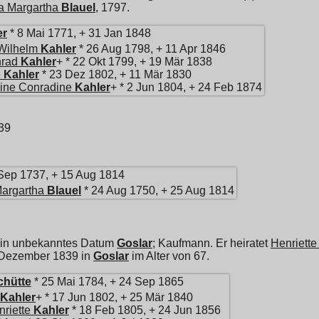
a Margartha
Blauel
, 1797.
er
* 8 Mai 1771, + 31 Jan 1848
Wilhelm
Kahler
* 26 Aug 1798, + 11 Apr 1846
nrad
Kahler
+ * 22 Okt 1799, + 19 Mär 1838
e
Kahler
* 23 Dez 1802, + 11 Mär 1830
mine Conradine
Kahler
+ * 2 Jun 1804, + 24 Feb 1874
39
Sep 1737, + 15 Aug 1814
Margartha
Blauel
* 24 Aug 1750, + 25 Aug 1814
ein unbekanntes Datum
Goslar
; Kaufmann. Er heiratet
Henriette
6 Dezember 1839 in
Goslar
im Alter von 67.
chütte
* 25 Mai 1784, + 24 Sep 1865
Kahler
+ * 17 Jun 1802, + 25 Mär 1840
riette
Kahler
* 18 Feb 1805, + 24 Jun 1856