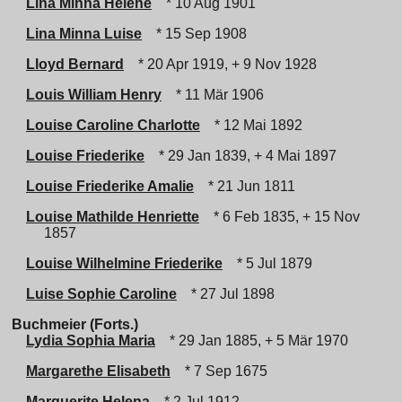
Lina Minna Helene
* 10 Aug 1901
Lina Minna Luise
* 15 Sep 1908
Lloyd Bernard
* 20 Apr 1919, + 9 Nov 1928
Louis William Henry
* 11 Mär 1906
Louise Caroline Charlotte
* 12 Mai 1892
Louise Friederike
* 29 Jan 1839, + 4 Mai 1897
Louise Friederike Amalie
* 21 Jun 1811
Louise Mathilde Henriette
* 6 Feb 1835, + 15 Nov
1857
Louise Wilhelmine Friederike
* 5 Jul 1879
Luise Sophie Caroline
* 27 Jul 1898
Buchmeier (Forts.)
Lydia Sophia Maria
* 29 Jan 1885, + 5 Mär 1970
Margarethe Elisabeth
* 7 Sep 1675
Marguerite Helena
* 2 Jul 1912