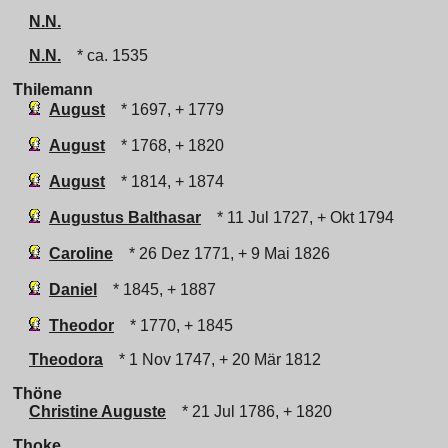
N.N.
N.N.
* ca. 1535
Thilemann
August
* 1697, + 1779
August
* 1768, + 1820
August
* 1814, + 1874
Augustus Balthasar
* 11 Jul 1727, + Okt 1794
Caroline
* 26 Dez 1771, + 9 Mai 1826
Daniel
* 1845, + 1887
Theodor
* 1770, + 1845
Theodora
* 1 Nov 1747, + 20 Mär 1812
Thöne
Christine Auguste
* 21 Jul 1786, + 1820
Thoke