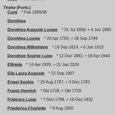
Thoke (Forts.)
Curd
* Feb 1695/96
Dorothea
Dorothea Auguste Louise
* 31 Jul 1858, + 4 Jun 1885
Dorothea Louise
* 20 Apr 1765, + 28 Sep 1794
Dorothea Wilhelmine
* 19 Sep 1814, + 6 Jan 1815
Dorothee Sophie Luise
* 12 Dez 1892, + 18 Apr 1944
Elfriede
* 14 Apr 1935, + 21 Jan 2024
Ella Laura Auguste
* 22 Sep 1907
Engel Sophia
* 25 Aug 1767, + 3 Dez 1793
Frantz Henrich
* Okt 1728, + Okt 1729
Friderica Luise
* 7 Dez 1796, + 16 Dez 1832
Friederica Charlotte
* 9 Aug 1800