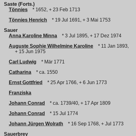
Saste (Forts.)
Tönnies
* 1652, + 23 Feb 1713
Tönnies Henrich
* 19 Jul 1691, + 3 Mai 1753
Sauer
Anna Karoline Minna
* 3 Jul 1895, + 17 Dez 1974
Auguste Sophie Wilhelmine Karoline
* 11 Jan 1893,
+ 15 Jun 1975
Carl Ludwig
* Mär 1771
Catharina
* ca. 1550
Ernst Gottfried
* 25 Apr 1766, + 6 Jun 1773
Franziska
Johann Conrad
* ca. 1739/40, + 17 Apr 1809
Johann Conrad
* 15 Jul 1774
Johann Jürgen Wolrath
* 16 Sep 1768, + Jul 1773
Sauerbrey