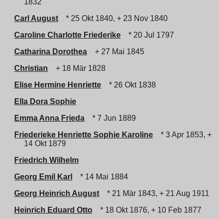
1832
Carl August
* 25 Okt 1840, + 23 Nov 1840
Caroline Charlotte Friederike
* 20 Jul 1797
Catharina Dorothea
+ 27 Mai 1845
Christian
+ 18 Mär 1828
Elise Hermine Henriette
* 26 Okt 1838
Ella Dora Sophie
Emma Anna Frieda
* 7 Jun 1889
Friederieke Henriette Sophie Karoline
* 3 Apr 1853, +
14 Okt 1879
Friedrich Wilhelm
Georg Emil Karl
* 14 Mai 1884
Georg Heinrich August
* 21 Mär 1843, + 21 Aug 1911
Heinrich Eduard Otto
* 18 Okt 1876, + 10 Feb 1877