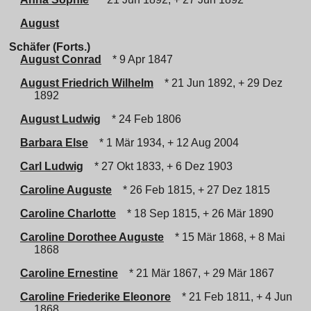
August
Schäfer (Forts.)
August Conrad
* 9 Apr 1847
August Friedrich Wilhelm
* 21 Jun 1892, + 29 Dez
1892
August Ludwig
* 24 Feb 1806
Barbara Else
* 1 Mär 1934, + 12 Aug 2004
Carl Ludwig
* 27 Okt 1833, + 6 Dez 1903
Caroline Auguste
* 26 Feb 1815, + 27 Dez 1815
Caroline Charlotte
* 18 Sep 1815, + 26 Mär 1890
Caroline Dorothee Auguste
* 15 Mär 1868, + 8 Mai
1868
Caroline Ernestine
* 21 Mär 1867, + 29 Mär 1867
Caroline Friederike Eleonore
* 21 Feb 1811, + 4 Jun
1868