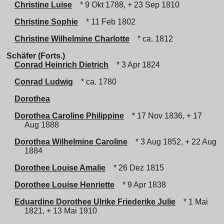
Christine Luise
* 9 Okt 1788, + 23 Sep 1810
Christine Sophie
* 11 Feb 1802
Christine Wilhelmine Charlotte
* ca. 1812
Schäfer (Forts.)
Conrad Heinrich Dietrich
* 3 Apr 1824
Conrad Ludwig
* ca. 1780
Dorothea
Dorothea Caroline Philippine
* 17 Nov 1836, + 17
Aug 1888
Dorothea Wilhelmine Caroline
* 3 Aug 1852, + 22 Aug
1884
Dorothee Louise Amalie
* 26 Dez 1815
Dorothee Louise Henriette
* 9 Apr 1838
Eduardine Dorothee Ulrike Friederike Julie
* 1 Mai
1821, + 13 Mai 1910