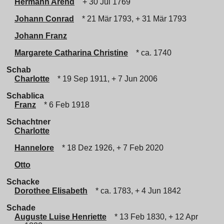
Hermann Arend
+ 30 Jul 1769
Johann Conrad
* 21 Mär 1793, + 31 Mär 1793
Johann Franz
Margarete Catharina Christine
* ca. 1740
Schab
Charlotte
* 19 Sep 1911, + 7 Jun 2006
Schablica
Franz
* 6 Feb 1918
Schachtner
Charlotte
Hannelore
* 18 Dez 1926, + 7 Feb 2020
Otto
Schacke
Dorothee Elisabeth
* ca. 1783, + 4 Jun 1842
Schade
Auguste Luise Henriette
* 13 Feb 1830, + 12 Apr