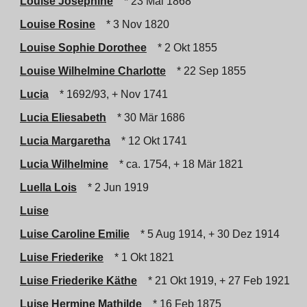
Louise Josephine
* 23 Mai 1868
Louise Rosine
* 3 Nov 1820
Louise Sophie Dorothee
* 2 Okt 1855
Louise Wilhelmine Charlotte
* 22 Sep 1855
Lucia
* 1692/93, + Nov 1741
Lucia Eliesabeth
* 30 Mär 1686
Lucia Margaretha
* 12 Okt 1741
Lucia Wilhelmine
* ca. 1754, + 18 Mär 1821
Luella Lois
* 2 Jun 1919
Luise
Luise Caroline Emilie
* 5 Aug 1914, + 30 Dez 1914
Luise Friederike
* 1 Okt 1821
Luise Friederike Käthe
* 21 Okt 1919, + 27 Feb 1921
Luise Hermine Mathilde
* 16 Feb 1875