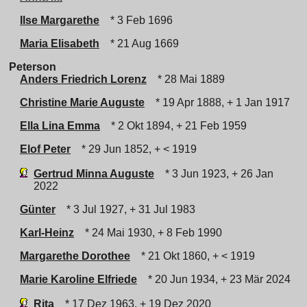
Ilse Margarethe
* 3 Feb 1696
Maria Elisabeth
* 21 Aug 1669
Peterson
Anders Friedrich Lorenz
* 28 Mai 1889
Christine Marie Auguste
* 19 Apr 1888, + 1 Jan 1917
Ella Lina Emma
* 2 Okt 1894, + 21 Feb 1959
Elof Peter
* 29 Jun 1852, + < 1919
Gertrud Minna Auguste
* 3 Jun 1923, + 26 Jan
2022
Günter
* 3 Jul 1927, + 31 Jul 1983
Karl-Heinz
* 24 Mai 1930, + 8 Feb 1990
Margarethe Dorothee
* 21 Okt 1860, + < 1919
Marie Karoline Elfriede
* 20 Jun 1934, + 23 Mär 2024
Rita
* 17 Dez 1963, + 19 Dez 2020