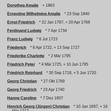
Dorothea Amalie
+ 1863
Ernestine Wilhelmine Amalie
* 23 Sep 1840
Ernst Friedrich
* 22 Jan 1767, + 20 Apr 1769
Ferdinand Ludwig
* 7 Apr 1734
Franz Ludwig
* 6 Jul 1723
Friederich
* 8 Apr 1722, + 13 Sep 1727
Friederike Charlotte
* 2 Mär 1795
Friedrich Peter
* 4 Mär 1725, + 10 Jun 1795
Friedrich Reinhard
* 30 Sep 1718, + 5 Jun 1720
Georg Christian
* 27 Okt 1769
Georg Friedrich
* 23 Apr 1740
Hanne Caroline
* 7 Dez 1807
Henrich Georg (Jürgen) Christian
* 10 Jan 1697, + 16
Mär 1712