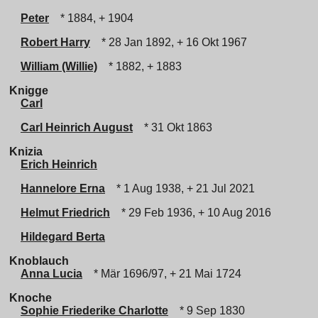
Peter
* 1884, + 1904
Robert Harry
* 28 Jan 1892, + 16 Okt 1967
William (Willie)
* 1882, + 1883
Knigge
Carl
Carl Heinrich August
* 31 Okt 1863
Knizia
Erich Heinrich
Hannelore Erna
* 1 Aug 1938, + 21 Jul 2021
Helmut Friedrich
* 29 Feb 1936, + 10 Aug 2016
Hildegard Berta
Knoblauch
Anna Lucia
* Mär 1696/97, + 21 Mai 1724
Knoche
Sophie Friederike Charlotte
* 9 Sep 1830