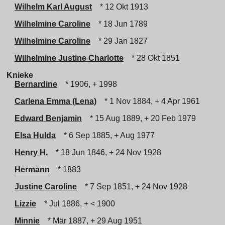
Wilhelm Karl August
* 12 Okt 1913
Wilhelmine Caroline
* 18 Jun 1789
Wilhelmine Caroline
* 29 Jan 1827
Wilhelmine Justine Charlotte
* 28 Okt 1851
Knieke
Bernardine
* 1906, + 1998
Carlena Emma (Lena)
* 1 Nov 1884, + 4 Apr 1961
Edward Benjamin
* 15 Aug 1889, + 20 Feb 1979
Elsa Hulda
* 6 Sep 1885, + Aug 1977
Henry H.
* 18 Jun 1846, + 24 Nov 1928
Hermann
* 1883
Justine Caroline
* 7 Sep 1851, + 24 Nov 1928
Lizzie
* Jul 1886, + < 1900
Minnie
* Mär 1887, + 29 Aug 1951