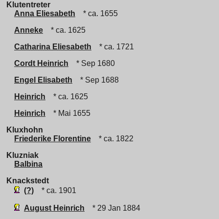
Klutentreter
Anna Eliesabeth
* ca. 1655
Anneke
* ca. 1625
Catharina Eliesabeth
* ca. 1721
Cordt Heinrich
* Sep 1680
Engel Elisabeth
* Sep 1688
Heinrich
* ca. 1625
Heinrich
* Mai 1655
Kluxhohn
Friederike Florentine
* ca. 1822
Kluzniak
Balbina
Knackstedt
(?)
* ca. 1901
August Heinrich
* 29 Jan 1884