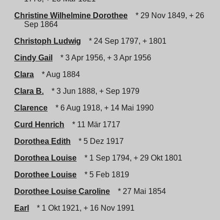
Christine Wilhelmine Dorothee
* 29 Nov 1849, + 26
Sep 1864
Christoph Ludwig
* 24 Sep 1797, + 1801
Cindy Gail
* 3 Apr 1956, + 3 Apr 1956
Clara
* Aug 1884
Clara B.
* 3 Jun 1888, + Sep 1979
Clarence
* 6 Aug 1918, + 14 Mai 1990
Curd Henrich
* 11 Mär 1717
Dorothea Edith
* 5 Dez 1917
Dorothea Louise
* 1 Sep 1794, + 29 Okt 1801
Dorothee Louise
* 5 Feb 1819
Dorothee Louise Caroline
* 27 Mai 1854
Earl
* 1 Okt 1921, + 16 Nov 1991