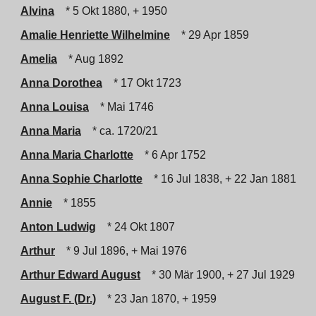
Alvina
* 5 Okt 1880, + 1950
Amalie Henriette Wilhelmine
* 29 Apr 1859
Amelia
* Aug 1892
Anna Dorothea
* 17 Okt 1723
Anna Louisa
* Mai 1746
Anna Maria
* ca. 1720/21
Anna Maria Charlotte
* 6 Apr 1752
Anna Sophie Charlotte
* 16 Jul 1838, + 22 Jan 1881
Annie
* 1855
Anton Ludwig
* 24 Okt 1807
Arthur
* 9 Jul 1896, + Mai 1976
Arthur Edward August
* 30 Mär 1900, + 27 Jul 1929
August F. (Dr.)
* 23 Jan 1870, + 1959