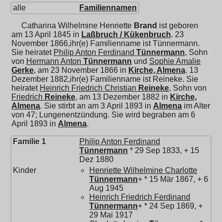
alle
Familiennamen
Catharina Wilhelmine Henriette
Brand
ist geboren
am 13 April 1845 in
Laßbruch / Kükenbruch
. 23
November 1866,ihr(e) Familienname ist Tünnermann.
Sie heiratet
Philip Anton Ferdinand
Tünnermann
, Sohn
von
Hermann Anton
Tünnermann
und
Sophie Amalie
Gerke
, am 23 November 1866 in
Kirche, Almena
. 13
Dezember 1882,ihr(e) Familienname ist Reineke. Sie
heiratet
Heinrich Friedrich Christian
Reineke
, Sohn von
Friedrich
Reineke
, am 13 Dezember 1882 in
Kirche,
Almena
. Sie stirbt an am 3 April 1893 in
Almena
im Alter
von 47; Lungenentzündung. Sie wird begraben am 6
April 1893 in
Almena
.
Familie 1
Philip Anton Ferdinand
Tünnermann
* 29 Sep 1833, + 15
Dez 1880
Kinder
Henriette Wilhelmine Charlotte
Tünnermann
+ * 15 Mär 1867, + 6
Aug 1945
Heinrich Friedrich Ferdinand
Tünnermann
+ * 24 Sep 1869, +
29 Mai 1917