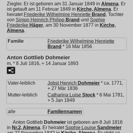
Ziegler. Er ist geboren am 31 Januar 1849 in
Almena
. Er
ist getauft am 11 Februar 1849 in
Kirche, Almena
. Er
heiratet
Friederike Wilhelmine Henriette
Brand
, Tochter
von
Simon Heinrich Philipp
Brand
und
Sophie
Friederike
Häger
, am 30 November 1877 in
Kirche,
Almena
.
Familie
Friederike Wilhelmine Henriette
Brand
* 16 Mär 1856
Anton Gottlieb Dohmeier
m, * 8 Juli 1816, + 14 Januar 1893
Vater-leiblich
Jobst Henrich
Dohmeier
* ca. 1771,
+ 27 Mär 1836
Mutter-leiblich
Catharina Luise
Stock
* 6 Mai 1781,
+ 5 Jan 1849
alle
Familiennamen
Anton Gottlieb
Dohmeier
ist geboren am 8 Juli 1816
in
Nr.2, Almena
. Er heiratet
Sophie Louise
Sandmeier
am 27 November 1842 in
Kirche, Almena
. Er stirbt an