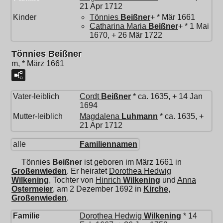
21 Apr 1712
Kinder
Tönnies
Beißner
+ * Mär 1661
Catharina Maria
Beißner
+ * 1 Mai
1670, + 26 Mär 1722
Tönnies Beißner
m, * März 1661
Vater-leiblich
Cordt
Beißner
* ca. 1635, + 14 Jan
1694
Mutter-leiblich
Magdalena
Luhmann
* ca. 1635, +
21 Apr 1712
alle
Familiennamen
Tönnies
Beißner
ist geboren im März 1661 in
Großenwieden
. Er heiratet
Dorothea Hedwig
Wilkening
, Tochter von
Hinrich
Wilkening
und
Anna
Ostermeier
, am 2 Dezember 1692 in
Kirche,
Großenwieden
.
Familie
Dorothea Hedwig
Wilkening
* 14