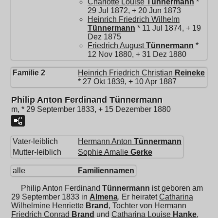
Charlotte Louise
Tünnermann
*
29 Jul 1872, + 20 Jun 1873
Heinrich Friedrich Wilhelm
Tünnermann
* 11 Jul 1874, + 19
Dez 1875
Friedrich August
Tünnermann
*
12 Nov 1880, + 31 Dez 1880
Familie 2
Heinrich Friedrich Christian
Reineke
* 27 Okt 1839, + 10 Apr 1887
Philip Anton Ferdinand Tünnermann
m, * 29 September 1833, + 15 Dezember 1880
Vater-leiblich
Hermann Anton
Tünnermann
Mutter-leiblich
Sophie Amalie
Gerke
alle
Familiennamen
Philip Anton Ferdinand
Tünnermann
ist geboren am
29 September 1833 in
Almena
. Er heiratet
Catharina
Wilhelmine Henriette
Brand
, Tochter von
Hermann
Friedrich Conrad
Brand
und
Catharina Louise
Hanke
,