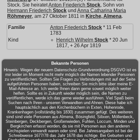
Stock. Sie heiratet
Anton Friederich
Stock
, Sohn von
Hermann Friederich
Stock
und
Anna Catharina Maria
Röhmeyer
, am 27 Oktober 1811 in
Kirche, Almena
.
Familie
Anton Friederich
Stock
* 11 Feb
1783
Kind
Henrich Wilhelm
Stock
* 20 Jun
1817, + 26 Apr 1819
Bekannte Personen
Hinweis: Wegen der neuern Datenschutz-Grundverordnung DSGVO ist es
mir leider im Moment nicht mehr möglich die Namen lebender Personen
zu veröffentlichen. Sollten Sie Fragen zu Verbindungen mit auf der Seite
aufgeführten Personen haben, schreiben Sie mich bitte über meine E-
Mail-Adresse an. Ich werde Ihnen dann gerne soweit möglich weiter
helfen. Sollte es in Zukunft wieder möglich sein, die Namen zu
veröffentlichen, werde ich das gerne wieder ausführen. Viel Spaß beim
Suchen nach Ihren - unseren Verwandten und Ahnen. Diese habe ich
hauptsächlich aus den Kirchenbüchern in Exten, Hohenrode,
Krankenhagen (vollständig bis 1830) zusammen gefügt. Des weiteren
sind sind viele Personen aus Almena, Bösingfeld, Silixen, Möllenbeck,
Steinbergen, Deckbergen, Großenwieden, Fuhlen, Loccum, Minden und
Bergkirchen erfasst worden, da sie mit Personen aus den anderen
Kirchspielen verwandt waren oder sind. Bei Jahresangaben ist bei der
Schreibweise 1677/78 das Jahr 1678 das richtige. Bei Geburten und