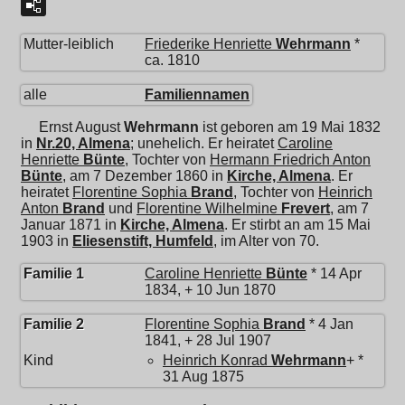
Mutter-leiblich
Friederike Henriette
Wehrmann
*
ca. 1810
alle
Familiennamen
Ernst August
Wehrmann
ist geboren am 19 Mai 1832
in
Nr.20, Almena
; unehelich. Er heiratet
Caroline
Henriette
Bünte
, Tochter von
Hermann Friedrich Anton
Bünte
, am 7 Dezember 1860 in
Kirche, Almena
. Er
heiratet
Florentine Sophia
Brand
, Tochter von
Heinrich
Anton
Brand
und
Florentine Wilhelmine
Frevert
, am 7
Januar 1871 in
Kirche, Almena
. Er stirbt an am 15 Mai
1903 in
Eliesenstift, Humfeld
, im Alter von 70.
Familie 1
Caroline Henriette
Bünte
* 14 Apr
1834, + 10 Jun 1870
Familie 2
Florentine Sophia
Brand
* 4 Jan
1841, + 28 Jul 1907
Kind
Heinrich Konrad
Wehrmann
+ *
31 Aug 1875