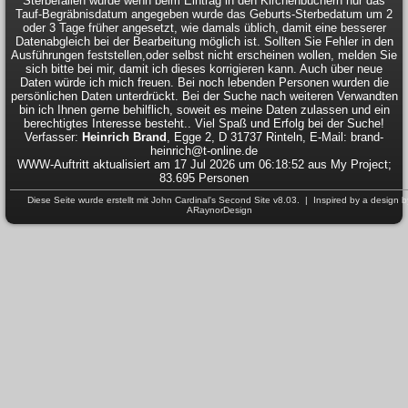
Sterbefällen wurde wenn beim Eintrag in den Kirchenbüchern nur das
Tauf-Begräbnisdatum angegeben wurde das Geburts-Sterbedatum um 2
oder 3 Tage früher angesetzt, wie damals üblich, damit eine besserer
Datenabgleich bei der Bearbeitung möglich ist. Sollten Sie Fehler in den
Ausführungen feststellen,oder selbst nicht erscheinen wollen, melden Sie
sich bitte bei mir, damit ich dieses korrigieren kann. Auch über neue
Daten würde ich mich freuen. Bei noch lebenden Personen wurden die
persönlichen Daten unterdrückt. Bei der Suche nach weiteren Verwandten
bin ich Ihnen gerne behilflich, soweit es meine Daten zulassen und ein
berechtigtes Interesse besteht.. Viel Spaß und Erfolg bei der Suche!
Verfasser:
Heinrich Brand
, Egge 2, D 31737 Rinteln, E-Mail: brand-
heinrich@t-online.de
WWW-Auftritt aktualisiert am 17 Jul 2026 um 06:18:52 aus My Project;
83.695 Personen
Diese Seite wurde erstellt mit
John Cardinal's
Second Site
v8.03. | Inspired by a design b
ARaynorDesign