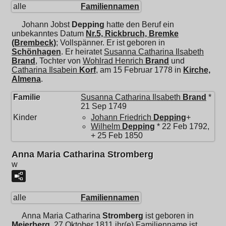
alle
Familiennamen
Johann Jobst
Depping
hatte den Beruf ein
unbekanntes Datum
Nr.5, Rickbruch, Bremke
(Brembeck)
; Vollspänner. Er ist geboren in
Schönhagen
. Er heiratet
Susanna Catharina Ilsabeth
Brand
, Tochter von
Wohlrad Henrich
Brand
und
Catharina Ilsabein
Korf
, am 15 Februar 1778 in
Kirche,
Almena
.
Familie
Susanna Catharina Ilsabeth
Brand
*
21 Sep 1749
Kinder
Johann Friedrich
Depping
+
Wilhelm
Depping
* 22 Feb 1792,
+ 25 Feb 1850
Anna Maria Catharina Stromberg
w
alle
Familiennamen
Anna Maria Catharina
Stromberg
ist geboren in
Meierberg
. 27 Oktober 1811,ihr(e) Familienname ist