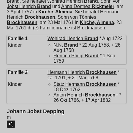
Brand. Sie heiratet
Wohlrad Henrich
Brand
, Sohn von
Jobst Henrich
Brand
und
Anna Dorthea
Rickmeier
, am
3 April 1757 in
Kirche, Almena
. Sie heiratet
Hermann
Henrich
Brockhausen
, Sohn von
Tönnies
Brockhausen
, am 23 Mai 1761 in
Kirche, Almena
. 23
Mai 1761,ihr(e) Familienname ist Brockhausen.
Familie 1
Wohlrad Henrich
Brand
* Aug 1722
Kinder
N.N.
Brand
* 22 Aug 1758, + 26
Aug 1758
Henrich Philip
Brand
* 1 Sep
1759
Familie 2
Hermann Henrich
Brockhausen
*
ca. 1701, + 21 Mär 1768
Kinder
Statz Hermann
Brockhausen
*
18 Dez 1762
Anton Henrich
Brockhausen
+ *
26 Okt 1766, + 17 Apr 1832
Johann Jobst Depping
m