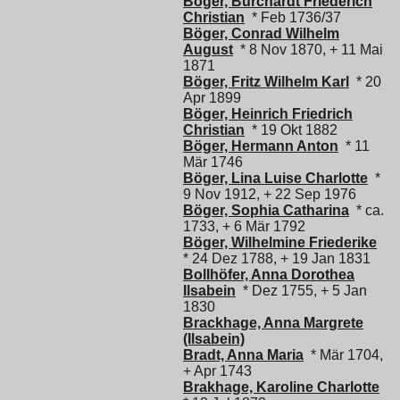
Böger, Burchardt Friederich
Christian
* Feb 1736/37
Böger, Conrad Wilhelm
August
* 8 Nov 1870, + 11 Mai
1871
Böger, Fritz Wilhelm Karl
* 20
Apr 1899
Böger, Heinrich Friedrich
Christian
* 19 Okt 1882
Böger, Hermann Anton
* 11
Mär 1746
Böger, Lina Luise Charlotte
*
9 Nov 1912, + 22 Sep 1976
Böger, Sophia Catharina
* ca.
1733, + 6 Mär 1792
Böger, Wilhelmine Friederike
* 24 Dez 1788, + 19 Jan 1831
Bollhöfer, Anna Dorothea
Ilsabein
* Dez 1755, + 5 Jan
1830
Brackhage, Anna Margrete
(Ilsabein)
Bradt, Anna Maria
* Mär 1704,
+ Apr 1743
Brakhage, Karoline Charlotte