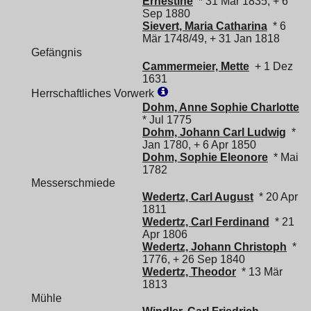
Ernestine
* 31 Mär 1835, + 6
Sep 1880
Sievert, Maria Catharina
* 6
Mär 1748/49, + 31 Jan 1818
Gefängnis
Cammermeier, Mette
+ 1 Dez
1631
Herrschaftliches Vorwerk
Dohm, Anne Sophie Charlotte
* Jul 1775
Dohm, Johann Carl Ludwig
*
Jan 1780, + 6 Apr 1850
Dohm, Sophie Eleonore
* Mai
1782
Messerschmiede
Wedertz, Carl August
* 20 Apr
1811
Wedertz, Carl Ferdinand
* 21
Apr 1806
Wedertz, Johann Christoph
*
1776, + 26 Sep 1840
Wedertz, Theodor
* 13 Mär
1813
Mühle