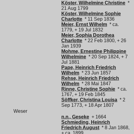
Köster, Wilhelmine Christine
*
21 Aug 1799
Köster, Wilhelmine Sophie
Charlotte
* 11 Sep 1836
Meier, Ernst Wilhelm
* ca.
1779, + 19 Jul 1832
Meier, Sophia Dorothea
Charlotte
* 22 Feb 1800, + 26
Jan 1939
Mohme, Ernestine Philippine
Wilhelmine
* 20 Sep 1824, + 7
Jul 1881
Pape, Heinrich Friedrich
Wilhelm
* 23 Jun 1857
Rehse, Heinrich Friedrich
Wilhelm
* 28 Mai 1847
Rinne, Christine Sophie
* ca.
1767, + 19 Feb 1845
Söffker, Christina Louisa
* 2
Sep 1773, + 18 Apr 1807
Weser
n.n., Geseke
+ 1664
Schmieding, Heinrich
Friedrich August
* 8 Jan 1868,
+ ca. 1899