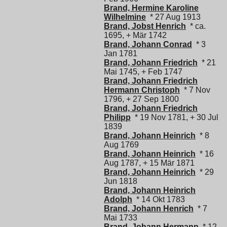
Brand, Hermine Karoline
Wilhelmine
* 27 Aug 1913
Brand, Jobst Henrich
* ca.
1695, + Mär 1742
Brand, Johann Conrad
* 3
Jan 1781
Brand, Johann Friedrich
* 21
Mai 1745, + Feb 1747
Brand, Johann Friedrich
Hermann Christoph
* 7 Nov
1796, + 27 Sep 1800
Brand, Johann Friedrich
Philipp
* 19 Nov 1781, + 30 Jul
1839
Brand, Johann Heinrich
* 8
Aug 1769
Brand, Johann Heinrich
* 16
Aug 1787, + 15 Mär 1871
Brand, Johann Heinrich
* 29
Jun 1818
Brand, Johann Heinrich
Adolph
* 14 Okt 1783
Brand, Johann Henrich
* 7
Mai 1733
Brand, Johann Hermann
* 12