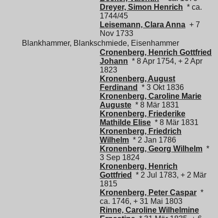
Dreyer, Simon Henrich
* ca.
1744/45
Leisemann, Clara Anna
+ 7
Nov 1733
Blankhammer, Blankschmiede, Eisenhammer
Cronenberg, Henrich Gottfried
Johann
* 8 Apr 1754, + 2 Apr
1823
Kronenberg, August
Ferdinand
* 3 Okt 1836
Kronenberg, Caroline Marie
Auguste
* 8 Mär 1831
Kronenberg, Friederike
Mathilde Elise
* 8 Mär 1831
Kronenberg, Friedrich
Wilhelm
* 2 Jan 1786
Kronenberg, Georg Wilhelm
*
3 Sep 1824
Kronenberg, Henrich
Gottfried
* 2 Jul 1783, + 2 Mär
1815
Kronenberg, Peter Caspar
*
ca. 1746, + 31 Mai 1803
Rinne, Caroline Wilhelmine