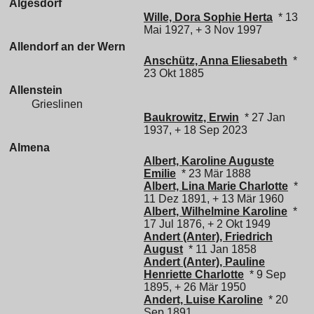
Algesdorf
Wille, Dora Sophie Herta
* 13
Mai 1927, + 3 Nov 1997
Allendorf an der Wern
Anschütz, Anna Eliesabeth
*
23 Okt 1885
Allenstein
Grieslinen
Baukrowitz, Erwin
* 27 Jan
1937, + 18 Sep 2023
Almena
Albert, Karoline Auguste
Emilie
* 23 Mär 1888
Albert, Lina Marie Charlotte
*
11 Dez 1891, + 13 Mär 1960
Albert, Wilhelmine Karoline
*
17 Jul 1876, + 2 Okt 1949
Andert (Anter), Friedrich
August
* 11 Jan 1858
Andert (Anter), Pauline
Henriette Charlotte
* 9 Sep
1895, + 26 Mär 1950
Andert, Luise Karoline
* 20
Sep 1891