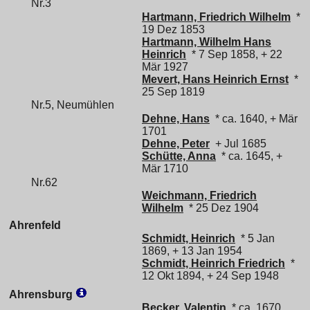
Nr.3
Hartmann, Friedrich Wilhelm
*
19 Dez 1853
Hartmann, Wilhelm Hans
Heinrich
* 7 Sep 1858, + 22
Mär 1927
Mevert, Hans Heinrich Ernst
*
25 Sep 1819
Nr.5, Neumühlen
Dehne, Hans
* ca. 1640, + Mär
1701
Dehne, Peter
+ Jul 1685
Schütte, Anna
* ca. 1645, +
Mär 1710
Nr.62
Weichmann, Friedrich
Wilhelm
* 25 Dez 1904
Ahrenfeld
Schmidt, Heinrich
* 5 Jan
1869, + 13 Jan 1954
Schmidt, Heinrich Friedrich
*
12 Okt 1894, + 24 Sep 1948
Ahrensburg
Becker, Valentin
* ca. 1670