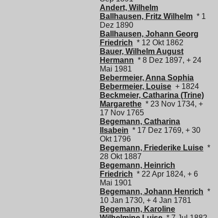
Andert, Wilhelm
Ballhausen, Fritz Wilhelm
* 1
Dez 1890
Ballhausen, Johann Georg
Friedrich
* 12 Okt 1862
Bauer, Wilhelm August
Hermann
* 8 Dez 1897, + 24
Mai 1981
Bebermeier, Anna Sophia
Bebermeier, Louise
+ 1824
Beckmeier, Catharina (Trine)
Margarethe
* 23 Nov 1734, +
17 Nov 1765
Begemann, Catharina
Ilsabein
* 17 Dez 1769, + 30
Okt 1796
Begemann, Friederike Luise
*
28 Okt 1887
Begemann, Heinrich
Friedrich
* 22 Apr 1824, + 6
Mai 1901
Begemann, Johann Henrich
*
10 Jan 1730, + 4 Jan 1781
Begemann, Karoline
Wilhelmine Luise
* 7 Jul 1882,