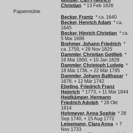
Windler, Carl Friedrich
Christian
* 13 Feb 1826
Papiermühle
Becker, Frantz
* ca. 1640
Becker, Henrich Adam
* ca.
1645
Becker, Hinrich Christian
* ca.
5 Mai 1688
Brehmer, Johann Friedrich
*
ca. 1759, + 28 Nov 1825
Dammler, Christian Gottlieb
*
16 Mai 1800, + 10 Jan 1829
Dammler, Christoph Ludwig
*
18 Mär 1736, + 22 Mär 1795
Dammler, Johann Balthasar
*
1678, + 12 Mär 1742
Ebeling, Friedrich Franz
Heinrich
* 1773, + 11 Mär 1844
Heidkämper, Hermann
Friedrich Adolph
* 28 Okt
1814
Hohmeyer, Anna Sophie
* 28
Sep 1740, + 15 Aug 1772
Leisemann, Clara Anna
+ 7
Nov 1733