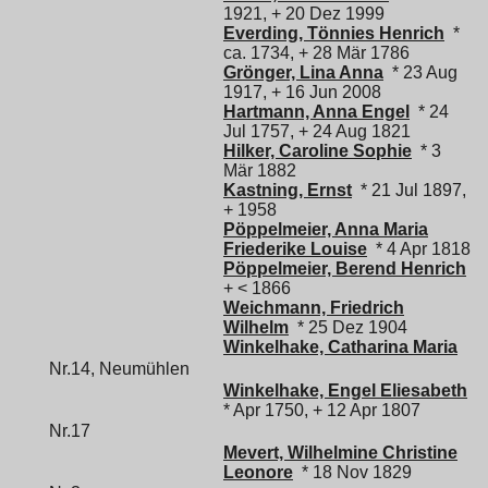
1921, + 20 Dez 1999
Everding, Tönnies Henrich
*
ca. 1734, + 28 Mär 1786
Grönger, Lina Anna
* 23 Aug
1917, + 16 Jun 2008
Hartmann, Anna Engel
* 24
Jul 1757, + 24 Aug 1821
Hilker, Caroline Sophie
* 3
Mär 1882
Kastning, Ernst
* 21 Jul 1897,
+ 1958
Pöppelmeier, Anna Maria
Friederike Louise
* 4 Apr 1818
Pöppelmeier, Berend Henrich
+ < 1866
Weichmann, Friedrich
Wilhelm
* 25 Dez 1904
Winkelhake, Catharina Maria
Nr.14, Neumühlen
Winkelhake, Engel Eliesabeth
* Apr 1750, + 12 Apr 1807
Nr.17
Mevert, Wilhelmine Christine
Leonore
* 18 Nov 1829