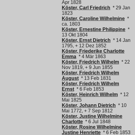
Apr 1828
Köster, Carl Friedrich
* 29 Jan
1823
Köster, Caroline Wilhelmine
*
ca. 1803
Köster, Ernestine Philippine
*
13 Okt 1804
Köster, Ernst Dietrich
* 14 Jan
1795, + 12 Dez 1852
Köster, Friederike Charlotte
Emma
* 4 Mär 1863
Köster, Friedrich Wilhelm
* 22
Nov 1819, + 9 Jun 1855
Köster, Friedrich Wilhelm
August
* 13 Feb 1831
Köster, Friedrich Wilhelm
Ernst
* 6 Feb 1853
Köster, Heinrich Wilhelm
* 12
Mai 1825
Köster, Johann Dietrich
* 10
Mai 1772, + 7 Sep 1812
Köster, Justine Wilhelmine
Charlotte
* 6 Jul 1848
Köster, Rosine Wilhelmine
Justine Henriette
* 6 Feb 1853