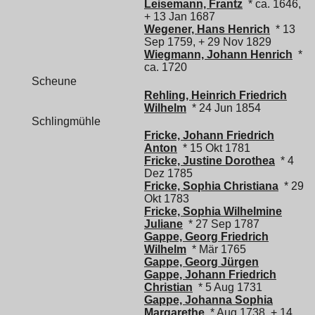
Leisemann, Frantz
* ca. 1646,
+ 13 Jan 1687
Wegener, Hans Henrich
* 13
Sep 1759, + 29 Nov 1829
Wiegmann, Johann Henrich
*
ca. 1720
Scheune
Rehling, Heinrich Friedrich
Wilhelm
* 24 Jun 1854
Schlingmühle
Fricke, Johann Friedrich
Anton
* 15 Okt 1781
Fricke, Justine Dorothea
* 4
Dez 1785
Fricke, Sophia Christiana
* 29
Okt 1783
Fricke, Sophia Wilhelmine
Juliane
* 27 Sep 1787
Gappe, Georg Friedrich
Wilhelm
* Mär 1765
Gappe, Georg Jürgen
Gappe, Johann Friedrich
Christian
* 5 Aug 1731
Gappe, Johanna Sophia
Margarethe
* Aug 1738, + 14