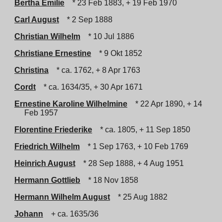
Bertha Emilie
* 23 Feb 1883, + 19 Feb 1970
Carl August
* 2 Sep 1888
Christian Wilhelm
* 10 Jul 1886
Christiane Ernestine
* 9 Okt 1852
Christina
* ca. 1762, + 8 Apr 1763
Cordt
* ca. 1634/35, + 30 Apr 1671
Ernestine Karoline Wilhelmine
* 22 Apr 1890, + 14
Feb 1957
Florentine Friederike
* ca. 1805, + 11 Sep 1850
Friedrich Wilhelm
* 1 Sep 1763, + 10 Feb 1769
Heinrich August
* 28 Sep 1888, + 4 Aug 1951
Hermann Gottlieb
* 18 Nov 1858
Hermann Wilhelm August
* 25 Aug 1882
Johann
+ ca. 1635/36