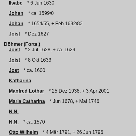
Ilsabe
* 6 Jun 1630
Johan
* ca. 1599/0
Johan
* 1654/55, + Feb 1682/83
Joist
* Dez 1627
Döhmer (Forts.)
Joist
* 2 Jul 1628, + ca. 1629
Joist
* 8 Okt 1633
Jost
* ca. 1600
Katharina
Manfred Lothar
* 25 Dez 1938, + 3 Apr 2001
Maria Catharina
* Jun 1678, + Mai 1746
N.N.
N.N.
* ca. 1570
Otto Wilhelm
* 4 Mär 1791, + 26 Jun 1796