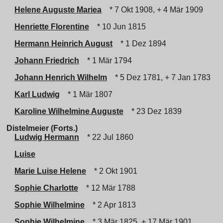
Helene Auguste Mariea
* 7 Okt 1908, + 4 Mär 1909
Henriette Florentine
* 10 Jun 1815
Hermann Heinrich August
* 1 Dez 1894
Johann Friedrich
* 1 Mär 1794
Johann Henrich Wilhelm
* 5 Dez 1781, + 7 Jan 1783
Karl Ludwig
* 1 Mär 1807
Karoline Wilhelmine Auguste
* 23 Dez 1839
Distelmeier (Forts.)
Ludwig Hermann
* 22 Jul 1860
Luise
Marie Luise Helene
* 2 Okt 1901
Sophie Charlotte
* 12 Mär 1788
Sophie Wilhelmine
* 2 Apr 1813
Sophie Wilhelmine
* 3 Mär 1825, + 17 Mär 1901