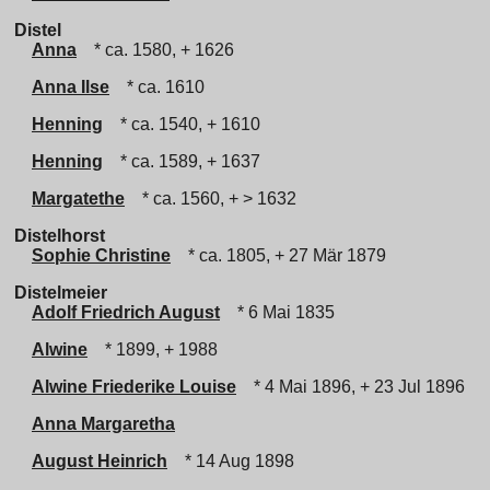
Distel
Anna
* ca. 1580, + 1626
Anna Ilse
* ca. 1610
Henning
* ca. 1540, + 1610
Henning
* ca. 1589, + 1637
Margatethe
* ca. 1560, + > 1632
Distelhorst
Sophie Christine
* ca. 1805, + 27 Mär 1879
Distelmeier
Adolf Friedrich August
* 6 Mai 1835
Alwine
* 1899, + 1988
Alwine Friederike Louise
* 4 Mai 1896, + 23 Jul 1896
Anna Margaretha
August Heinrich
* 14 Aug 1898