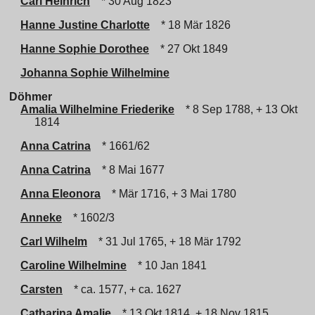
Carl Heinrich
* 30 Aug 1823
Hanne Justine Charlotte
* 18 Mär 1826
Hanne Sophie Dorothee
* 27 Okt 1849
Johanna Sophie Wilhelmine
Döhmer
Amalia Wilhelmine Friederike
* 8 Sep 1788, + 13 Okt
1814
Anna Catrina
* 1661/62
Anna Catrina
* 8 Mai 1677
Anna Eleonora
* Mär 1716, + 3 Mai 1780
Anneke
* 1602/3
Carl Wilhelm
* 31 Jul 1765, + 18 Mär 1792
Caroline Wilhelmine
* 10 Jan 1841
Carsten
* ca. 1577, + ca. 1627
Catharina Amalie
* 13 Okt 1814, + 18 Nov 1815