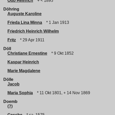
Otto Heinrich
+ < 1895
Döhring
Auguste Karoline
Frieda Lina Minna
* 1 Jan 1913
Friedrich Heinrich Wilhelm
Fritz
* 29 Apr 1911
Döll
Christiane Ernestine
* 9 Okt 1852
Kaspar Heinrich
Marie Magdalene
Dölle
Jacob
Maria Sophia
* 11 Okt 1801, + 14 Nov 1869
Doemb
(?)
Gesche
* ca. 1575