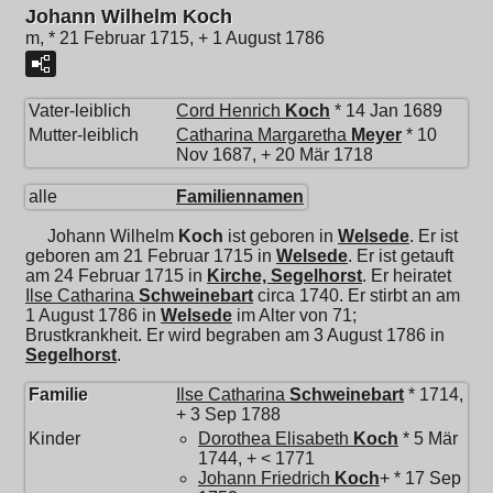
Johann Wilhelm Koch
m, * 21 Februar 1715, + 1 August 1786
Vater-leiblich
Cord Henrich
Koch
* 14 Jan 1689
Mutter-leiblich
Catharina Margaretha
Meyer
* 10
Nov 1687, + 20 Mär 1718
alle
Familiennamen
Johann Wilhelm
Koch
ist geboren in
Welsede
. Er ist
geboren am 21 Februar 1715 in
Welsede
. Er ist getauft
am 24 Februar 1715 in
Kirche, Segelhorst
. Er heiratet
Ilse Catharina
Schweinebart
circa 1740. Er stirbt an am
1 August 1786 in
Welsede
im Alter von 71;
Brustkrankheit. Er wird begraben am 3 August 1786 in
Segelhorst
.
Familie
Ilse Catharina
Schweinebart
* 1714,
+ 3 Sep 1788
Kinder
Dorothea Elisabeth
Koch
* 5 Mär
1744, + < 1771
Johann Friedrich
Koch
+ * 17 Sep