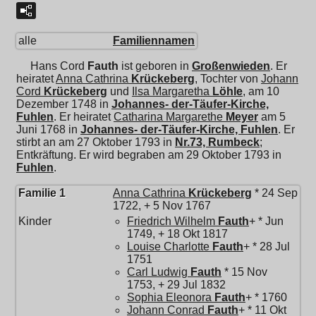
alle
Familiennamen
Hans Cord
Fauth
ist geboren in
Großenwieden
. Er
heiratet
Anna Cathrina
Krückeberg
, Tochter von
Johann
Cord
Krückeberg
und
Ilsa Margaretha
Löhle
, am 10
Dezember 1748 in
Johannes- der-Täufer-Kirche,
Fuhlen
. Er heiratet
Catharina Margarethe
Meyer
am 5
Juni 1768 in
Johannes- der-Täufer-Kirche, Fuhlen
. Er
stirbt an am 27 Oktober 1793 in
Nr.73, Rumbeck
;
Entkräftung. Er wird begraben am 29 Oktober 1793 in
Fuhlen
.
Familie 1
Anna Cathrina
Krückeberg
* 24 Sep
1722, + 5 Nov 1767
Kinder
Friedrich Wilhelm
Fauth
+ * Jun
1749, + 18 Okt 1817
Louise Charlotte
Fauth
+ * 28 Jul
1751
Carl Ludwig
Fauth
* 15 Nov
1753, + 29 Jul 1832
Sophia Eleonora
Fauth
+ * 1760
Johann Conrad
Fauth
+ * 11 Okt