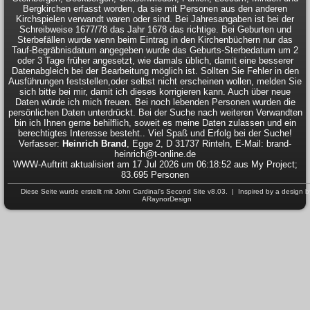
Bergkirchen erfasst worden, da sie mit Personen aus den anderen
Kirchspielen verwandt waren oder sind. Bei Jahresangaben ist bei der
Schreibweise 1677/78 das Jahr 1678 das richtige. Bei Geburten und
Sterbefällen wurde wenn beim Eintrag in den Kirchenbüchern nur das
Tauf-Begräbnisdatum angegeben wurde das Geburts-Sterbedatum um 2
oder 3 Tage früher angesetzt, wie damals üblich, damit eine besserer
Datenabgleich bei der Bearbeitung möglich ist. Sollten Sie Fehler in den
Ausführungen feststellen,oder selbst nicht erscheinen wollen, melden Sie
sich bitte bei mir, damit ich dieses korrigieren kann. Auch über neue
Daten würde ich mich freuen. Bei noch lebenden Personen wurden die
persönlichen Daten unterdrückt. Bei der Suche nach weiteren Verwandten
bin ich Ihnen gerne behilflich, soweit es meine Daten zulassen und ein
berechtigtes Interesse besteht.. Viel Spaß und Erfolg bei der Suche!
Verfasser:
Heinrich Brand
, Egge 2, D 31737 Rinteln, E-Mail: brand-
heinrich@t-online.de
WWW-Auftritt aktualisiert am 17 Jul 2026 um 06:18:52 aus My Project;
83.695 Personen
Diese Seite wurde erstellt mit
John Cardinal's
Second Site
v8.03. | Inspired by a design b
ARaynorDesign