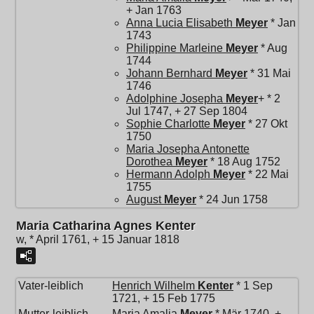
+ Jan 1763
Anna Lucia Elisabeth
Meyer
* Jan
1743
Philippine Marleine
Meyer
* Aug
1744
Johann Bernhard
Meyer
* 31 Mai
1746
Adolphine Josepha
Meyer
+ * 2
Jul 1747, + 27 Sep 1804
Sophie Charlotte
Meyer
* 27 Okt
1750
Maria Josepha Antonette
Dorothea
Meyer
* 18 Aug 1752
Hermann Adolph
Meyer
* 22 Mai
1755
August
Meyer
* 24 Jun 1758
Maria Catharina Agnes Kenter
w, * April 1761, + 15 Januar 1818
Vater-leiblich
Henrich Wilhelm
Kenter
* 1 Sep
1721, + 15 Feb 1775
Mutter-leiblich
Maria Amalia
Meyer
* Mär 1740, +