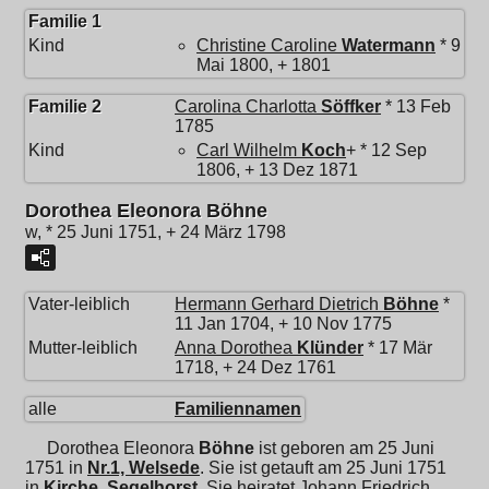
Familie 1
Kind
Christine Caroline
Watermann
* 9
Mai 1800, + 1801
Familie 2
Carolina Charlotta
Söffker
* 13 Feb
1785
Kind
Carl Wilhelm
Koch
+ * 12 Sep
1806, + 13 Dez 1871
Dorothea Eleonora Böhne
w, * 25 Juni 1751, + 24 März 1798
Vater-leiblich
Hermann Gerhard Dietrich
Böhne
*
11 Jan 1704, + 10 Nov 1775
Mutter-leiblich
Anna Dorothea
Klünder
* 17 Mär
1718, + 24 Dez 1761
alle
Familiennamen
Dorothea Eleonora
Böhne
ist geboren am 25 Juni
1751 in
Nr.1, Welsede
. Sie ist getauft am 25 Juni 1751
in
Kirche, Segelhorst
. Sie heiratet
Johann Friedrich