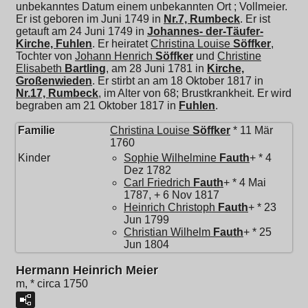
unbekanntes Datum einem unbekannten Ort ; Vollmeier.
Er ist geboren im Juni 1749 in
Nr.7, Rumbeck
. Er ist
getauft am 24 Juni 1749 in
Johannes- der-Täufer-
Kirche, Fuhlen
. Er heiratet
Christina Louise
Söffker
,
Tochter von
Johann Henrich
Söffker
und
Christine
Elisabeth
Bartling
, am 28 Juni 1781 in
Kirche,
Großenwieden
. Er stirbt an am 18 Oktober 1817 in
Nr.17, Rumbeck
, im Alter von 68; Brustkrankheit. Er wird
begraben am 21 Oktober 1817 in
Fuhlen
.
Familie
Christina Louise
Söffker
* 11 Mär
1760
Kinder
Sophie Wilhelmine
Fauth
+ * 4
Dez 1782
Carl Friedrich
Fauth
+ * 4 Mai
1787, + 6 Nov 1817
Heinrich Christoph
Fauth
+ * 23
Jun 1799
Christian Wilhelm
Fauth
+ * 25
Jun 1804
Hermann Heinrich Meier
m, * circa 1750