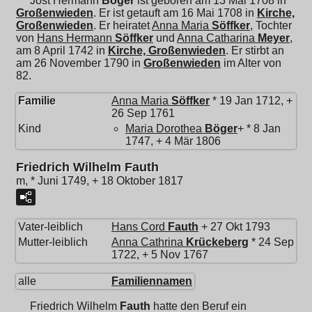
Jost Hermann
Böger
ist geboren am 13 Mai 1708 in
Großenwieden
. Er ist getauft am 16 Mai 1708 in
Kirche,
Großenwieden
. Er heiratet
Anna Maria
Söffker
, Tochter
von
Hans Hermann
Söffker
und
Anna Catharina
Meyer
,
am 8 April 1742 in
Kirche, Großenwieden
. Er stirbt an
am 26 November 1790 in
Großenwieden
im Alter von
82.
Familie
Anna Maria
Söffker
* 19 Jan 1712, +
26 Sep 1761
Kind
Maria Dorothea
Böger
+ * 8 Jan
1747, + 4 Mär 1806
Friedrich Wilhelm Fauth
m, * Juni 1749, + 18 Oktober 1817
Vater-leiblich
Hans Cord
Fauth
+ 27 Okt 1793
Mutter-leiblich
Anna Cathrina
Krückeberg
* 24 Sep
1722, + 5 Nov 1767
alle
Familiennamen
Friedrich Wilhelm
Fauth
hatte den Beruf ein