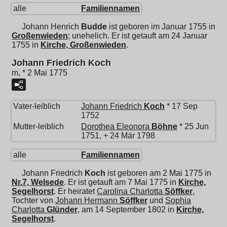
alle
Familiennamen
Johann Henrich
Budde
ist geboren im Januar 1755 in
Großenwieden
; unehelich. Er ist getauft am 24 Januar
1755 in
Kirche, Großenwieden
.
Johann Friedrich Koch
m, * 2 Mai 1775
Vater-leiblich
Johann Friedrich
Koch
* 17 Sep
1752
Mutter-leiblich
Dorothea Eleonora
Böhne
* 25 Jun
1751, + 24 Mär 1798
alle
Familiennamen
Johann Friedrich
Koch
ist geboren am 2 Mai 1775 in
Nr.7, Welsede
. Er ist getauft am 7 Mai 1775 in
Kirche,
Segelhorst
. Er heiratet
Carolina Charlotta
Söffker
,
Tochter von
Johann Hermann
Söffker
und
Sophia
Charlotta
Glünder
, am 14 September 1802 in
Kirche,
Segelhorst
.