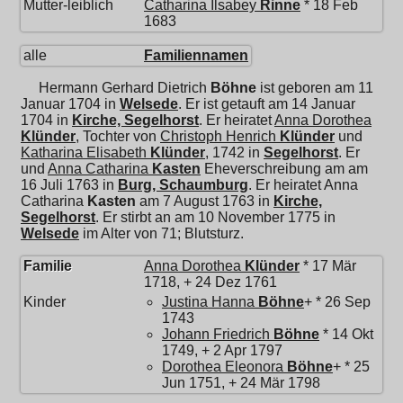
Mutter-leiblich
Catharina Ilsabey
Rinne
* 18 Feb
1683
alle
Familiennamen
Hermann Gerhard Dietrich
Böhne
ist geboren am 11
Januar 1704 in
Welsede
. Er ist getauft am 14 Januar
1704 in
Kirche, Segelhorst
. Er heiratet
Anna Dorothea
Klünder
, Tochter von
Christoph Henrich
Klünder
und
Katharina Elisabeth
Klünder
, 1742 in
Segelhorst
. Er
und
Anna Catharina
Kasten
Eheverschreibung am am
16 Juli 1763 in
Burg, Schaumburg
. Er heiratet
Anna
Catharina
Kasten
am 7 August 1763 in
Kirche,
Segelhorst
. Er stirbt an am 10 November 1775 in
Welsede
im Alter von 71; Blutsturz.
Familie
Anna Dorothea
Klünder
* 17 Mär
1718, + 24 Dez 1761
Kinder
Justina Hanna
Böhne
+ * 26 Sep
1743
Johann Friedrich
Böhne
* 14 Okt
1749, + 2 Apr 1797
Dorothea Eleonora
Böhne
+ * 25
Jun 1751, + 24 Mär 1798