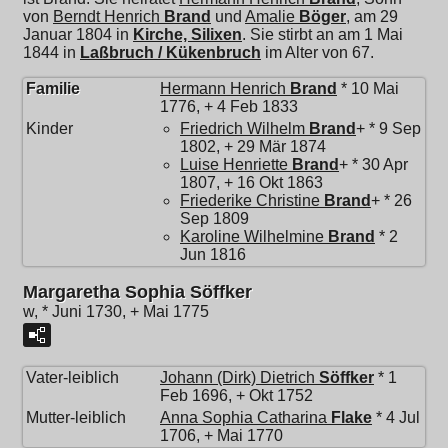
von
Berndt Henrich
Brand
und
Amalie
Böger
, am 29
Januar 1804 in
Kirche, Silixen
. Sie stirbt an am 1 Mai
1844 in
Laßbruch / Kükenbruch
im Alter von 67.
Familie
Hermann Henrich
Brand
* 10 Mai
1776, + 4 Feb 1833
Kinder
Friedrich Wilhelm
Brand
+ * 9 Sep
1802, + 29 Mär 1874
Luise Henriette
Brand
+ * 30 Apr
1807, + 16 Okt 1863
Friederike Christine
Brand
+ * 26
Sep 1809
Karoline Wilhelmine
Brand
* 2
Jun 1816
Margaretha Sophia Söffker
w, * Juni 1730, + Mai 1775
Vater-leiblich
Johann (Dirk) Dietrich
Söffker
* 1
Feb 1696, + Okt 1752
Mutter-leiblich
Anna Sophia Catharina
Flake
* 4 Jul
1706, + Mai 1770