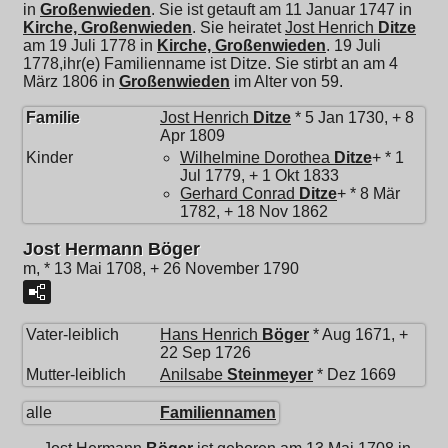
in
Großenwieden
. Sie ist getauft am 11 Januar 1747 in
Kirche, Großenwieden
. Sie heiratet
Jost Henrich
Ditze
am 19 Juli 1778 in
Kirche, Großenwieden
. 19 Juli
1778,ihr(e) Familienname ist Ditze. Sie stirbt an am 4
März 1806 in
Großenwieden
im Alter von 59.
Familie
Jost Henrich
Ditze
* 5 Jan 1730, + 8
Apr 1809
Kinder
Wilhelmine Dorothea
Ditze
+ * 1
Jul 1779, + 1 Okt 1833
Gerhard Conrad
Ditze
+ * 8 Mär
1782, + 18 Nov 1862
Jost Hermann Böger
m, * 13 Mai 1708, + 26 November 1790
Vater-leiblich
Hans Henrich
Böger
* Aug 1671, +
22 Sep 1726
Mutter-leiblich
Anilsabe
Steinmeyer
* Dez 1669
alle
Familiennamen