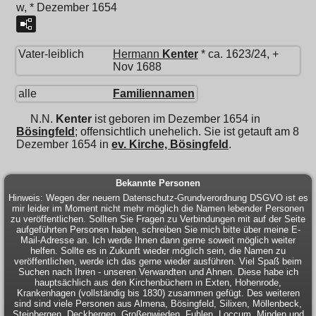
w, * Dezember 1654
Vater-leiblich
Hermann
Kenter
* ca. 1623/24, +
Nov 1688
alle
Familiennamen
N.N.
Kenter
ist geboren im Dezember 1654 in
Bösingfeld
; offensichtlich unehelich. Sie ist getauft am 8
Dezember 1654 in
ev. Kirche, Bösingfeld
.
Bekannte Personen
Hinweis: Wegen der neuern Datenschutz-Grundverordnung DSGVO ist es
mir leider im Moment nicht mehr möglich die Namen lebender Personen
zu veröffentlichen. Sollten Sie Fragen zu Verbindungen mit auf der Seite
aufgeführten Personen haben, schreiben Sie mich bitte über meine E-
Mail-Adresse an. Ich werde Ihnen dann gerne soweit möglich weiter
helfen. Sollte es in Zukunft wieder möglich sein, die Namen zu
veröffentlichen, werde ich das gerne wieder ausführen. Viel Spaß beim
Suchen nach Ihren - unseren Verwandten und Ahnen. Diese habe ich
hauptsächlich aus den Kirchenbüchern in Exten, Hohenrode,
Krankenhagen (vollständig bis 1830) zusammen gefügt. Des weiteren
sind sind viele Personen aus Almena, Bösingfeld, Silixen, Möllenbeck,
Steinbergen, Deckbergen, Großenwieden, Fuhlen, Loccum, Minden und