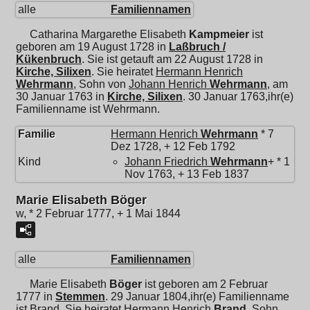
alle
Familiennamen
Catharina Margarethe Elisabeth
Kampmeier
ist
geboren am 19 August 1728 in
Laßbruch /
Kükenbruch
. Sie ist getauft am 22 August 1728 in
Kirche, Silixen
. Sie heiratet
Hermann Henrich
Wehrmann
, Sohn von
Johann Henrich
Wehrmann
, am
30 Januar 1763 in
Kirche, Silixen
. 30 Januar 1763,ihr(e)
Familienname ist Wehrmann.
Familie
Hermann Henrich
Wehrmann
* 7
Dez 1728, + 12 Feb 1792
Kind
Johann Friedrich
Wehrmann
+ * 1
Nov 1763, + 13 Feb 1837
Marie Elisabeth Böger
w, * 2 Februar 1777, + 1 Mai 1844
alle
Familiennamen
Marie Elisabeth
Böger
ist geboren am 2 Februar
1777 in
Stemmen
. 29 Januar 1804,ihr(e) Familienname
ist Brand. Sie heiratet
Hermann Henrich
Brand
, Sohn