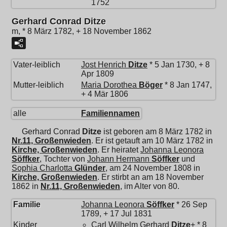
1752
Gerhard Conrad Ditze
m, * 8 März 1782, + 18 November 1862
Vater-leiblich
Jost Henrich
Ditze
* 5 Jan 1730, + 8
Apr 1809
Mutter-leiblich
Maria Dorothea
Böger
* 8 Jan 1747,
+ 4 Mär 1806
alle
Familiennamen
Gerhard Conrad
Ditze
ist geboren am 8 März 1782 in
Nr.11, Großenwieden
. Er ist getauft am 10 März 1782 in
Kirche, Großenwieden
. Er heiratet
Johanna Leonora
Söffker
, Tochter von
Johann Hermann
Söffker
und
Sophia Charlotta
Glünder
, am 24 November 1808 in
Kirche, Großenwieden
. Er stirbt an am 18 November
1862 in
Nr.11, Großenwieden
, im Alter von 80.
Familie
Johanna Leonora
Söffker
* 26 Sep
1789, + 17 Jul 1831
Kinder
Carl Wilhelm Gerhard
Ditze
+ * 8