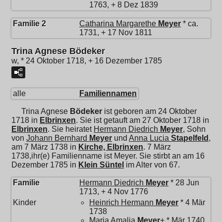
1763, + 8 Dez 1839
Familie 2
Catharina Margarethe
Meyer
* ca.
1731, + 17 Nov 1811
Trina Agnese Bödeker
w, * 24 Oktober 1718, + 16 Dezember 1785
alle
Familiennamen
Trina Agnese
Bödeker
ist geboren am 24 Oktober
1718 in
Elbrinxen
. Sie ist getauft am 27 Oktober 1718 in
Elbrinxen
. Sie heiratet
Hermann Diedrich
Meyer
, Sohn
von
Johann Bernhard
Meyer
und
Anna Lucia
Stapelfeld
,
am 7 März 1738 in
Kirche, Elbrinxen
. 7 März
1738,ihr(e) Familienname ist Meyer. Sie stirbt an am 16
Dezember 1785 in
Klein Süntel
im Alter von 67.
Familie
Hermann Diedrich
Meyer
* 28 Jun
1713, + 4 Nov 1776
Kinder
Heinrich Hermann
Meyer
* 4 Mär
1738
Maria Amalia
Meyer
+ * Mär 1740,