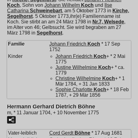
Koch
, Sohn von
Johann Wilhelm
Koch
und
Ilse
Catharina
Schweinebart
, am 5 Oktober 1773 in
Kirche,
Segelhorst
. 5 Oktober 1773,ihr(e) Familienname ist
Koch. Sie stirbt an am 24 März 1798 in
Nr.7, Welsede
,
im Alter von 46; Gelbsucht. Sie wird begraben am 27
März 1798 in
Segelhorst
.
Familie
Johann Friedrich
Koch
* 17 Sep
1752
Kinder
Johann Friedrich
Koch
+ * 2 Mai
1775
Justine Wilhelmine
Koch
+ * ca.
1779
Christine Wilhelmine
Koch
+ * 1
Mär 1784, + 31 Jan 1833
Sophie Charlotte
Koch
+ * 18 Feb
1787, + 29 Mär 1856
Hermann Gerhard Dietrich Böhne
m, * 11 Januar 1704, + 10 November 1775
Vater-leiblich
Cord Gerdt
Böhne
* 17 Aug 1681