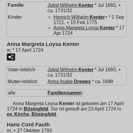
Familie
Jobst Wilhelm
Kenter
* Jul 1693, +
ca. 1731/32
Kinder
Henrich Wilhelm
Kenter
+ * 1 Sep
1721, + 15 Feb 1775
Anna Margreta Loysa
Kenter
* 17
Apr 1724
Anna Margreta Loysa Kenter
w, * 17 April 1724
Vater-leiblich
Jobst Wilhelm
Kenter
* Jul 1693, +
ca. 1731/32
Mutter-leiblich
Anna Ilsabe
Drewes
* ca. 1698
alle
Familiennamen
Anna Margreta Loysa
Kenter
ist geboren am 17 April
1724 in
Bösingfeld
. Sie ist getauft am 23 April 1724 in
ev. Kirche, Bösingfeld
.
Hans Cord Fauth
m, + 27 Oktober 1793