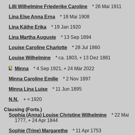
Lilli Wilhelmine Friederike Caroline
* 26 Mai 1911
Lina Else Anna Erna
* 18 Mai 1908
Lina Käthe Erika
* 19 Jan 1920
Lina Martha Auguste
* 13 Sep 1894
Louise Caroline Charlotte
* 28 Jul 1860
Louise Wilhelmine
* ca. 1803, + 13 Dez 1881
Minna
* 4 Sep 1921, + 24 Mär 2022
Minna Caroline Emilie
* 2 Nov 1897
Minna Lina Luise
* 11 Jun 1895
N.N.
+ < 1920
Clausing (Forts.)
Sophia (Anna) Louise Christine Wilhelmine
* 22 Mai
1777, + 24 Apr 1844
Sophie (Trine) Margarethe
* 11 Apr 1753