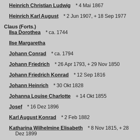
Heinrich Christian Ludwig
* 4 Mai 1867
Heinrich Karl August
* 2 Jun 1907, + 18 Sep 1977
Claus (Forts.)
Ilsa Dorothea
* ca. 1744
Ilse Margaretha
Johann Conrad
* ca. 1794
Johann Friedrich
* 26 Apr 1793, + 29 Nov 1850
Johann Friedrich Konrad
* 12 Sep 1816
Johann Heinrich
* 30 Okt 1828
Johanna Louise Charlotte
+ 14 Okt 1855
Josef
* 16 Dez 1896
Karl August Konrad
* 2 Feb 1882
Katharina Wilhelmine Elisabeth
* 8 Nov 1815, + 28
Dez 1899