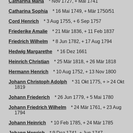
Catharina Maria
* Nov 1727, + Mai 1741
Catharina Sophia
* 16 Mai 1749, + Mär 1750/51
Cord Henrich
* 3 Aug 1755, + 6 Sep 1757
Friederike Amalie
* 21 Mär 1836, + 11 Feb 1837
Friedrich Wilhelm
* 8 Jun 1782, + 17 Aug 1794
Hedwig Margarethe
* 16 Dez 1661
Heinrich Christian
* 25 Mär 1818, + 26 Mär 1818
Hermann Henrich
* 10 Aug 1752, + 13 Nov 1800
Johann Christoph Adolph
* 31 Okt 1775, + > 24 Okt
1819
Johann Friederich
* 26 Jun 1779, + 5 Mai 1780
Johann Friedrich Wilhelm
* 24 Mär 1761, + 23 Aug
1794
Johann Heinrich
* 10 Feb 1785, + 24 Mär 1785
Johann Henrich
* 9 Dez 1741, + Jun 1747