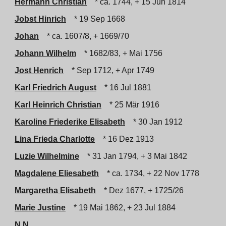
Hermann Christian
* ca. 1744, + 15 Jun 1814
Jobst Hinrich
* 19 Sep 1668
Johan
* ca. 1607/8, + 1669/70
Johann Wilhelm
* 1682/83, + Mai 1756
Jost Henrich
* Sep 1712, + Apr 1749
Karl Friedrich August
* 16 Jul 1881
Karl Heinrich Christian
* 25 Mär 1916
Karoline Friederike Elisabeth
* 30 Jan 1912
Lina Frieda Charlotte
* 16 Dez 1913
Luzie Wilhelmine
* 31 Jan 1794, + 3 Mai 1842
Magdalene Eliesabeth
* ca. 1734, + 22 Nov 1778
Margaretha Elisabeth
* Dez 1677, + 1725/26
Marie Justine
* 19 Mai 1862, + 23 Jul 1884
N.N.