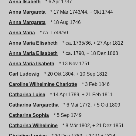
Anna Ilsabeth
* 6 Apr 1737
Anna Margareta
* 17 Mär 1743/44, + Okt 1744
Anna Margareta
* 18 Aug 1746
Anna Maria
* ca. 1749/50
Anna Maria Elisabeth
* ca. 1735/36, + 27 Apr 1812
Anna Maria Elisabeth
* ca. 1790, + 18 Dez 1863
Anna Maria Ilsabeth
* 13 Nov 1751
Carl Ludowig
* 20 Okt 1804, + 10 Sep 1812
Caroline Wilhelmine Charlotte
* 3 Feb 1846
Catharina Luise
* 14 Apr 1789, + 21 Feb 1811
Catharina Margaretha
* 6 Mai 1772, + 5 Okt 1809
Catharina Sophia
* 5 Sep 1749
Catharina Wilhelmine
* 8 Mär 1802, + 21 Dez 1851
Christine Louise
* 20 Dez 1789, + 27 Mai 1824