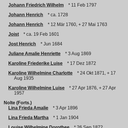
Johann Friedrich Wilhelm
* 11 Feb 1797
Johann Henrich
* ca. 1728
Johann Henrich
* 12 Mär 1760, + 27 Mai 1763
Joist
* ca. 19 Feb 1601
Jost Henrich
* Jun 1684
Juliane Amalie Henriette
* 3 Aug 1869
Karoline Friederike Luise
* 17 Dez 1872
Karoline Wilhelmine Charlotte
* 24 Okt 1871, + 17
Aug 1935
Karoline Wilhelmine Luise
* 27 Apr 1876, + 27 Apr
1957
Nolte (Forts.)
Lina Frieda Amalie
* 3 Apr 1896
Lina Frieda Martha
* 1 Jan 1904
Louise Wilhelmine Dorothee
* 26 Sep 1872