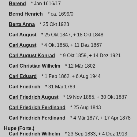
Berend
* Jan 1616/17
Bernd Henrich
* ca. 1699/0
Berta Anna
* 25 Okt 1923
Carl August
* 25 Okt 1847, + 18 Okt 1848
Carl August
* 4 Okt 1858, + 11 Dez 1867
Carl August Konrad
* 9 Okt 1859, + 14 Dez 1921
Carl Christian Wilhelm
* 12 Mär 1802
Carl Eduard
* 1 Feb 1862, + 6 Aug 1944
Carl Friedrich
* 31 Mai 1789
Carl Friedrich August
* 19 Nov 1885, + 30 Okt 1887
Carl Friedrich Ferdinand
* 25 Aug 1843
Carl Friedrich Ferdinand
* 4 Mär 1877, + 17 Apr 1878
Hupe (Forts.)
Carl Friedrich Wilhelm
* 23 Sep 1833, + 4 Dez 1913