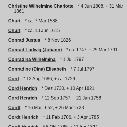
Christine Wilhelmine Charlotte
* 4 Jun 1808, + 31 Mär
1861
Churt
* ca. 7 Mär 1588
Churt
* ca. 13 Jun 1615
Conrad Justus
* 8 Nov 1826
Conrad Ludwig (Johann)
* ca. 1747, + 25 Mär 1791
Conradina Wilhelmina
* 1 Jul 1797
Conradine (Dina) Elisabeth
* 7 Jul 1797
Cord
* 12 Aug 1686, + ca. 1729
Cord Henrich
* Dez 1730, + 10 Apr 1821
Cord Henrich
* 12 Sep 1757, + 21 Jan 1758
Cordt
* 16 Mai 1652, + 26 Mär 1728
Cordt Henrich
* 11 Feb 1706, + 3 Apr 1785
Cordt Henrich
* 8 Okt 1785, + 11 Apr 1824