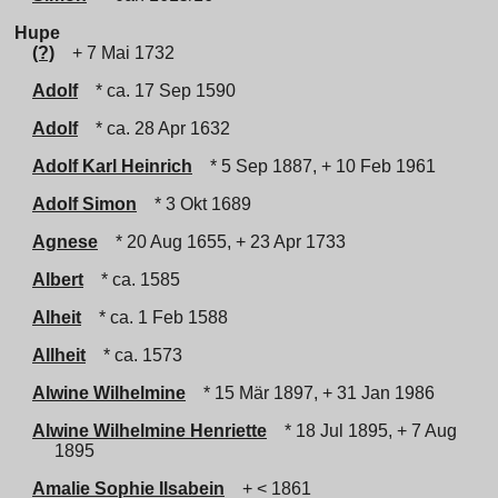
Hupe
(?)
+ 7 Mai 1732
Adolf
* ca. 17 Sep 1590
Adolf
* ca. 28 Apr 1632
Adolf Karl Heinrich
* 5 Sep 1887, + 10 Feb 1961
Adolf Simon
* 3 Okt 1689
Agnese
* 20 Aug 1655, + 23 Apr 1733
Albert
* ca. 1585
Alheit
* ca. 1 Feb 1588
Allheit
* ca. 1573
Alwine Wilhelmine
* 15 Mär 1897, + 31 Jan 1986
Alwine Wilhelmine Henriette
* 18 Jul 1895, + 7 Aug
1895
Amalie Sophie Ilsabein
+ < 1861