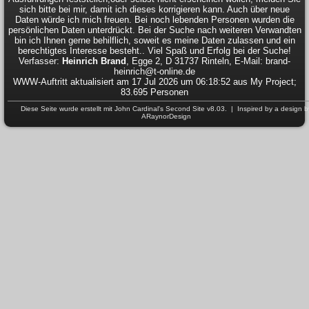
sich bitte bei mir, damit ich dieses korrigieren kann. Auch über neue
Daten würde ich mich freuen. Bei noch lebenden Personen wurden die
persönlichen Daten unterdrückt. Bei der Suche nach weiteren Verwandten
bin ich Ihnen gerne behilflich, soweit es meine Daten zulassen und ein
berechtigtes Interesse besteht.. Viel Spaß und Erfolg bei der Suche!
Verfasser:
Heinrich Brand
, Egge 2, D 31737 Rinteln, E-Mail: brand-
heinrich@t-online.de
WWW-Auftritt aktualisiert am 17 Jul 2026 um 06:18:52 aus My Project;
83.695 Personen
Diese Seite wurde erstellt mit
John Cardinal's
Second Site
v8.03. | Inspired by a design b
ARaynorDesign