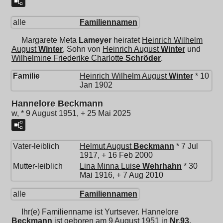
alle
Familiennamen
Margarete Meta
Lameyer
heiratet
Heinrich Wilhelm
August
Winter
, Sohn von
Heinrich August
Winter
und
Wilhelmine Friederike Charlotte
Schröder
.
Familie
Heinrich Wilhelm August
Winter
* 10
Jan 1902
Hannelore Beckmann
w, * 9 August 1951, + 25 Mai 2025
Vater-leiblich
Helmut August
Beckmann
* 7 Jul
1917, + 16 Feb 2000
Mutter-leiblich
Lina Minna Luise
Wehrhahn
* 30
Mai 1916, + 7 Aug 2010
alle
Familiennamen
Ihr(e) Familienname ist Yurtsever.
Hannelore
Beckmann
ist geboren am 9 August 1951 in
Nr.93,