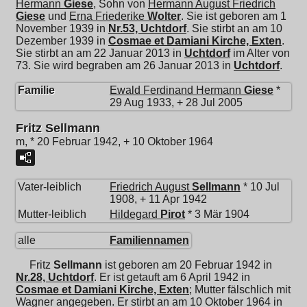
Hermann
Giese
, Sohn von
Hermann August Friedrich
Giese
und
Erna Friederike
Wolter
. Sie ist geboren am 1
November 1939 in
Nr.53, Uchtdorf
. Sie stirbt an am 10
Dezember 1939 in
Cosmae et Damiani Kirche, Exten
.
Sie stirbt an am 22 Januar 2013 in
Uchtdorf
im Alter von
73. Sie wird begraben am 26 Januar 2013 in
Uchtdorf
.
Familie
Ewald Ferdinand Hermann
Giese
*
29 Aug 1933, + 28 Jul 2005
Fritz Sellmann
m, * 20 Februar 1942, + 10 Oktober 1964
Vater-leiblich
Friedrich August
Sellmann
* 10 Jul
1908, + 11 Apr 1942
Mutter-leiblich
Hildegard
Pirot
* 3 Mär 1904
alle
Familiennamen
Fritz
Sellmann
ist geboren am 20 Februar 1942 in
Nr.28, Uchtdorf
. Er ist getauft am 6 April 1942 in
Cosmae et Damiani Kirche, Exten
; Mutter fälschlich mit
Wagner angegeben. Er stirbt an am 10 Oktober 1964 in