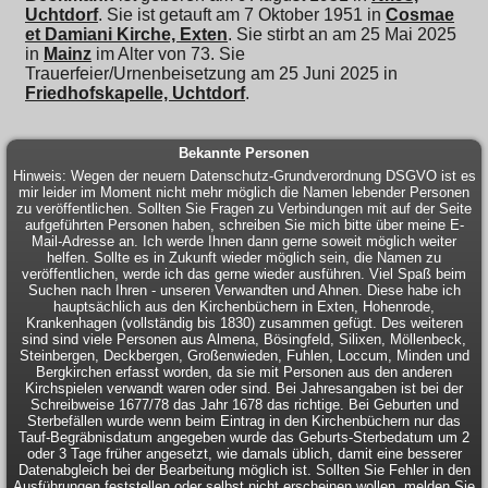
Uchtdorf
. Sie ist getauft am 7 Oktober 1951 in
Cosmae
et Damiani Kirche, Exten
. Sie stirbt an am 25 Mai 2025
in
Mainz
im Alter von 73. Sie
Trauerfeier/Urnenbeisetzung am 25 Juni 2025 in
Friedhofskapelle, Uchtdorf
.
Bekannte Personen
Hinweis: Wegen der neuern Datenschutz-Grundverordnung DSGVO ist es
mir leider im Moment nicht mehr möglich die Namen lebender Personen
zu veröffentlichen. Sollten Sie Fragen zu Verbindungen mit auf der Seite
aufgeführten Personen haben, schreiben Sie mich bitte über meine E-
Mail-Adresse an. Ich werde Ihnen dann gerne soweit möglich weiter
helfen. Sollte es in Zukunft wieder möglich sein, die Namen zu
veröffentlichen, werde ich das gerne wieder ausführen. Viel Spaß beim
Suchen nach Ihren - unseren Verwandten und Ahnen. Diese habe ich
hauptsächlich aus den Kirchenbüchern in Exten, Hohenrode,
Krankenhagen (vollständig bis 1830) zusammen gefügt. Des weiteren
sind sind viele Personen aus Almena, Bösingfeld, Silixen, Möllenbeck,
Steinbergen, Deckbergen, Großenwieden, Fuhlen, Loccum, Minden und
Bergkirchen erfasst worden, da sie mit Personen aus den anderen
Kirchspielen verwandt waren oder sind. Bei Jahresangaben ist bei der
Schreibweise 1677/78 das Jahr 1678 das richtige. Bei Geburten und
Sterbefällen wurde wenn beim Eintrag in den Kirchenbüchern nur das
Tauf-Begräbnisdatum angegeben wurde das Geburts-Sterbedatum um 2
oder 3 Tage früher angesetzt, wie damals üblich, damit eine besserer
Datenabgleich bei der Bearbeitung möglich ist. Sollten Sie Fehler in den
Ausführungen feststellen,oder selbst nicht erscheinen wollen, melden Sie