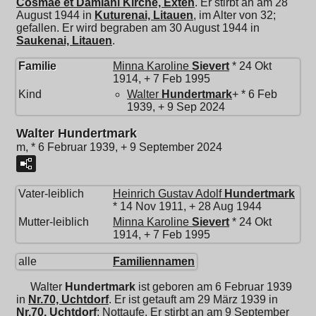
Cosmae et Damiani Kirche, Exten
. Er stirbt an am 28
August 1944 in
Kuturenai, Litauen
, im Alter von 32;
gefallen. Er wird begraben am 30 August 1944 in
Saukenai, Litauen
.
Familie
Minna Karoline
Sievert
* 24 Okt
1914, + 7 Feb 1995
Kind
Walter
Hundertmark
+ * 6 Feb
1939, + 9 Sep 2024
Walter Hundertmark
m, * 6 Februar 1939, + 9 September 2024
Vater-leiblich
Heinrich Gustav Adolf
Hundertmark
* 14 Nov 1911, + 28 Aug 1944
Mutter-leiblich
Minna Karoline
Sievert
* 24 Okt
1914, + 7 Feb 1995
alle
Familiennamen
Walter
Hundertmark
ist geboren am 6 Februar 1939
in
Nr.70, Uchtdorf
. Er ist getauft am 29 März 1939 in
Nr.70, Uchtdorf
; Nottaufe. Er stirbt an am 9 September