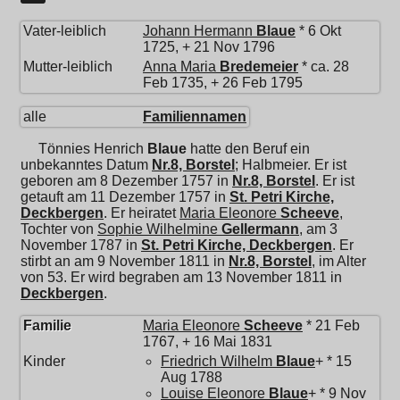
Vater-leiblich
Johann Hermann
Blaue
* 6 Okt
1725, + 21 Nov 1796
Mutter-leiblich
Anna Maria
Bredemeier
* ca. 28
Feb 1735, + 26 Feb 1795
alle
Familiennamen
Tönnies Henrich
Blaue
hatte den Beruf ein
unbekanntes Datum
Nr.8, Borstel
; Halbmeier. Er ist
geboren am 8 Dezember 1757 in
Nr.8, Borstel
. Er ist
getauft am 11 Dezember 1757 in
St. Petri Kirche,
Deckbergen
. Er heiratet
Maria Eleonore
Scheeve
,
Tochter von
Sophie Wilhelmine
Gellermann
, am 3
November 1787 in
St. Petri Kirche, Deckbergen
. Er
stirbt an am 9 November 1811 in
Nr.8, Borstel
, im Alter
von 53. Er wird begraben am 13 November 1811 in
Deckbergen
.
Familie
Maria Eleonore
Scheeve
* 21 Feb
1767, + 16 Mai 1831
Kinder
Friedrich Wilhelm
Blaue
+ * 15
Aug 1788
Louise Eleonore
Blaue
+ * 9 Nov