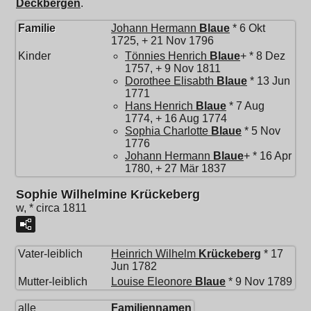
Deckbergen
.
Familie
Johann Hermann
Blaue
* 6 Okt
1725, + 21 Nov 1796
Kinder
Tönnies Henrich
Blaue
+ * 8 Dez
1757, + 9 Nov 1811
Dorothee Elisabth
Blaue
* 13 Jun
1771
Hans Henrich
Blaue
* 7 Aug
1774, + 16 Aug 1774
Sophia Charlotte
Blaue
* 5 Nov
1776
Johann Hermann
Blaue
+ * 16 Apr
1780, + 27 Mär 1837
Sophie Wilhelmine Krückeberg
w, * circa 1811
Vater-leiblich
Heinrich Wilhelm
Krückeberg
* 17
Jun 1782
Mutter-leiblich
Louise Eleonore
Blaue
* 9 Nov 1789
alle
Familiennamen