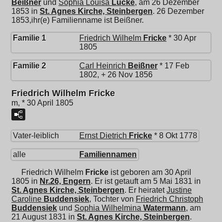
Beißner
und
Sophia Louisa
Lücke
, am 26 Dezember
1853 in
St. Agnes Kirche, Steinbergen
. 26 Dezember
1853,ihr(e) Familienname ist Beißner.
Familie 1
Friedrich Wilhelm
Fricke
* 30 Apr
1805
Familie 2
Carl Heinrich
Beißner
* 17 Feb
1802, + 26 Nov 1856
Friedrich Wilhelm Fricke
m, * 30 April 1805
Vater-leiblich
Ernst Dietrich
Fricke
* 8 Okt 1778
alle
Familiennamen
Friedrich Wilhelm
Fricke
ist geboren am 30 April
1805 in
Nr.26, Engern
. Er ist getauft am 5 Mai 1831 in
St. Agnes Kirche, Steinbergen
. Er heiratet
Justine
Caroline
Buddensiek
, Tochter von
Friedrich Christoph
Buddensiek
und
Sophia Wilhelmina
Watermann
, am
21 August 1831 in
St. Agnes Kirche, Steinbergen
.