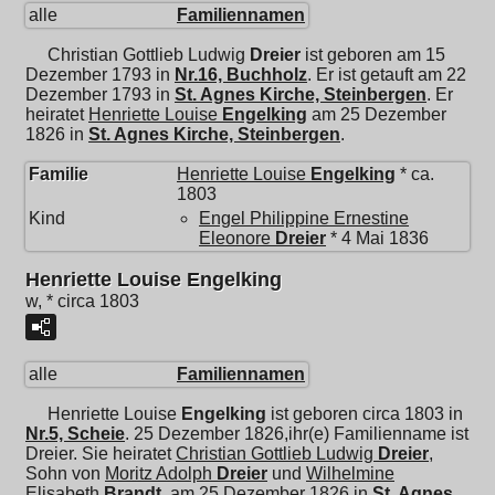
alle
Familiennamen
Christian Gottlieb Ludwig
Dreier
ist geboren am 15
Dezember 1793 in
Nr.16, Buchholz
. Er ist getauft am 22
Dezember 1793 in
St. Agnes Kirche, Steinbergen
. Er
heiratet
Henriette Louise
Engelking
am 25 Dezember
1826 in
St. Agnes Kirche, Steinbergen
.
Familie
Henriette Louise
Engelking
* ca.
1803
Kind
Engel Philippine Ernestine
Eleonore
Dreier
* 4 Mai 1836
Henriette Louise Engelking
w, * circa 1803
alle
Familiennamen
Henriette Louise
Engelking
ist geboren circa 1803 in
Nr.5, Scheie
. 25 Dezember 1826,ihr(e) Familienname ist
Dreier. Sie heiratet
Christian Gottlieb Ludwig
Dreier
,
Sohn von
Moritz Adolph
Dreier
und
Wilhelmine
Elisabeth
Brandt
, am 25 Dezember 1826 in
St. Agnes