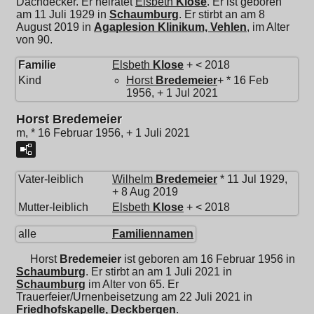
Dachdecker. Er heiratet
Elsbeth
Klose
. Er ist geboren
am 11 Juli 1929 in
Schaumburg
. Er stirbt an am 8
August 2019 in
Agaplesion Klinikum, Vehlen
, im Alter
von 90.
Familie
Elsbeth
Klose
+ < 2018
Kind
Horst
Bredemeier
+ * 16 Feb
1956, + 1 Jul 2021
Horst Bredemeier
m, * 16 Februar 1956, + 1 Juli 2021
Vater-leiblich
Wilhelm
Bredemeier
* 11 Jul 1929,
+ 8 Aug 2019
Mutter-leiblich
Elsbeth
Klose
+ < 2018
alle
Familiennamen
Horst
Bredemeier
ist geboren am 16 Februar 1956 in
Schaumburg
. Er stirbt an am 1 Juli 2021 in
Schaumburg
im Alter von 65. Er
Trauerfeier/Urnenbeisetzung am 22 Juli 2021 in
Friedhofskapelle, Deckbergen
.