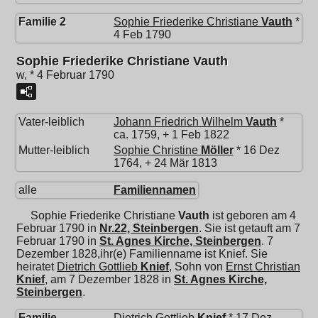
Familie 2
Sophie Friederike Christiane
Vauth
*
4 Feb 1790
Sophie Friederike Christiane Vauth
w, * 4 Februar 1790
Vater-leiblich
Johann Friedrich Wilhelm
Vauth
*
ca. 1759, + 1 Feb 1822
Mutter-leiblich
Sophie Christine
Möller
* 16 Dez
1764, + 24 Mär 1813
alle
Familiennamen
Sophie Friederike Christiane
Vauth
ist geboren am 4
Februar 1790 in
Nr.22, Steinbergen
. Sie ist getauft am 7
Februar 1790 in
St. Agnes Kirche, Steinbergen
. 7
Dezember 1828,ihr(e) Familienname ist Knief. Sie
heiratet
Dietrich Gottlieb
Knief
, Sohn von
Ernst Christian
Knief
, am 7 Dezember 1828 in
St. Agnes Kirche,
Steinbergen
.
Familie
Dietrich Gottlieb
Knief
* 17 Dez