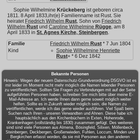
Sophie Wilhelmine
Krückeberg
ist geboren circa
1811. 8 April 1833,ihr(e) Familienname ist Rust. Sie
heiratet
Friedrich Wilhelm
Rust
, Sohn von
Friedrich
Wilhelm
Rust
und
Caroline Wilhelmine
Rügge
, am 8
April 1833 in
St. Agnes Kirche, Steinbergen
.
Familie
Friedrich Wilhelm
Rust
* 7 Jun 1804
Kind
Sophie Wilhelmine Henriette
Rust
+ * 6 Dez 1842
Bekannte Personen
Hinweis: Wegen der neuern Datenschutz-Grundverordnung DSGVO ist es
mir leider im Moment nicht mehr möglich die Namen lebender Personen
zu veröffentlichen. Sollten Sie Fragen zu Verbindungen mit auf der Seite
aufgeführten Personen haben, schreiben Sie mich bitte über meine E-
Mail-Adresse an. Ich werde Ihnen dann gerne soweit möglich weiter
helfen. Sollte es in Zukunft wieder möglich sein, die Namen zu
veröffentlichen, werde ich das gerne wieder ausführen. Viel Spaß beim
Suchen nach Ihren - unseren Verwandten und Ahnen. Diese habe ich
hauptsächlich aus den Kirchenbüchern in Exten, Hohenrode,
Krankenhagen (vollständig bis 1830) zusammen gefügt. Des weiteren
sind sind viele Personen aus Almena, Bösingfeld, Silixen, Möllenbeck,
Steinbergen, Deckbergen, Großenwieden, Fuhlen, Loccum, Minden und
Bergkirchen erfasst worden, da sie mit Personen aus den anderen