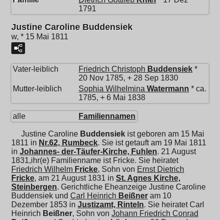
1791
Justine Caroline Buddensiek
w, * 15 Mai 1811
Vater-leiblich
Friedrich Christoph
Buddensiek
*
20 Nov 1785, + 28 Sep 1830
Mutter-leiblich
Sophia Wilhelmina
Watermann
* ca.
1785, + 6 Mai 1838
alle
Familiennamen
Justine Caroline
Buddensiek
ist geboren am 15 Mai
1811 in
Nr.62, Rumbeck
. Sie ist getauft am 19 Mai 1811
in
Johannes- der-Täufer-Kirche, Fuhlen
. 21 August
1831,ihr(e) Familienname ist Fricke. Sie heiratet
Friedrich Wilhelm
Fricke
, Sohn von
Ernst Dietrich
Fricke
, am 21 August 1831 in
St. Agnes Kirche,
Steinbergen
. Gerichtliche Eheanzeige Justine Caroline
Buddensiek und
Carl Heinrich
Beißner
am 10
Dezember 1853 in
Justizamt, Rinteln
. Sie heiratet
Carl
Heinrich
Beißner
, Sohn von
Johann Friedrich Conrad