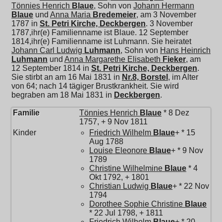
Tönnies Henrich
Blaue
, Sohn von
Johann Hermann
Blaue
und
Anna Maria
Bredemeier
, am 3 November
1787 in
St. Petri Kirche, Deckbergen
. 3 November
1787,ihr(e) Familienname ist Blaue. 12 September
1814,ihr(e) Familienname ist Luhmann. Sie heiratet
Johann Carl Ludwig
Luhmann
, Sohn von
Hans Heinrich
Luhmann
und
Anna Margarethe Elisabeth
Fieker
, am
12 September 1814 in
St. Petri Kirche, Deckbergen
.
Sie stirbt an am 16 Mai 1831 in
Nr.8, Borstel
, im Alter
von 64; nach 14 tägiger Brustkrankheit. Sie wird
begraben am 18 Mai 1831 in
Deckbergen
.
Familie
Tönnies Henrich
Blaue
* 8 Dez
1757, + 9 Nov 1811
Kinder
Friedrich Wilhelm
Blaue
+ * 15
Aug 1788
Louise Eleonore
Blaue
+ * 9 Nov
1789
Christine Wilhelmine
Blaue
* 4
Okt 1792, + 1801
Christian Ludwig
Blaue
+ * 22 Nov
1794
Dorothee Sophie Christine
Blaue
* 22 Jul 1798, + 1811
Friedrich Wilhelm
Blaue
+ * 20