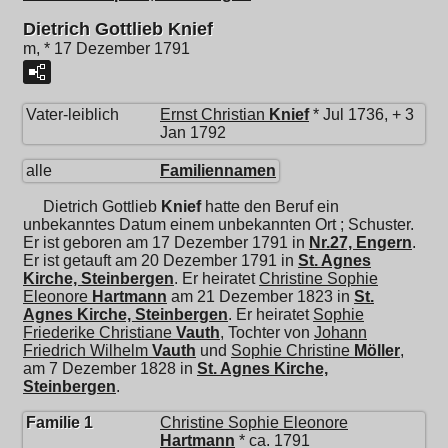
Dietrich Gottlieb Knief
m, * 17 Dezember 1791
Vater-leiblich
Ernst Christian
Knief
* Jul 1736, + 3
Jan 1792
alle
Familiennamen
Dietrich Gottlieb
Knief
hatte den Beruf ein
unbekanntes Datum einem unbekannten Ort ; Schuster.
Er ist geboren am 17 Dezember 1791 in
Nr.27, Engern
.
Er ist getauft am 20 Dezember 1791 in
St. Agnes
Kirche, Steinbergen
. Er heiratet
Christine Sophie
Eleonore
Hartmann
am 21 Dezember 1823 in
St.
Agnes Kirche, Steinbergen
. Er heiratet
Sophie
Friederike Christiane
Vauth
, Tochter von
Johann
Friedrich Wilhelm
Vauth
und
Sophie Christine
Möller
,
am 7 Dezember 1828 in
St. Agnes Kirche,
Steinbergen
.
Familie 1
Christine Sophie Eleonore
Hartmann
* ca. 1791