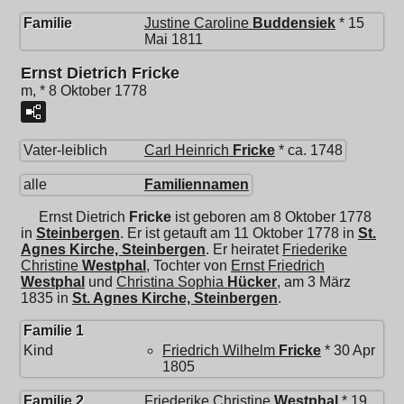
Familie
Justine Caroline
Buddensiek
* 15
Mai 1811
Ernst Dietrich Fricke
m, * 8 Oktober 1778
Vater-leiblich
Carl Heinrich
Fricke
* ca. 1748
alle
Familiennamen
Ernst Dietrich
Fricke
ist geboren am 8 Oktober 1778
in
Steinbergen
. Er ist getauft am 11 Oktober 1778 in
St.
Agnes Kirche, Steinbergen
. Er heiratet
Friederike
Christine
Westphal
, Tochter von
Ernst Friedrich
Westphal
und
Christina Sophia
Hücker
, am 3 März
1835 in
St. Agnes Kirche, Steinbergen
.
Familie 1
Kind
Friedrich Wilhelm
Fricke
* 30 Apr
1805
Familie 2
Friederike Christine
Westphal
* 19