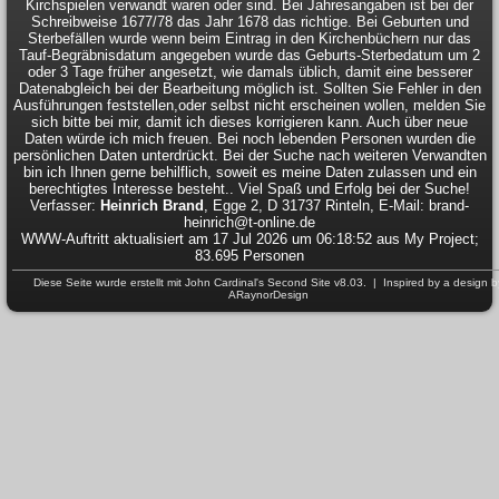
Kirchspielen verwandt waren oder sind. Bei Jahresangaben ist bei der
Schreibweise 1677/78 das Jahr 1678 das richtige. Bei Geburten und
Sterbefällen wurde wenn beim Eintrag in den Kirchenbüchern nur das
Tauf-Begräbnisdatum angegeben wurde das Geburts-Sterbedatum um 2
oder 3 Tage früher angesetzt, wie damals üblich, damit eine besserer
Datenabgleich bei der Bearbeitung möglich ist. Sollten Sie Fehler in den
Ausführungen feststellen,oder selbst nicht erscheinen wollen, melden Sie
sich bitte bei mir, damit ich dieses korrigieren kann. Auch über neue
Daten würde ich mich freuen. Bei noch lebenden Personen wurden die
persönlichen Daten unterdrückt. Bei der Suche nach weiteren Verwandten
bin ich Ihnen gerne behilflich, soweit es meine Daten zulassen und ein
berechtigtes Interesse besteht.. Viel Spaß und Erfolg bei der Suche!
Verfasser:
Heinrich Brand
, Egge 2, D 31737 Rinteln, E-Mail: brand-
heinrich@t-online.de
WWW-Auftritt aktualisiert am 17 Jul 2026 um 06:18:52 aus My Project;
83.695 Personen
Diese Seite wurde erstellt mit
John Cardinal's
Second Site
v8.03. | Inspired by a design b
ARaynorDesign