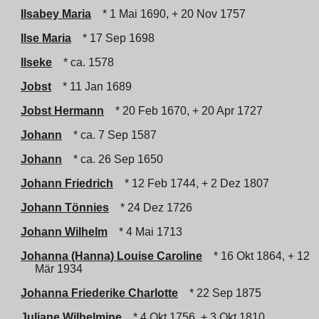
Ilsabey Maria
* 1 Mai 1690, + 20 Nov 1757
Ilse Maria
* 17 Sep 1698
Ilseke
* ca. 1578
Jobst
* 11 Jan 1689
Jobst Hermann
* 20 Feb 1670, + 20 Apr 1727
Johann
* ca. 7 Sep 1587
Johann
* ca. 26 Sep 1650
Johann Friedrich
* 12 Feb 1744, + 2 Dez 1807
Johann Tönnies
* 24 Dez 1726
Johann Wilhelm
* 4 Mai 1713
Johanna (Hanna) Louise Caroline
* 16 Okt 1864, + 12
Mär 1934
Johanna Friederike Charlotte
* 22 Sep 1875
Juliane Wilhelmine
* 4 Okt 1756, + 3 Okt 1810