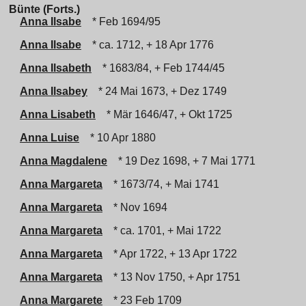
Bünte (Forts.)
Anna Ilsabe
* Feb 1694/95
Anna Ilsabe
* ca. 1712, + 18 Apr 1776
Anna Ilsabeth
* 1683/84, + Feb 1744/45
Anna Ilsabey
* 24 Mai 1673, + Dez 1749
Anna Lisabeth
* Mär 1646/47, + Okt 1725
Anna Luise
* 10 Apr 1880
Anna Magdalene
* 19 Dez 1698, + 7 Mai 1771
Anna Margareta
* 1673/74, + Mai 1741
Anna Margareta
* Nov 1694
Anna Margareta
* ca. 1701, + Mai 1722
Anna Margareta
* Apr 1722, + 13 Apr 1722
Anna Margareta
* 13 Nov 1750, + Apr 1751
Anna Margarete
* 23 Feb 1709