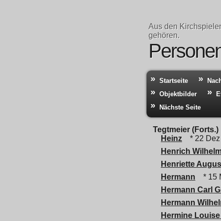
Aus den Kirchspiele
gehören.
Personen
Startseite
Nac
Objektbilder
E
Nächste Seite
Tegtmeier (Forts.)
Heinz
* 22 Dez 
Henrich Wilhel
Henriette Augus
Hermann
* 15 
Hermann Carl G
Hermann Wilhel
Hermine Louise