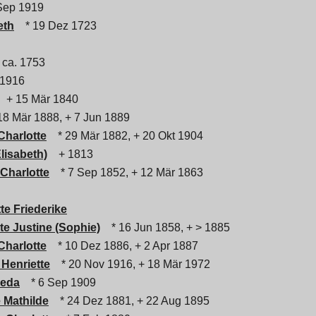
Sep 1919
eth
* 19 Dez 1723
 ca. 1753
 1916
+ 15 Mär 1840
8 Mär 1888, + 7 Jun 1889
Charlotte
* 29 Mär 1882, + 20 Okt 1904
Elisabeth)
+ 1813
 Charlotte
* 7 Sep 1852, + 12 Mär 1863
te Friederike
e Justine (Sophie)
* 16 Jun 1858, + > 1885
Charlotte
* 10 Dez 1886, + 2 Apr 1887
 Henriette
* 20 Nov 1916, + 18 Mär 1972
ieda
* 6 Sep 1909
 Mathilde
* 24 Dez 1881, + 22 Aug 1895