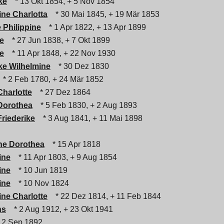
ke
* 13 Okt 1854, + 5 Nov 1854
ine Charlotta
* 30 Mai 1845, + 19 Mär 1853
 Philippine
* 1 Apr 1822, + 13 Apr 1899
te
* 27 Jun 1838, + 7 Okt 1899
te
* 11 Apr 1848, + 22 Nov 1930
ike Wilhelmine
* 30 Dez 1830
* 2 Feb 1780, + 24 Mär 1852
Charlotte
* 27 Dez 1864
Dorothea
* 5 Feb 1830, + 2 Aug 1893
Friederike
* 3 Aug 1841, + 11 Mai 1898
ine Dorothea
* 15 Apr 1818
ine
* 11 Apr 1803, + 9 Aug 1854
ine
* 10 Jun 1819
ine
* 10 Nov 1824
ine Charlotte
* 22 Dez 1814, + 11 Feb 1844
ns
* 2 Aug 1912, + 23 Okt 1941
 2 Sep 1892