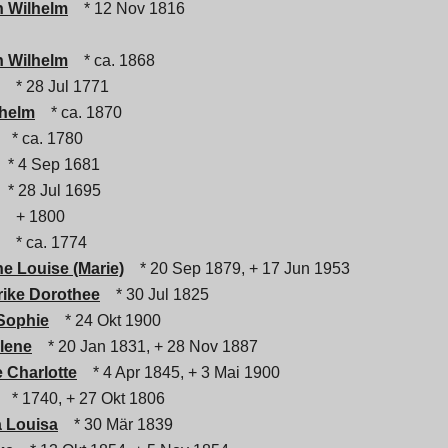
h Wilhelm
* 12 Nov 1816
h Wilhelm
* ca. 1868
* 28 Jul 1771
lhelm
* ca. 1870
* ca. 1780
* 4 Sep 1681
* 28 Jul 1695
+ 1800
* ca. 1774
e Louise (Marie)
* 20 Sep 1879, + 17 Jun 1953
rike Dorothee
* 30 Jul 1825
Sophie
* 24 Okt 1900
lene
* 20 Jan 1831, + 28 Nov 1887
 Charlotte
* 4 Apr 1845, + 3 Mai 1900
* 1740, + 27 Okt 1806
a Louisa
* 30 Mär 1839