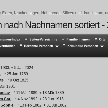
n Exten, Krankenhagen, Hohenrode, Silixen und drum herum, un
 nach Nachnamen sortiert -
hnamen-Index
Seiten-Verzeichnis
Familiennamen
Orte
ventbilder
Bekannte Personen
Kriminelle Personen
1933, + 5 Jan 2024
m
* 25 Jan 1759
te
* 9 Okt 1825
Mai 1901
ustav
* 11 Mär 1889, + 18 Mär 1889
m Carl
* 4 Nov 1892, + 28 Jun 1913
 Sophie
* 13 Feb 1882, + 31 Jul 1882