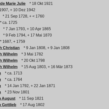
de Marie Julie
* 18 Okt 1921
1907, + 10 Dez 1942
* 21 Sep 1728, + < 1760
 ca. 1725
* 7 Jan 1793, + 10 Apr 1865
* 9 Feb 1794, + 17 Mai 1870
 1687, + 1759
h Christian
* 9 Jan 1808, + 9 Jan 1808
h Wilhelm
* 3 Mai 1782
h Wilhelm
* 20 Okt 1798
h Wilhelm
* 15 Aug 1803, + 16 Mär 1873
h
* ca. 1713
h
* ca. 1764
h
* 14 Jan 1792, + 22 Jan 1871
h
* 23 Nov 1801
h August
* 11 Sep 1821
 Gottlieb
* 17 Aug 1802