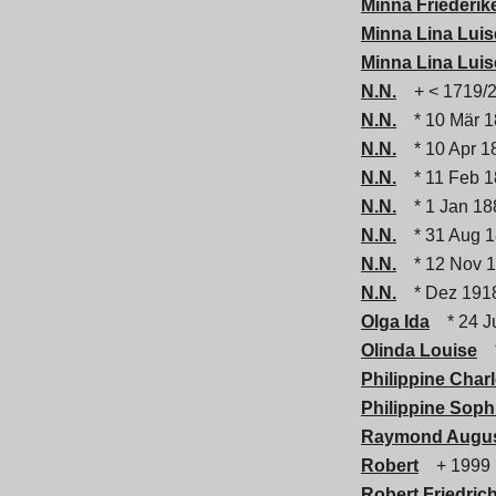
Minna Friederik
Minna Lina Luis
Minna Lina Luis
N.N.
+ < 1719/
N.N.
* 10 Mär 1
N.N.
* 10 Apr 1
N.N.
* 11 Feb 1
N.N.
* 1 Jan 18
N.N.
* 31 Aug 1
N.N.
* 12 Nov 1
N.N.
* Dez 1918
Olga Ida
* 24 Ju
Olinda Louise
*
Philippine Charl
Philippine Soph
Raymond Augu
Robert
+ 1999
Robert Friedric