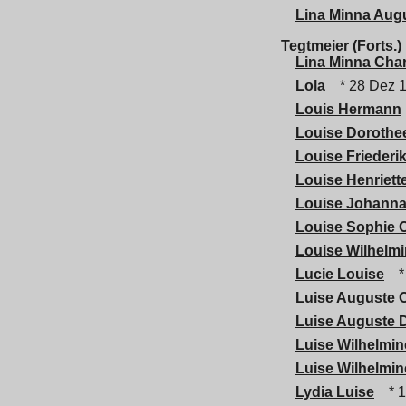
Lina Minna Aug
Tegtmeier (Forts.)
Lina Minna Char
Lola
* 28 Dez 
Louis Hermann
Louise Dorothe
Louise Friederi
Louise Henriett
Louise Johanna
Louise Sophie C
Louise Wilhelmi
Lucie Louise
*
Luise Auguste C
Luise Auguste 
Luise Wilhelmin
Luise Wilhelmi
Lydia Luise
* 1