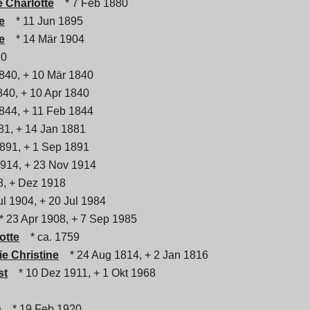
e Charlotte
* 7 Feb 1880
e
* 11 Jun 1895
e
* 14 Mär 1904
20
840, + 10 Mär 1840
840, + 10 Apr 1840
844, + 11 Feb 1844
81, + 14 Jan 1881
891, + 1 Sep 1891
914, + 23 Nov 1914
, + Dez 1918
l 1904, + 20 Jul 1984
 23 Apr 1908, + 7 Sep 1985
otte
* ca. 1759
ie Christine
* 24 Aug 1814, + 2 Jan 1816
st
* 10 Dez 1911, + 1 Okt 1968
h
* 19 Feb 1920