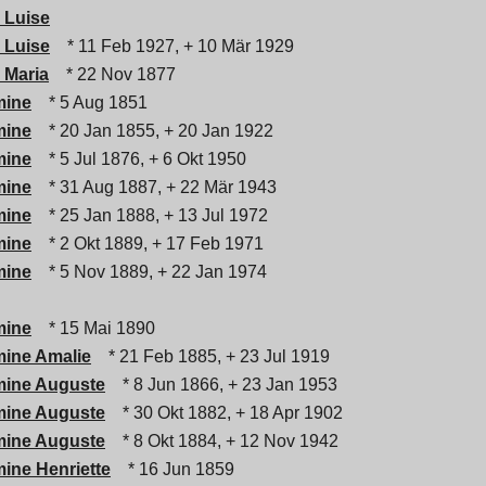
 Luise
 Luise
* 11 Feb 1927, + 10 Mär 1929
 Maria
* 22 Nov 1877
mine
* 5 Aug 1851
mine
* 20 Jan 1855, + 20 Jan 1922
mine
* 5 Jul 1876, + 6 Okt 1950
mine
* 31 Aug 1887, + 22 Mär 1943
mine
* 25 Jan 1888, + 13 Jul 1972
mine
* 2 Okt 1889, + 17 Feb 1971
mine
* 5 Nov 1889, + 22 Jan 1974
mine
* 15 Mai 1890
mine Amalie
* 21 Feb 1885, + 23 Jul 1919
mine Auguste
* 8 Jun 1866, + 23 Jan 1953
mine Auguste
* 30 Okt 1882, + 18 Apr 1902
mine Auguste
* 8 Okt 1884, + 12 Nov 1942
mine Henriette
* 16 Jun 1859