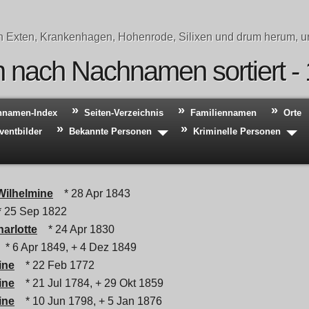
n Exten, Krankenhagen, Hohenrode, Silixen und drum herum, un
 nach Nachnamen sortiert -
hnamen-Index
Seiten-Verzeichnis
Familiennamen
Orte
ventbilder
Bekannte Personen
Kriminelle Personen
Wilhelmine
* 28 Apr 1843
 25 Sep 1822
harlotte
* 24 Apr 1830
* 6 Apr 1849, + 4 Dez 1849
ine
* 22 Feb 1772
ine
* 21 Jul 1784, + 29 Okt 1859
ine
* 10 Jun 1798, + 5 Jan 1876