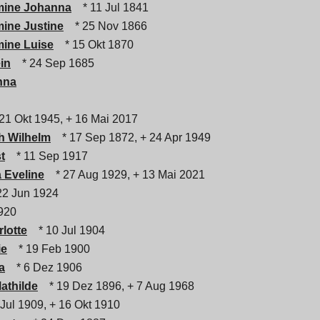
lmine Johanna
* 11 Jul 1841
mine Justine
* 25 Nov 1866
mine Luise
* 15 Okt 1870
in
* 24 Sep 1685
nna
21 Okt 1945, + 16 Mai 2017
h Wilhelm
* 17 Sep 1872, + 24 Apr 1949
t
* 11 Sep 1917
a Eveline
* 27 Aug 1929, + 13 Mai 2021
22 Jun 1924
920
lotte
* 10 Jul 1904
ie
* 19 Feb 1900
a
* 6 Dez 1906
athilde
* 19 Dez 1896, + 7 Aug 1968
Jul 1909, + 16 Okt 1910