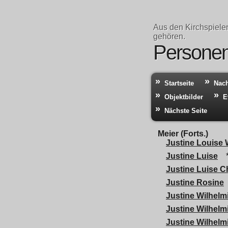
Aus den Kirchspiele
gehören.
Personen
Startseite
Nac
Objektbilder
E
Nächste Seite
Meier (Forts.)
Justine Louise 
Justine Luise
*
Justine Luise C
Justine Rosine
Justine Wilhelm
Justine Wilhelm
Justine Wilhelm