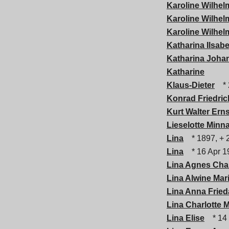
Karoline Wilhe
Karoline Wilhel
Karoline Wilhel
Katharina Ilsabe
Katharina Joha
Katharine
Klaus-Dieter
* 
Konrad Friedric
Kurt Walter Erns
Lieselotte Minn
Lina
* 1897, + 
Lina
* 16 Apr 1
Lina Agnes Char
Lina Alwine Mar
Lina Anna Fried
Lina Charlotte M
Lina Elise
* 14 