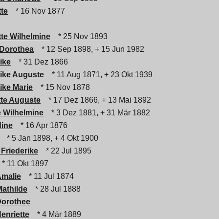
tte
* 16 Nov 1877
tte Wilhelmine
* 25 Nov 1893
 Dorothea
* 12 Sep 1898, + 15 Jun 1982
ike
* 31 Dez 1866
rike Auguste
* 11 Aug 1871, + 23 Okt 1939
ike Marie
* 15 Nov 1878
tte Auguste
* 17 Dez 1866, + 13 Mai 1892
e Wilhelmine
* 3 Dez 1881, + 31 Mär 1882
dine
* 16 Apr 1876
* 5 Jan 1898, + 4 Okt 1900
 Friederike
* 22 Jul 1895
* 11 Okt 1897
Amalie
* 11 Jul 1874
Mathilde
* 28 Jul 1888
Dorothee
enriette
* 4 Mär 1889