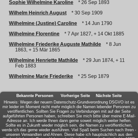
Sophie Wilhelmine Karoline
* 26 Sep 1893
Wilhelm Heinrich August
* 30 Sep 1909
Wilhelmine (Justine) Caroline
* 14 Jun 1790
Wilhelmine Florentine
* 7 Apr 1827, + 14 Okt 1885
Wilhelmine Friederike Auguste Mathilde
* 8 Jun
1863, + 15 Mär 1865
Wilhelmine Henriette Mathilde
* 29 Jun 1874, + 11
Feb 1883
Wilhelmine Marie Friederike
* 25 Sep 1879
Bekannte Personen
Vorherige Seite
Nächste Seite
Hinweis: Wegen der neuern Datenschutz-Grundverordnung DSGVO ist es
mir leider im Moment nicht mehr möglich die Namen lebender Personen zu
veröffentlichen. Sollten Sie Fragen zu Verbindungen mit auf der Seite
aufgeführten Personen haben, schreiben Sie mich bitte über meine E-Mail-
Adresse an. Ich werde Ihnen dann gerne soweit möglich weiter helfen.
Sollte es in Zukunft wieder möglich sein, die Namen zu veröffentlichen,
werde ich das gerne wieder ausführen. Viel Spaß beim Suchen nach Ihren -
unseren Verwandten und Ahnen. Diese habe ich hauptsächlich aus den