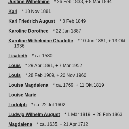
Justine Wilhelmine
* 26 Feb 1833, + 8 Mai 1894
Karl
* 18 Nov 1881
Karl Friedrich August
* 3 Feb 1849
Karoline Dorothee
* 22 Jan 1887
Karoline Wilhelmine Charlotte
* 10 Jun 1881, + 13 Okt
1936
Lisabeth
* ca. 1580
Louis
* 29 Apr 1891, + 7 Mär 1952
Louis
* 28 Feb 1909, + 20 Nov 1960
Louisa Magdalena
* ca. 1769, + 11 Okt 1819
Louise Marie
Ludolph
* ca. 22 Jul 1602
Ludwig Wilhelm August
* 1 Mär 1819, + 28 Feb 1863
Magdalena
* ca. 1635, + 21 Apr 1712