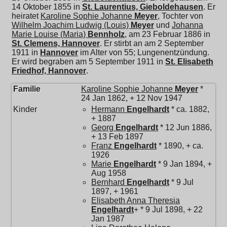
14 Oktober 1855 in
St. Laurentius, Gieboldehausen
. Er
heiratet
Karoline Sophie Johanne
Meyer
, Tochter von
Wilhelm Joachim Ludwig (Louis)
Meyer
und
Johanna
Marie Louise (Maria)
Bennholz
, am 23 Februar 1886 in
St. Clemens, Hannover
. Er stirbt an am 2 September
1911 in
Hannover
im Alter von 55; Lungenentzündung.
Er wird begraben am 5 September 1911 in
St. Elisabeth
Friedhof, Hannover
.
Familie
Karoline Sophie Johanne
Meyer
*
24 Jan 1862, + 12 Nov 1947
Kinder
Hermann
Engelhardt
* ca. 1882,
+ 1887
Georg
Engelhardt
* 12 Jun 1886,
+ 13 Feb 1897
Franz
Engelhardt
* 1890, + ca.
1926
Marie
Engelhardt
* 9 Jan 1894, +
Aug 1958
Bernhard
Engelhardt
* 9 Jul
1897, + 1961
Elisabeth Anna Theresia
Engelhardt
+ * 9 Jul 1898, + 22
Jan 1987