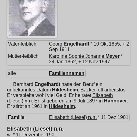
Vater-leiblich
Georg
Engelhardt
* 10 Okt 1855, + 2
Sep 1911
Mutter-leiblich
Karoline Sophie Johanne
Meyer
*
24 Jan 1862, + 12 Nov 1947
alle
Familiennamen
Bernhard
Engelhardt
hatte den Beruf ein
unbekanntes Datum
Hildesheim
; Bäcker, oft arbeitslos.
Er verspielte wohl viel Geld. Er heiratet
Elisabeth
(Liesel)
n.n.
Er ist geboren am 9 Juli 1897 in
Hannover
.
Er stirbt an 1961 in
Hildesheim
.
Familie
Elisabeth (Liesel)
n.n.
* 11 Dez 1901
Elisabeth (Liesel) n.n.
w, * 11 Dezember 1901