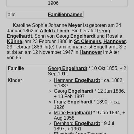
1906
alle
Familiennamen
Karoline Sophie Johanne
Meyer
ist geboren am 24
Januar 1862 in
Alfeld / Leine
. Sie heiratet
Georg
Engelhardt
, Sohn von
Georg
Engelhardt
und
Rosalia
Kühne
, am 23 Februar 1886 in
St. Clemens, Hannover
.
23 Februar 1886,ihr(e) Familienname ist Engelhardt. Sie
stirbt an am 12 November 1947 in
Hannover
im Alter
von 85.
Familie
Georg
Engelhardt
* 10 Okt 1855, + 2
Sep 1911
Kinder
Hermann
Engelhardt
* ca. 1882,
+ 1887
Georg
Engelhardt
* 12 Jun 1886,
+ 13 Feb 1897
Franz
Engelhardt
* 1890, + ca.
1926
Marie
Engelhardt
* 9 Jan 1894, +
Aug 1958
Bernhard
Engelhardt
* 9 Jul
1897, + 1961