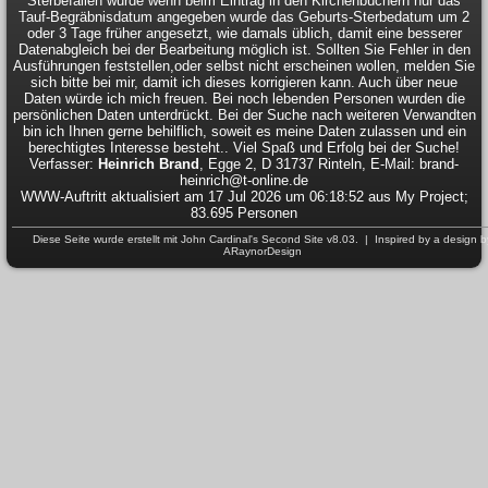
Sterbefällen wurde wenn beim Eintrag in den Kirchenbüchern nur das
Tauf-Begräbnisdatum angegeben wurde das Geburts-Sterbedatum um 2
oder 3 Tage früher angesetzt, wie damals üblich, damit eine besserer
Datenabgleich bei der Bearbeitung möglich ist. Sollten Sie Fehler in den
Ausführungen feststellen,oder selbst nicht erscheinen wollen, melden Sie
sich bitte bei mir, damit ich dieses korrigieren kann. Auch über neue
Daten würde ich mich freuen. Bei noch lebenden Personen wurden die
persönlichen Daten unterdrückt. Bei der Suche nach weiteren Verwandten
bin ich Ihnen gerne behilflich, soweit es meine Daten zulassen und ein
berechtigtes Interesse besteht.. Viel Spaß und Erfolg bei der Suche!
Verfasser:
Heinrich Brand
, Egge 2, D 31737 Rinteln, E-Mail: brand-
heinrich@t-online.de
WWW-Auftritt aktualisiert am 17 Jul 2026 um 06:18:52 aus My Project;
83.695 Personen
Diese Seite wurde erstellt mit
John Cardinal's
Second Site
v8.03. | Inspired by a design b
ARaynorDesign