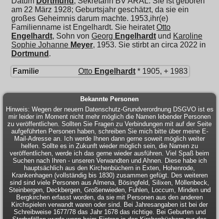
Datum
Dortmund
; Sekretärin BV ARAL. Sie ist geboren
am 22 März 1928; Geburtsjahr geschätzt, da sie ein
großes Geheimnis darum machte. 1953,ihr(e)
Familienname ist Engelhardt. Sie heiratet
Otto
Engelhardt
, Sohn von
Georg
Engelhardt
und
Karoline
Sophie Johanne
Meyer
, 1953. Sie stirbt an circa 2022 in
Dortmund
.
Familie
Otto
Engelhardt
* 1905, + 1983
Bekannte Personen
Hinweis: Wegen der neuern Datenschutz-Grundverordnung DSGVO ist es
mir leider im Moment nicht mehr möglich die Namen lebender Personen
zu veröffentlichen. Sollten Sie Fragen zu Verbindungen mit auf der Seite
aufgeführten Personen haben, schreiben Sie mich bitte über meine E-
Mail-Adresse an. Ich werde Ihnen dann gerne soweit möglich weiter
helfen. Sollte es in Zukunft wieder möglich sein, die Namen zu
veröffentlichen, werde ich das gerne wieder ausführen. Viel Spaß beim
Suchen nach Ihren - unseren Verwandten und Ahnen. Diese habe ich
hauptsächlich aus den Kirchenbüchern in Exten, Hohenrode,
Krankenhagen (vollständig bis 1830) zusammen gefügt. Des weiteren
sind sind viele Personen aus Almena, Bösingfeld, Silixen, Möllenbeck,
Steinbergen, Deckbergen, Großenwieden, Fuhlen, Loccum, Minden und
Bergkirchen erfasst worden, da sie mit Personen aus den anderen
Kirchspielen verwandt waren oder sind. Bei Jahresangaben ist bei der
Schreibweise 1677/78 das Jahr 1678 das richtige. Bei Geburten und