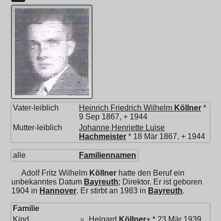
Vater-leiblich
Heinrich Friedrich Wilhelm
Köllner
*
9 Sep 1867, + 1944
Mutter-leiblich
Johanne Henriette Luise
Hachmeister
* 18 Mär 1867, + 1944
alle
Familiennamen
Adolf Fritz Wilhelm
Köllner
hatte den Beruf ein
unbekanntes Datum
Bayreuth
; Direktor. Er ist geboren
1904 in
Hannover
. Er stirbt an 1983 in
Bayreuth
.
Familie
Kind
Helgard
Köllner
+ * 23 Mär 1939,