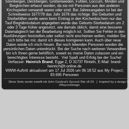
Steinbergen, Deckbergen, Großenwieden, Fuhlen, Loccum, Minden und
Bergkirchen erfasst worden, da sie mit Personen aus den anderen
Kirchspielen verwandt waren oder sind. Bei Jahresangaben ist bei der
Schreibweise 1677/78 das Jahr 1678 das richtige. Bei Geburten und
Sterbefällen wurde wenn beim Eintrag in den Kirchenbüchern nur das
Tauf-Begräbnisdatum angegeben wurde das Geburts-Sterbedatum um 2
oder 3 Tage früher angesetzt, wie damals üblich, damit eine besserer
Datenabgleich bei der Bearbeitung möglich ist. Sollten Sie Fehler in den
Ausführungen feststellen,oder selbst nicht erscheinen wollen, melden Sie
sich bitte bei mir, damit ich dieses korrigieren kann. Auch über neue
Daten würde ich mich freuen. Bei noch lebenden Personen wurden die
persönlichen Daten unterdrückt. Bei der Suche nach weiteren Verwandten
bin ich Ihnen gerne behilflich, soweit es meine Daten zulassen und ein
berechtigtes Interesse besteht.. Viel Spaß und Erfolg bei der Suche!
Verfasser:
Heinrich Brand
, Egge 2, D 31737 Rinteln, E-Mail: brand-
heinrich@t-online.de
WWW-Auftritt aktualisiert am 17 Jul 2026 um 06:18:52 aus My Project;
83.695 Personen
Diese Seite wurde erstellt mit
John Cardinal's
Second Site
v8.03. | Inspired by a design b
ARaynorDesign