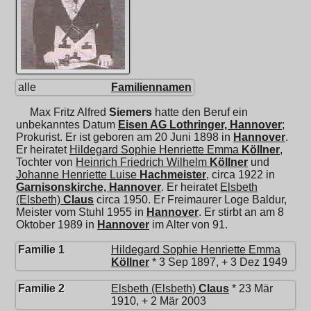
alle
Familiennamen
Max Fritz Alfred
Siemers
hatte den Beruf ein
unbekanntes Datum
Eisen AG Lothringer, Hannover
;
Prokurist. Er ist geboren am 20 Juni 1898 in
Hannover
.
Er heiratet
Hildegard Sophie Henriette Emma
Köllner
,
Tochter von
Heinrich Friedrich Wilhelm
Köllner
und
Johanne Henriette Luise
Hachmeister
, circa 1922 in
Garnisonskirche, Hannover
. Er heiratet
Elsbeth
(Elsbeth)
Claus
circa 1950. Er Freimaurer Loge Baldur,
Meister vom Stuhl 1955 in
Hannover
. Er stirbt an am 8
Oktober 1989 in
Hannover
im Alter von 91.
Familie 1
Hildegard Sophie Henriette Emma
Köllner
* 3 Sep 1897, + 3 Dez 1949
Familie 2
Elsbeth (Elsbeth)
Claus
* 23 Mär
1910, + 2 Mär 2003