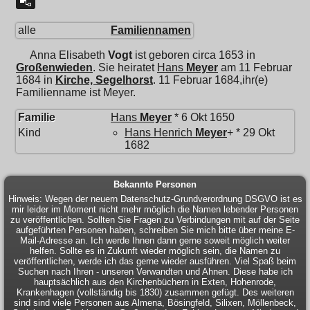
alle
Familiennamen
Anna Elisabeth
Vogt
ist geboren circa 1653 in
Großenwieden
. Sie heiratet
Hans
Meyer
am 11 Februar
1684 in
Kirche, Segelhorst
. 11 Februar 1684,ihr(e)
Familienname ist Meyer.
Familie
Hans
Meyer
* 6 Okt 1650
Kind
Hans Henrich
Meyer
+ * 29 Okt
1682
Bekannte Personen
Hinweis: Wegen der neuern Datenschutz-Grundverordnung DSGVO ist es
mir leider im Moment nicht mehr möglich die Namen lebender Personen
zu veröffentlichen. Sollten Sie Fragen zu Verbindungen mit auf der Seite
aufgeführten Personen haben, schreiben Sie mich bitte über meine E-
Mail-Adresse an. Ich werde Ihnen dann gerne soweit möglich weiter
helfen. Sollte es in Zukunft wieder möglich sein, die Namen zu
veröffentlichen, werde ich das gerne wieder ausführen. Viel Spaß beim
Suchen nach Ihren - unseren Verwandten und Ahnen. Diese habe ich
hauptsächlich aus den Kirchenbüchern in Exten, Hohenrode,
Krankenhagen (vollständig bis 1830) zusammen gefügt. Des weiteren
sind sind viele Personen aus Almena, Bösingfeld, Silixen, Möllenbeck,