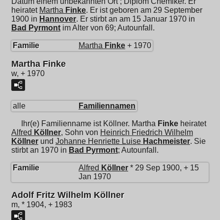
Datum einem unbekannten Ort ; Diplom Chemiker. Er
heiratet
Martha
Finke
. Er ist geboren am 29 September
1900 in
Hannover
. Er stirbt an am 15 Januar 1970 in
Bad Pyrmont
im Alter von 69; Autounfall.
Familie
Martha
Finke
+ 1970
Martha Finke
w, + 1970
alle
Familiennamen
Ihr(e) Familienname ist Köllner.
Martha
Finke
heiratet
Alfred
Köllner
, Sohn von
Heinrich Friedrich Wilhelm
Köllner
und
Johanne Henriette Luise
Hachmeister
. Sie
stirbt an 1970 in
Bad Pyrmont
; Autounfall.
Familie
Alfred
Köllner
* 29 Sep 1900, + 15
Jan 1970
Adolf Fritz Wilhelm Köllner
m, * 1904, + 1983