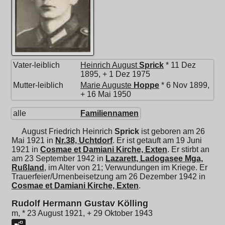
Vater-leiblich
Heinrich August
Sprick
* 11 Dez
1895, + 1 Dez 1975
Mutter-leiblich
Marie Auguste
Hoppe
* 6 Nov 1899,
+ 16 Mai 1950
alle
Familiennamen
August Friedrich Heinrich
Sprick
ist geboren am 26
Mai 1921 in
Nr.38, Uchtdorf
. Er ist getauft am 19 Juni
1921 in
Cosmae et Damiani Kirche, Exten
. Er stirbt an
am 23 September 1942 in
Lazarett, Ladogasee Mga,
Rußland
, im Alter von 21; Verwundungen im Kriege. Er
Trauerfeier/Urnenbeisetzung am 26 Dezember 1942 in
Cosmae et Damiani Kirche, Exten
.
Rudolf Hermann Gustav Kölling
m, * 23 August 1921, + 29 Oktober 1943