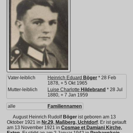
Vater-leiblich
Heinrich Eduard
Böger
* 28 Feb
1878, + 5 Okt 1965
Mutter-leiblich
Luise Charlotte
Hildebrand
* 28 Jul
1880, + 7 Jan 1959
alle
Familiennamen
August Heinrich Rudolf
Böger
ist geboren am 13
Oktober 1921 in
Nr.29, Maßberg, Uchtdorf
. Er ist getauft
am 13 November 1921 in
Cosmae et Damiani Kirche,
Exten
. Er stirbt an am 2 Januar 1942 in
Prohawskoje,