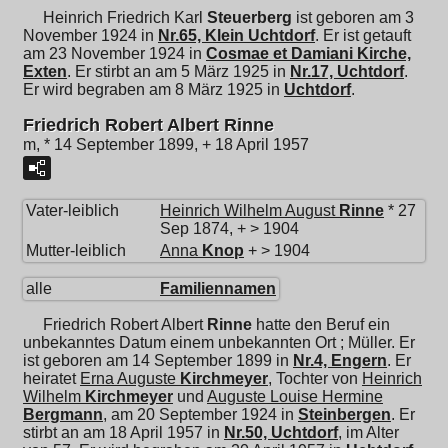
Heinrich Friedrich Karl
Steuerberg
ist geboren am 3
November 1924 in
Nr.65, Klein Uchtdorf
. Er ist getauft
am 23 November 1924 in
Cosmae et Damiani Kirche,
Exten
. Er stirbt an am 5 März 1925 in
Nr.17, Uchtdorf
.
Er wird begraben am 8 März 1925 in
Uchtdorf
.
Friedrich Robert Albert Rinne
m, * 14 September 1899, + 18 April 1957
Vater-leiblich
Heinrich Wilhelm August
Rinne
* 27
Sep 1874, + > 1904
Mutter-leiblich
Anna
Knop
+ > 1904
alle
Familiennamen
Friedrich Robert Albert
Rinne
hatte den Beruf ein
unbekanntes Datum einem unbekannten Ort ; Müller. Er
ist geboren am 14 September 1899 in
Nr.4, Engern
. Er
heiratet
Erna Auguste
Kirchmeyer
, Tochter von
Heinrich
Wilhelm
Kirchmeyer
und
Auguste Louise Hermine
Bergmann
, am 20 September 1924 in
Steinbergen
. Er
stirbt an am 18 April 1957 in
Nr.50, Uchtdorf
, im Alter