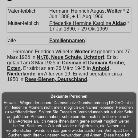
Vater-leiblich
Hermann Heinrich August
Wolter
* 2
Jun 1888, + 11 Aug 1966
Mutter-leiblich
Friederike Hermine Karoline
Aldag
*
17 Jul 1890, + 29 Okt 1969
alle
Familiennamen
Hermann Friedrich Wilhelm
Wolter
ist geboren am 27
März 1925 in
Nr.78, Neue Schule, Uchtdorf
. Er ist
getauft am 3 Mai 1925 in
Cosmae et Damiani Kirche,
Exten
. Er stirbt an am 26 März 1945 in
Anhold,
Niederlande
, im Alter von 19. Er wird begraben circa
1950 in
Rees-Bienen, Deutschland
.
Bekannte Personen
Hinweis: Wegen der neuern Datenschutz-Grundverordnung DSGVO ist es
mir leider im Moment nicht mehr möglich die Namen lebender Personen
zu veröffentlichen. Sollten Sie Fragen zu Verbindungen mit auf der Seite
aufgeführten Personen haben, schreiben Sie mich bitte über meine E-
Mail-Adresse an. Ich werde Ihnen dann gerne soweit möglich weiter
helfen. Sollte es in Zukunft wieder möglich sein, die Namen zu
veröffentlichen, werde ich das gerne wieder ausführen. Viel Spaß beim
Suchen nach Ihren - unseren Verwandten und Ahnen. Diese habe ich