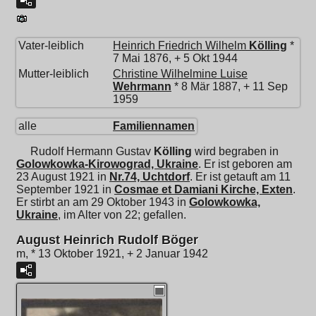
Vater-leiblich
Heinrich Friedrich Wilhelm
Kölling
*
7 Mai 1876, + 5 Okt 1944
Mutter-leiblich
Christine Wilhelmine Luise
Wehrmann
* 8 Mär 1887, + 11 Sep
1959
alle
Familiennamen
Rudolf Hermann Gustav
Kölling
wird begraben in
Golowkowka-Kirowograd, Ukraine
. Er ist geboren am
23 August 1921 in
Nr.74, Uchtdorf
. Er ist getauft am 11
September 1921 in
Cosmae et Damiani Kirche, Exten
.
Er stirbt an am 29 Oktober 1943 in
Golowkowka,
Ukraine
, im Alter von 22; gefallen.
August Heinrich Rudolf Böger
m, * 13 Oktober 1921, + 2 Januar 1942