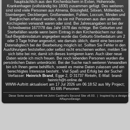
hauptsächlich aus den Kirchenbüchern in Exten, Hohenrode,
Krankenhagen (vollständig bis 1830) zusammen gefügt. Des weiteren
sind sind viele Personen aus Almena, Bösingfeld, Silixen, Möllenbeck,
Steinbergen, Deckbergen, Großenwieden, Fuhlen, Loccum, Minden und
Bergkirchen erfasst worden, da sie mit Personen aus den anderen
Kirchspielen verwandt waren oder sind. Bei Jahresangaben ist bei der
Schreibweise 1677/78 das Jahr 1678 das richtige. Bei Geburten und
Sterbefällen wurde wenn beim Eintrag in den Kirchenbüchern nur das
Tauf-Begräbnisdatum angegeben wurde das Geburts-Sterbedatum um 2
oder 3 Tage früher angesetzt, wie damals üblich, damit eine besserer
Datenabgleich bei der Bearbeitung möglich ist. Sollten Sie Fehler in den
Ausführungen feststellen,oder selbst nicht erscheinen wollen, melden Sie
sich bitte bei mir, damit ich dieses korrigieren kann. Auch über neue
Daten würde ich mich freuen. Bei noch lebenden Personen wurden die
persönlichen Daten unterdrückt. Bei der Suche nach weiteren Verwandten
bin ich Ihnen gerne behilflich, soweit es meine Daten zulassen und ein
berechtigtes Interesse besteht.. Viel Spaß und Erfolg bei der Suche!
Verfasser:
Heinrich Brand
, Egge 2, D 31737 Rinteln, E-Mail: brand-
heinrich@t-online.de
WWW-Auftritt aktualisiert am 17 Jul 2026 um 06:18:52 aus My Project;
83.695 Personen
Diese Seite wurde erstellt mit
John Cardinal's
Second Site
v8.03. | Inspired by a design b
ARaynorDesign