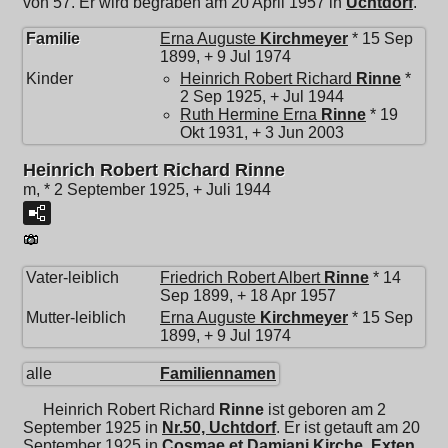
von 57. Er wird begraben am 20 April 1957 in
Uchtdorf
.
Familie
Erna Auguste
Kirchmeyer
* 15 Sep
1899, + 9 Jul 1974
Kinder
Heinrich Robert Richard
Rinne
*
2 Sep 1925, + Jul 1944
Ruth Hermine Erna
Rinne
* 19
Okt 1931, + 3 Jun 2003
Heinrich Robert Richard Rinne
m, * 2 September 1925, + Juli 1944
Vater-leiblich
Friedrich Robert Albert
Rinne
* 14
Sep 1899, + 18 Apr 1957
Mutter-leiblich
Erna Auguste
Kirchmeyer
* 15 Sep
1899, + 9 Jul 1974
alle
Familiennamen
Heinrich Robert Richard
Rinne
ist geboren am 2
September 1925 in
Nr.50, Uchtdorf
. Er ist getauft am 20
September 1925 in
Cosmae et Damiani Kirche, Exten
.