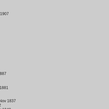
 1907
1887
 1881
 Nov 1837
2