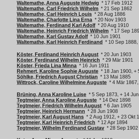
Waltemathe, Anna Auguste Hedwig
* 17 Feb 1912
Waltemathe, Carl Friedrich Wilhelm
* 21 Sep 1862
Waltemathe, Carl Heinrich Louis
* 28 Aug 1886
Waltemathe, Charlotte Lina Erna
* 20 Nov 1903
Waltemathe, Ferdinand Karl Adolf
* 20 Aug 1910
Waltemathe, Heinrich Friedrich Wilhelm
* 17 Sep 18
Waltemathe, Karl Gustav Adolf
* 10 Jun 1901
Waltemathe, Karl Heinrich Ferdinand
* 10 Sep 1888, 
Köster, Ferdinand Heinrich August
* 20 Jun 1903
Köster, Ferdinand Wilhelm Heinrich
* 29 Mär 1901
Köster, Frieda Lina Minna
* 16 Jun 1911
Rehmert, Karoline Sophie Auguste
* 18 Jan 1900, + 
Söhlke, Friedrich August Christian
* 13 Mai 1885
Wittrock, Caroline Wilhelmine Auguste
* 4 Mär 1867,
Brüning, Anna Karoline Luise
* 5 Sep 1873, + 14 Ju
Tegtmeier, Anna Karoline Auguste
* 14 Dez 1898
Tegtmeier, Friedrich Wilhelm August
* 6 Jan 1905
Tegtmeier, Heinrich Hermann
* 28 Jun 1908
Tegtmeier, Karl August Hans
* 2 Aug 1912, + 23 Okt 
Tegtmeier, Karl Heinrich Friedrich
* 12 Apr 1894
Tegtmeier, Wilhelm Ferdinand Gustav
* 28 Sep 1902