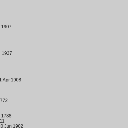
i 1907
l 1937
1 Apr 1908
1772
r 1788
11
20 Jun 1902