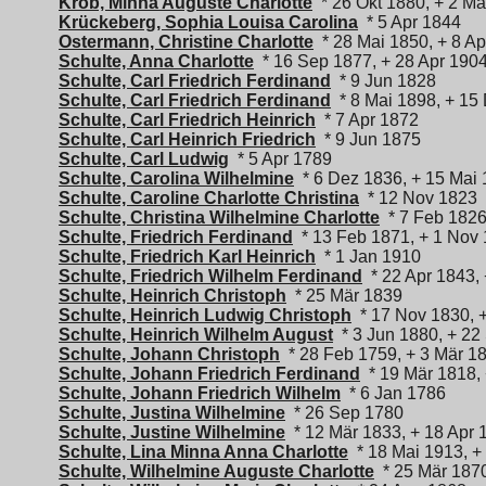
Krob, Minna Auguste Charlotte
* 26 Okt 1880, + 2 Mä
Krückeberg, Sophia Louisa Carolina
* 5 Apr 1844
Ostermann, Christine Charlotte
* 28 Mai 1850, + 8 Ap
Schulte, Anna Charlotte
* 16 Sep 1877, + 28 Apr 190
Schulte, Carl Friedrich Ferdinand
* 9 Jun 1828
Schulte, Carl Friedrich Ferdinand
* 8 Mai 1898, + 15
Schulte, Carl Friedrich Heinrich
* 7 Apr 1872
Schulte, Carl Heinrich Friedrich
* 9 Jun 1875
Schulte, Carl Ludwig
* 5 Apr 1789
Schulte, Carolina Wilhelmine
* 6 Dez 1836, + 15 Mai
Schulte, Caroline Charlotte Christina
* 12 Nov 1823
Schulte, Christina Wilhelmine Charlotte
* 7 Feb 182
Schulte, Friedrich Ferdinand
* 13 Feb 1871, + 1 Nov
Schulte, Friedrich Karl Heinrich
* 1 Jan 1910
Schulte, Friedrich Wilhelm Ferdinand
* 22 Apr 1843,
Schulte, Heinrich Christoph
* 25 Mär 1839
Schulte, Heinrich Ludwig Christoph
* 17 Nov 1830, 
Schulte, Heinrich Wilhelm August
* 3 Jun 1880, + 22
Schulte, Johann Christoph
* 28 Feb 1759, + 3 Mär 1
Schulte, Johann Friedrich Ferdinand
* 19 Mär 1818,
Schulte, Johann Friedrich Wilhelm
* 6 Jan 1786
Schulte, Justina Wilhelmine
* 26 Sep 1780
Schulte, Justine Wilhelmine
* 12 Mär 1833, + 18 Apr 
Schulte, Lina Minna Anna Charlotte
* 18 Mai 1913, +
Schulte, Wilhelmine Auguste Charlotte
* 25 Mär 187