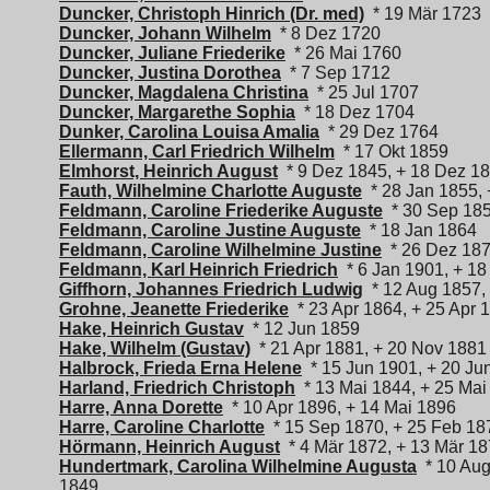
Duncker, Christoph Hinrich (Dr. med)
* 19 Mär 1723
Duncker, Johann Wilhelm
* 8 Dez 1720
Duncker, Juliane Friederike
* 26 Mai 1760
Duncker, Justina Dorothea
* 7 Sep 1712
Duncker, Magdalena Christina
* 25 Jul 1707
Duncker, Margarethe Sophia
* 18 Dez 1704
Dunker, Carolina Louisa Amalia
* 29 Dez 1764
Ellermann, Carl Friedrich Wilhelm
* 17 Okt 1859
Elmhorst, Heinrich August
* 9 Dez 1845, + 18 Dez 1
Fauth, Wilhelmine Charlotte Auguste
* 28 Jan 1855, 
Feldmann, Caroline Friederike Auguste
* 30 Sep 185
Feldmann, Caroline Justine Auguste
* 18 Jan 1864
Feldmann, Caroline Wilhelmine Justine
* 26 Dez 187
Feldmann, Karl Heinrich Friedrich
* 6 Jan 1901, + 18
Giffhorn, Johannes Friedrich Ludwig
* 12 Aug 1857,
Grohne, Jeanette Friederike
* 23 Apr 1864, + 25 Apr 
Hake, Heinrich Gustav
* 12 Jun 1859
Hake, Wilhelm (Gustav)
* 21 Apr 1881, + 20 Nov 1881
Halbrock, Frieda Erna Helene
* 15 Jun 1901, + 20 Ju
Harland, Friedrich Christoph
* 13 Mai 1844, + 25 Mai
Harre, Anna Dorette
* 10 Apr 1896, + 14 Mai 1896
Harre, Caroline Charlotte
* 15 Sep 1870, + 25 Feb 18
Hörmann, Heinrich August
* 4 Mär 1872, + 13 Mär 1
Hundertmark, Carolina Wilhelmine Augusta
* 10 Aug
1849