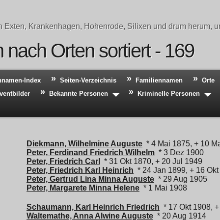
n Exten, Krankenhagen, Hohenrode, Silixen und drum herum, un
nach Orten sortiert - 169
hnamen-Index
Seiten-Verzeichnis
Familiennamen
Orte
ventbilder
Bekannte Personen
Kriminelle Personen
Diekmann, Wilhelmine Auguste
* 4 Mai 1875, + 10 M
Peter, Ferdinand Friedrich Wilhelm
* 3 Dez 1900
Peter, Friedrich Carl
* 31 Okt 1870, + 20 Jul 1949
Peter, Friedrich Karl Heinrich
* 24 Jan 1899, + 16 Okt
Peter, Gertrud Lina Minna Auguste
* 29 Aug 1905
Peter, Margarete Minna Helene
* 1 Mai 1908
Schaumann, Karl Heinrich Friedrich
* 17 Okt 1908, +
Waltemathe, Anna Alwine Auguste
* 20 Aug 1914