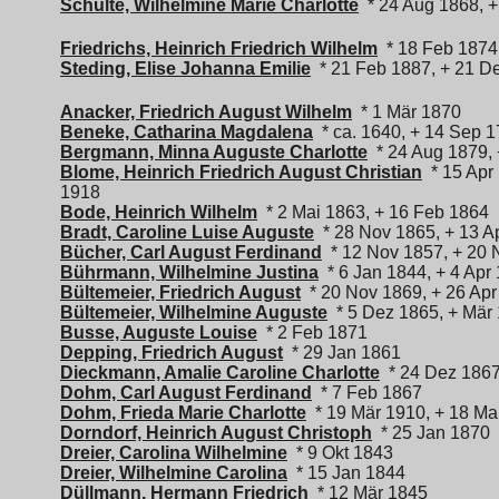
Schulte, Wilhelmine Marie Charlotte
* 24 Aug 1868, +
Friedrichs, Heinrich Friedrich Wilhelm
* 18 Feb 1874
Steding, Elise Johanna Emilie
* 21 Feb 1887, + 21 D
Anacker, Friedrich August Wilhelm
* 1 Mär 1870
Beneke, Catharina Magdalena
* ca. 1640, + 14 Sep 
Bergmann, Minna Auguste Charlotte
* 24 Aug 1879, 
Blome, Heinrich Friedrich August Christian
* 15 Apr 
1918
Bode, Heinrich Wilhelm
* 2 Mai 1863, + 16 Feb 1864
Bradt, Caroline Luise Auguste
* 28 Nov 1865, + 13 A
Bücher, Carl August Ferdinand
* 12 Nov 1857, + 20 
Bührmann, Wilhelmine Justina
* 6 Jan 1844, + 4 Apr
Bültemeier, Friedrich August
* 20 Nov 1869, + 26 Apr
Bültemeier, Wilhelmine Auguste
* 5 Dez 1865, + Mär
Busse, Auguste Louise
* 2 Feb 1871
Depping, Friedrich August
* 29 Jan 1861
Dieckmann, Amalie Caroline Charlotte
* 24 Dez 1867
Dohm, Carl August Ferdinand
* 7 Feb 1867
Dohm, Frieda Marie Charlotte
* 19 Mär 1910, + 18 Ma
Dorndorf, Heinrich August Christoph
* 25 Jan 1870
Dreier, Carolina Wilhelmine
* 9 Okt 1843
Dreier, Wilhelmine Carolina
* 15 Jan 1844
Düllmann, Hermann Friedrich
* 12 Mär 1845