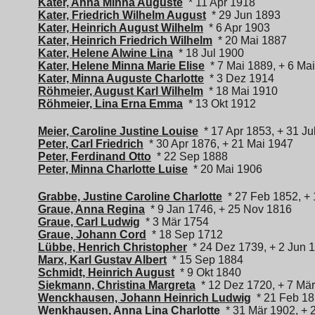
Kater, Anna Minna Auguste
* 11 Apr 1918
Kater, Friedrich Wilhelm August
* 29 Jun 1893
Kater, Heinrich August Wilhelm
* 6 Apr 1903
Kater, Heinrich Friedrich Wilhelm
* 20 Mai 1887
Kater, Helene Alwine Lina
* 18 Jul 1900
Kater, Helene Minna Marie Elise
* 7 Mai 1889, + 6 Ma
Kater, Minna Auguste Charlotte
* 3 Dez 1914
Röhmeier, August Karl Wilhelm
* 18 Mai 1910
Röhmeier, Lina Erna Emma
* 13 Okt 1912
Meier, Caroline Justine Louise
* 17 Apr 1853, + 31 Ju
Peter, Carl Friedrich
* 30 Apr 1876, + 21 Mai 1947
Peter, Ferdinand Otto
* 22 Sep 1888
Peter, Minna Charlotte Luise
* 20 Mai 1906
Grabbe, Justine Caroline Charlotte
* 27 Feb 1852, + 
Graue, Anna Regina
* 9 Jan 1746, + 25 Nov 1816
Graue, Carl Ludwig
* 3 Mär 1754
Graue, Johann Cord
* 18 Sep 1712
Lübbe, Henrich Christopher
* 24 Dez 1739, + 2 Jun 
Marx, Karl Gustav Albert
* 15 Sep 1884
Schmidt, Heinrich August
* 9 Okt 1840
Siekmann, Christina Margreta
* 12 Dez 1720, + 7 Mä
Wenckhausen, Johann Heinrich Ludwig
* 21 Feb 18
Wenkhausen, Anna Lina Charlotte
* 31 Mär 1902, + 