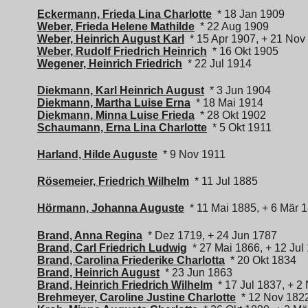
Eckermann, Frieda Lina Charlotte
* 18 Jan 1909
Weber, Frieda Helene Mathilde
* 22 Aug 1909
Weber, Heinrich August Karl
* 15 Apr 1907, + 21 Nov
Weber, Rudolf Friedrich Heinrich
* 16 Okt 1905
Wegener, Heinrich Friedrich
* 22 Jul 1914
Diekmann, Karl Heinrich August
* 3 Jun 1904
Diekmann, Martha Luise Erna
* 18 Mai 1914
Diekmann, Minna Luise Frieda
* 28 Okt 1902
Schaumann, Erna Lina Charlotte
* 5 Okt 1911
Harland, Hilde Auguste
* 9 Nov 1911
Rösemeier, Friedrich Wilhelm
* 11 Jul 1885
Hörmann, Johanna Auguste
* 11 Mai 1885, + 6 Mär 
Brand, Anna Regina
* Dez 1719, + 24 Jun 1787
Brand, Carl Friedrich Ludwig
* 27 Mai 1866, + 12 Jul
Brand, Carolina Friederike Charlotta
* 20 Okt 1834
Brand, Heinrich August
* 23 Jun 1863
Brand, Heinrich Friedrich Wilhelm
* 17 Jul 1837, + 2
Brehmeyer, Caroline Justine Charlotte
* 12 Nov 182