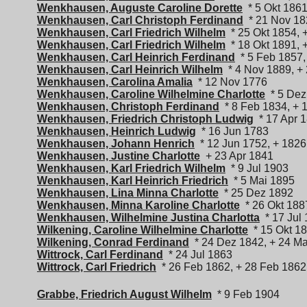
Wenkhausen, Auguste Caroline Dorette
* 5 Okt 1861
Wenkhausen, Carl Christoph Ferdinand
* 21 Nov 18
Wenkhausen, Carl Friedrich Wilhelm
* 25 Okt 1854, 
Wenkhausen, Carl Friedrich Wilhelm
* 18 Okt 1891, 
Wenkhausen, Carl Heinrich Ferdinand
* 5 Feb 1857,
Wenkhausen, Carl Heinrich Wilhelm
* 4 Nov 1889, + 
Wenkhausen, Carolina Amalia
* 12 Nov 1776
Wenkhausen, Caroline Wilhelmine Charlotte
* 5 Dez
Wenkhausen, Christoph Ferdinand
* 8 Feb 1834, + 
Wenkhausen, Friedrich Christoph Ludwig
* 17 Apr 
Wenkhausen, Heinrich Ludwig
* 16 Jun 1783
Wenkhausen, Johann Henrich
* 12 Jun 1752, + 1826
Wenkhausen, Justine Charlotte
+ 23 Apr 1841
Wenkhausen, Karl Friedrich Wilhelm
* 9 Jul 1903
Wenkhausen, Karl Heinrich Friedrich
* 5 Mai 1895
Wenkhausen, Lina Minna Charlotte
* 25 Dez 1892
Wenkhausen, Minna Karoline Charlotte
* 26 Okt 188
Wenkhausen, Wilhelmine Justina Charlotta
* 17 Jul
Wilkening, Caroline Wilhelmine Charlotte
* 15 Okt 1
Wilkening, Conrad Ferdinand
* 24 Dez 1842, + 24 Ma
Wittrock, Carl Ferdinand
* 24 Jul 1863
Wittrock, Carl Friedrich
* 26 Feb 1862, + 28 Feb 1862
Grabbe, Friedrich August Wilhelm
* 9 Feb 1904