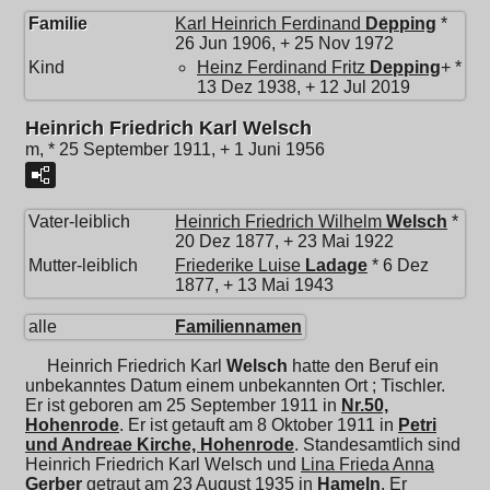
Familie
Karl Heinrich Ferdinand
Depping
*
26 Jun 1906, + 25 Nov 1972
Kind
Heinz Ferdinand Fritz
Depping
+ *
13 Dez 1938, + 12 Jul 2019
Heinrich Friedrich Karl Welsch
m, * 25 September 1911, + 1 Juni 1956
Vater-leiblich
Heinrich Friedrich Wilhelm
Welsch
*
20 Dez 1877, + 23 Mai 1922
Mutter-leiblich
Friederike Luise
Ladage
* 6 Dez
1877, + 13 Mai 1943
alle
Familiennamen
Heinrich Friedrich Karl
Welsch
hatte den Beruf ein
unbekanntes Datum einem unbekannten Ort ; Tischler.
Er ist geboren am 25 September 1911 in
Nr.50,
Hohenrode
. Er ist getauft am 8 Oktober 1911 in
Petri
und Andreae Kirche, Hohenrode
. Standesamtlich sind
Heinrich Friedrich Karl Welsch und
Lina Frieda Anna
Gerber
getraut am 23 August 1935 in
Hameln
. Er