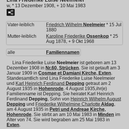
Lina Friederike Luise Neelmeier
w, * 13 Dezember 1908, + 10 Mai 1983
Vater-leiblich
Friedrich Wilhelm
Neelmeier
* 15 Jul
1880
Mutter-leiblich
Karoline Friederike
Ossenkop
* 25
Aug 1878, + 9 Okt 1968
alle
Familiennamen
Lina Friederike Luise
Neelmeier
ist geboren am 13
Dezember 1908 in
Nr.60, Strücken
. Sie ist getauft am 3
Januar 1909 in
Cosmae et Damiani Kirche, Exten
.
Standesamtlich sind Lina Friederike Luise Neelmeier
und
Karl Heinrich Ferdinand
Depping
getraut am 2
August 1935 in
Hohenrode
. 4 August 1935,ihr(e)
Familienname ist Depping. Sie heiratet
Karl Heinrich
Ferdinand
Depping
, Sohn von
Heinrich Wilhelm August
Depping
und
Friederike Wilhelmine Charlotte
Aldag
,
am 4 August 1935 in
Petri und Andreae Kirche,
Hohenrode
. Sie stirbt an am 10 Mai 1983 in
Minden
im
Alter von 74. Sie wird begraben am 25 Mai 1983 in
Exten
.