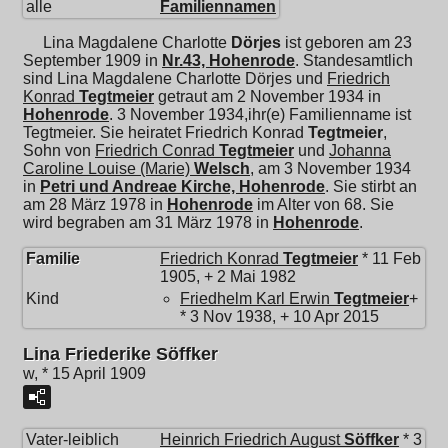
alle
Familiennamen
Lina Magdalene Charlotte
Dörjes
ist geboren am 23
September 1909 in
Nr.43, Hohenrode
. Standesamtlich
sind Lina Magdalene Charlotte Dörjes und
Friedrich
Konrad
Tegtmeier
getraut am 2 November 1934 in
Hohenrode
. 3 November 1934,ihr(e) Familienname ist
Tegtmeier. Sie heiratet
Friedrich Konrad
Tegtmeier
,
Sohn von
Friedrich Conrad
Tegtmeier
und
Johanna
Caroline Louise (Marie)
Welsch
, am 3 November 1934
in
Petri und Andreae Kirche, Hohenrode
. Sie stirbt an
am 28 März 1978 in
Hohenrode
im Alter von 68. Sie
wird begraben am 31 März 1978 in
Hohenrode
.
Familie
Friedrich Konrad
Tegtmeier
* 11 Feb
1905, + 2 Mai 1982
Kind
Friedhelm Karl Erwin
Tegtmeier
+
* 3 Nov 1938, + 10 Apr 2015
Lina Friederike Söffker
w, * 15 April 1909
Vater-leiblich
Heinrich Friedrich August
Söffker
* 3