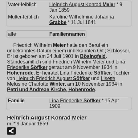
Vater-leiblich
Heinrich August Konrad
Meier
* 9
Jan 1859
Mutter-leiblich
Karoline Wilhelmine Johanna
Grabbe
* 11 Jul 1841
alle
Familiennamen
Friedrich Wilhelm
Meier
hatte den Beruf ein
unbekanntes Datum einem unbekannten Ort ; Schlosser.
Er ist geboren am 24 Juli 1901 in
Bösingfeld
.
Standesamtlich sind Friedrich Wilhelm Meier und
Lina
Friederike
Söffker
getraut am 9 November 1934 in
Hohenrode
. Er heiratet
Lina Friederike
Söffker
, Tochter
von
Heinrich Friedrich August
Söffker
und
Lisette
Melusine Charlotte
Winter
, am 10 November 1934 in
Petri und Andreae Kirche, Hohenrode
.
Familie
Lina Friederike
Söffker
* 15 Apr
1909
Heinrich August Konrad Meier
m, * 9 Januar 1859