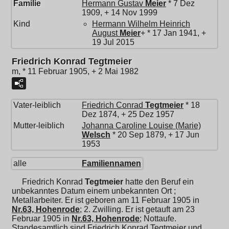
Familie
Hermann Gustav
Meier
* 7 Dez
1909, + 14 Nov 1999
Kind
Hermann Wilhelm Heinrich
August
Meier
+ * 17 Jan 1941, +
19 Jul 2015
Friedrich Konrad Tegtmeier
m, * 11 Februar 1905, + 2 Mai 1982
Vater-leiblich
Friedrich Conrad
Tegtmeier
* 18
Dez 1874, + 25 Dez 1957
Mutter-leiblich
Johanna Caroline Louise (Marie)
Welsch
* 20 Sep 1879, + 17 Jun
1953
alle
Familiennamen
Friedrich Konrad
Tegtmeier
hatte den Beruf ein
unbekanntes Datum einem unbekannten Ort ;
Metallarbeiter. Er ist geboren am 11 Februar 1905 in
Nr.63, Hohenrode
; 2. Zwilling. Er ist getauft am 23
Februar 1905 in
Nr.63, Hohenrode
; Nottaufe.
Standesamtlich sind Friedrich Konrad Tegtmeier und