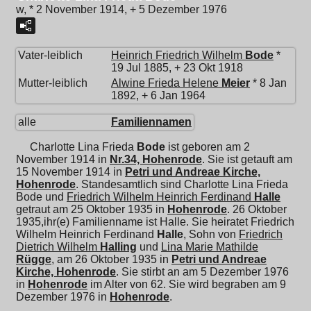
w, * 2 November 1914, + 5 Dezember 1976
Vater-leiblich
Heinrich Friedrich Wilhelm
Bode
*
19 Jul 1885, + 23 Okt 1918
Mutter-leiblich
Alwine Frieda Helene
Meier
* 8 Jan
1892, + 6 Jan 1964
alle
Familiennamen
Charlotte Lina Frieda
Bode
ist geboren am 2
November 1914 in
Nr.34, Hohenrode
. Sie ist getauft am
15 November 1914 in
Petri und Andreae Kirche,
Hohenrode
. Standesamtlich sind Charlotte Lina Frieda
Bode und
Friedrich Wilhelm Heinrich Ferdinand
Halle
getraut am 25 Oktober 1935 in
Hohenrode
. 26 Oktober
1935,ihr(e) Familienname ist Halle. Sie heiratet
Friedrich
Wilhelm Heinrich Ferdinand
Halle
, Sohn von
Friedrich
Dietrich Wilhelm
Halling
und
Lina Marie Mathilde
Rügge
, am 26 Oktober 1935 in
Petri und Andreae
Kirche, Hohenrode
. Sie stirbt an am 5 Dezember 1976
in
Hohenrode
im Alter von 62. Sie wird begraben am 9
Dezember 1976 in
Hohenrode
.