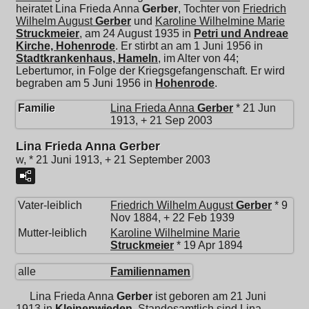
heiratet
Lina Frieda Anna
Gerber
, Tochter von
Friedrich
Wilhelm August
Gerber
und
Karoline Wilhelmine Marie
Struckmeier
, am 24 August 1935 in
Petri und Andreae
Kirche, Hohenrode
. Er stirbt an am 1 Juni 1956 in
Stadtkrankenhaus, Hameln
, im Alter von 44;
Lebertumor, in Folge der Kriegsgefangenschaft. Er wird
begraben am 5 Juni 1956 in
Hohenrode
.
Familie
Lina Frieda Anna
Gerber
* 21 Jun
1913, + 21 Sep 2003
Lina Frieda Anna Gerber
w, * 21 Juni 1913, + 21 September 2003
Vater-leiblich
Friedrich Wilhelm August
Gerber
* 9
Nov 1884, + 22 Feb 1939
Mutter-leiblich
Karoline Wilhelmine Marie
Struckmeier
* 19 Apr 1894
alle
Familiennamen
Lina Frieda Anna
Gerber
ist geboren am 21 Juni
1913 in
Kleinenwieden
. Standesamtlich sind Lina