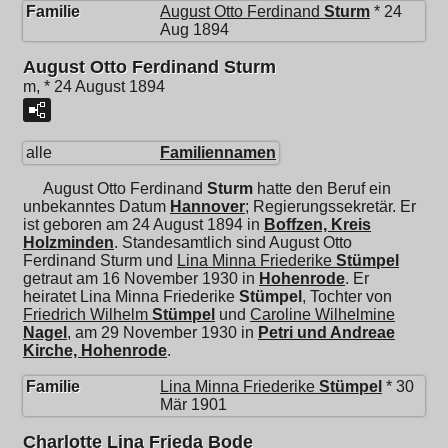
Familie
August Otto Ferdinand
Sturm
* 24
Aug 1894
August Otto Ferdinand Sturm
m, * 24 August 1894
alle
Familiennamen
August Otto Ferdinand
Sturm
hatte den Beruf ein
unbekanntes Datum
Hannover
; Regierungssekretär. Er
ist geboren am 24 August 1894 in
Boffzen, Kreis
Holzminden
. Standesamtlich sind August Otto
Ferdinand Sturm und
Lina Minna Friederike
Stümpel
getraut am 16 November 1930 in
Hohenrode
. Er
heiratet
Lina Minna Friederike
Stümpel
, Tochter von
Friedrich Wilhelm
Stümpel
und
Caroline Wilhelmine
Nagel
, am 29 November 1930 in
Petri und Andreae
Kirche, Hohenrode
.
Familie
Lina Minna Friederike
Stümpel
* 30
Mär 1901
Charlotte Lina Frieda Bode