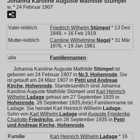
Johanna Karoline Auguste Mathilde Stümpel
w, * 24 Februar 1907
Vater-leiblich
Friedrich Wilhelm
Stümpel
* 13 Dez
1848, + 16 Feb 1919
Mutter-leiblich
Caroline Wilhelmine
Nagel
* 31 Mär
1876, + 19 Jan 1961
alle
Familiennamen
Johanna Karoline Auguste Mathilde
Stümpel
ist
geboren am 24 Februar 1907 in
Nr.3, Hohenrode
. Sie
ist getauft am 24 März 1907 in
Petri und Andreae
Kirche, Hohenrode
. Standesamtlich sind Johanna
Karoline Auguste Mathilde Stümpel und
Karl Heinrich
Wilhelm
Ladage
getraut am 27 September 1935 in
Hohenrode
. 28 September 1935,ihr(e) Familienname ist
Ladage. Sie heiratet
Karl Heinrich Wilhelm
Ladage
,
Sohn von
Karl Wilhelm
Ladage
und
Auguste Friederike
Charlotte
Friedrichs
, am 28 September 1935 in
Petri
und Andreae Kirche, Hohenrode
.
Familie
Karl Heinrich Wilhelm
Ladage
* 16