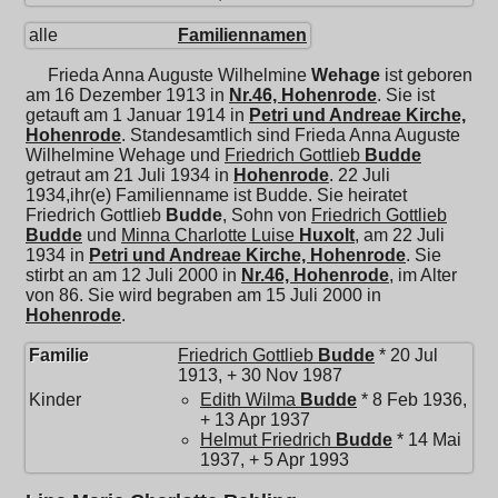
alle
Familiennamen
Frieda Anna Auguste Wilhelmine
Wehage
ist geboren
am 16 Dezember 1913 in
Nr.46, Hohenrode
. Sie ist
getauft am 1 Januar 1914 in
Petri und Andreae Kirche,
Hohenrode
. Standesamtlich sind Frieda Anna Auguste
Wilhelmine Wehage und
Friedrich Gottlieb
Budde
getraut am 21 Juli 1934 in
Hohenrode
. 22 Juli
1934,ihr(e) Familienname ist Budde. Sie heiratet
Friedrich Gottlieb
Budde
, Sohn von
Friedrich Gottlieb
Budde
und
Minna Charlotte Luise
Huxolt
, am 22 Juli
1934 in
Petri und Andreae Kirche, Hohenrode
. Sie
stirbt an am 12 Juli 2000 in
Nr.46, Hohenrode
, im Alter
von 86. Sie wird begraben am 15 Juli 2000 in
Hohenrode
.
Familie
Friedrich Gottlieb
Budde
* 20 Jul
1913, + 30 Nov 1987
Kinder
Edith Wilma
Budde
* 8 Feb 1936,
+ 13 Apr 1937
Helmut Friedrich
Budde
* 14 Mai
1937, + 5 Apr 1993