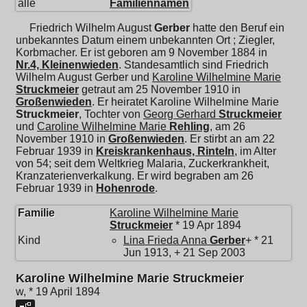
alle
Familiennamen
Friedrich Wilhelm August
Gerber
hatte den Beruf ein
unbekanntes Datum einem unbekannten Ort ; Ziegler,
Korbmacher. Er ist geboren am 9 November 1884 in
Nr.4, Kleinenwieden
. Standesamtlich sind Friedrich
Wilhelm August Gerber und
Karoline Wilhelmine Marie
Struckmeier
getraut am 25 November 1910 in
Großenwieden
. Er heiratet
Karoline Wilhelmine Marie
Struckmeier
, Tochter von
Georg Gerhard
Struckmeier
und
Caroline Wilhelmine Marie
Rehling
, am 26
November 1910 in
Großenwieden
. Er stirbt an am 22
Februar 1939 in
Kreiskrankenhaus, Rinteln
, im Alter
von 54; seit dem Weltkrieg Malaria, Zuckerkrankheit,
Kranzaterienverkalkung. Er wird begraben am 26
Februar 1939 in
Hohenrode
.
Familie
Karoline Wilhelmine Marie
Struckmeier
* 19 Apr 1894
Kind
Lina Frieda Anna
Gerber
+ * 21
Jun 1913, + 21 Sep 2003
Karoline Wilhelmine Marie Struckmeier
w, * 19 April 1894