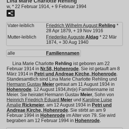
Lina Marie Charlotte Rehling
w, * 22 Februar 1914, + 9 Februar 1994
Vater-leiblich
Friedrich Wilhelm August
Rehling
*
28 Apr 1879, + 19 Nov 1916
Mutter-leiblich
Friederike Auguste
Aldag
* 22 Mär
1874, + 30 Aug 1940
alle
Familiennamen
Lina Marie Charlotte
Rehling
ist geboren am 22
Februar 1914 in
Nr.58, Hohenrode
. Sie ist getauft am 8
März 1914 in
Petri und Andreae Kirche, Hohenrode
.
Standesamtlich sind Lina Marie Charlotte Rehling und
Hermann Gustav
Meier
getraut am 11 August 1934 in
Hohenrode
. 12 August 1934,ihr(e) Familienname ist
Meier. Sie heiratet
Hermann Gustav
Meier
, Sohn von
Heinrich Friedrich Eduard
Meier
und
Karoline Luise
Amalie
Rickmeier
, am 12 August 1934 in
Petri und
Andreae Kirche, Hohenrode
. Sie stirbt an am 9
Februar 1994 in
Hohenrode
im Alter von 79. Sie wird
begraben am 12 Februar 1994 in
Hohenrode
.