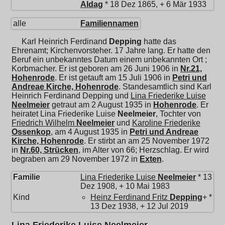
Aldag
* 18 Dez 1865, + 6 Mär 1933
alle
Familiennamen
Karl Heinrich Ferdinand
Depping
hatte das
Ehrenamt; Kirchenvorsteher. 17 Jahre lang. Er hatte den
Beruf ein unbekanntes Datum einem unbekannten Ort ;
Korbmacher. Er ist geboren am 26 Juni 1906 in
Nr.21,
Hohenrode
. Er ist getauft am 15 Juli 1906 in
Petri und
Andreae Kirche, Hohenrode
. Standesamtlich sind Karl
Heinrich Ferdinand Depping und
Lina Friederike Luise
Neelmeier
getraut am 2 August 1935 in
Hohenrode
. Er
heiratet
Lina Friederike Luise
Neelmeier
, Tochter von
Friedrich Wilhelm
Neelmeier
und
Karoline Friederike
Ossenkop
, am 4 August 1935 in
Petri und Andreae
Kirche, Hohenrode
. Er stirbt an am 25 November 1972
in
Nr.60, Strücken
, im Alter von 66; Herzschlag. Er wird
begraben am 29 November 1972 in
Exten
.
Familie
Lina Friederike Luise
Neelmeier
* 13
Dez 1908, + 10 Mai 1983
Kind
Heinz Ferdinand Fritz
Depping
+ *
13 Dez 1938, + 12 Jul 2019