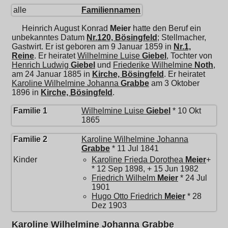
alle
Familiennamen
Heinrich August Konrad
Meier
hatte den Beruf ein
unbekanntes Datum
Nr.120, Bösingfeld
; Stellmacher,
Gastwirt. Er ist geboren am 9 Januar 1859 in
Nr.1,
Reine
. Er heiratet
Wilhelmine Luise
Giebel
, Tochter von
Henrich Ludwig
Giebel
und
Friederike Wilhelmine
Noth
,
am 24 Januar 1885 in
Kirche, Bösingfeld
. Er heiratet
Karoline Wilhelmine Johanna
Grabbe
am 3 Oktober
1896 in
Kirche, Bösingfeld
.
Familie 1
Wilhelmine Luise
Giebel
* 10 Okt
1865
Familie 2
Karoline Wilhelmine Johanna
Grabbe
* 11 Jul 1841
Kinder
Karoline Frieda Dorothea
Meier
+
* 12 Sep 1898, + 15 Jun 1982
Friedrich Wilhelm
Meier
* 24 Jul
1901
Hugo Otto Friedrich
Meier
* 28
Dez 1903
Karoline Wilhelmine Johanna Grabbe