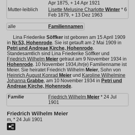
Apr 1875, + 14 Apr 1921
Mutter-leiblich
Lisette Melusine Charlotte
Winter
* 6
Feb 1879, + 13 Dez 1963
alle
Familiennamen
Lina Friederike
Söffker
ist geboren am 15 April 1909
in
Nr.53, Hohenrode
. Sie ist getauft am 2 Mai 1909 in
Petri und Andreae Kirche, Hohenrode
.
Standesamtlich sind Lina Friederike Söffker und
Friedrich Wilhelm
Meier
getraut am 9 November 1934 in
Hohenrode
. 10 November 1934,ihr(e) Familienname ist
Meier. Sie heiratet
Friedrich Wilhelm
Meier
, Sohn von
Heinrich August Konrad
Meier
und
Karoline Wilhelmine
Johanna
Grabbe
, am 10 November 1934 in
Petri und
Andreae Kirche, Hohenrode
.
Familie
Friedrich Wilhelm
Meier
* 24 Jul
1901
Friedrich Wilhelm Meier
m, * 24 Juli 1901