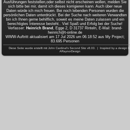
Ausführungen feststellen,oder selbst nicht erscheinen wollen, melden Sie
sich bitte bei mir, damit ich dieses korrigieren kann. Auch über neue
Daten würde ich mich freuen. Bei noch lebenden Personen wurden die
persönlichen Daten unterdrückt. Bei der Suche nach weiteren Verwandten
bin ich Ihnen gerne behilflich, soweit es meine Daten zulassen und ein
berechtigtes Interesse besteht.. Viel Spaß und Erfolg bei der Suche!
Verfasser:
Heinrich Brand
, Egge 2, D 31737 Rinteln, E-Mail: brand-
heinrich@t-online.de
WWW-Auftritt aktualisiert am 17 Jul 2026 um 06:18:52 aus My Project;
83.695 Personen
Diese Seite wurde erstellt mit
John Cardinal's
Second Site
v8.03. | Inspired by a design b
ARaynorDesign