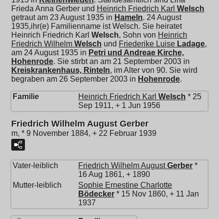
Frieda Anna Gerber und
Heinrich Friedrich Karl
Welsch
getraut am 23 August 1935 in
Hameln
. 24 August
1935,ihr(e) Familienname ist Welsch. Sie heiratet
Heinrich Friedrich Karl
Welsch
, Sohn von
Heinrich
Friedrich Wilhelm
Welsch
und
Friederike Luise
Ladage
,
am 24 August 1935 in
Petri und Andreae Kirche,
Hohenrode
. Sie stirbt an am 21 September 2003 in
Kreiskrankenhaus, Rinteln
, im Alter von 90. Sie wird
begraben am 26 September 2003 in
Hohenrode
.
Familie
Heinrich Friedrich Karl
Welsch
* 25
Sep 1911, + 1 Jun 1956
Friedrich Wilhelm August Gerber
m, * 9 November 1884, + 22 Februar 1939
Vater-leiblich
Friedrich Wilhelm August
Gerber
*
16 Aug 1861, + 1890
Mutter-leiblich
Sophie Ernestine Charlotte
Bödecker
* 15 Nov 1860, + 11 Jan
1937