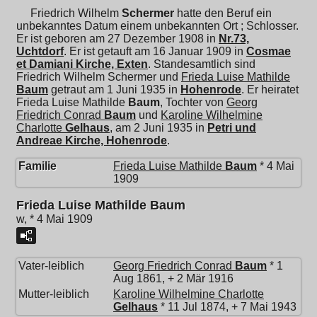
Friedrich Wilhelm
Schermer
hatte den Beruf ein
unbekanntes Datum einem unbekannten Ort ; Schlosser.
Er ist geboren am 27 Dezember 1908 in
Nr.73,
Uchtdorf
. Er ist getauft am 16 Januar 1909 in
Cosmae
et Damiani Kirche, Exten
. Standesamtlich sind
Friedrich Wilhelm Schermer und
Frieda Luise Mathilde
Baum
getraut am 1 Juni 1935 in
Hohenrode
. Er heiratet
Frieda Luise Mathilde
Baum
, Tochter von
Georg
Friedrich Conrad
Baum
und
Karoline Wilhelmine
Charlotte
Gelhaus
, am 2 Juni 1935 in
Petri und
Andreae Kirche, Hohenrode
.
Familie
Frieda Luise Mathilde
Baum
* 4 Mai
1909
Frieda Luise Mathilde Baum
w, * 4 Mai 1909
Vater-leiblich
Georg Friedrich Conrad
Baum
* 1
Aug 1861, + 2 Mär 1916
Mutter-leiblich
Karoline Wilhelmine Charlotte
Gelhaus
* 11 Jul 1874, + 7 Mai 1943