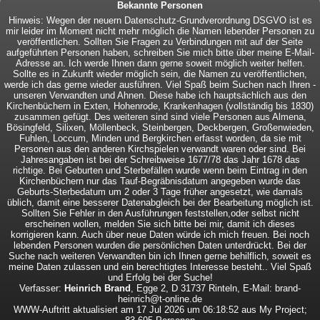
Bekannte Personen
Hinweis: Wegen der neuern Datenschutz-Grundverordnung DSGVO ist es
mir leider im Moment nicht mehr möglich die Namen lebender Personen zu
veröffentlichen. Sollten Sie Fragen zu Verbindungen mit auf der Seite
aufgeführten Personen haben, schreiben Sie mich bitte über meine E-Mail-
Adresse an. Ich werde Ihnen dann gerne soweit möglich weiter helfen.
Sollte es in Zukunft wieder möglich sein, die Namen zu veröffentlichen,
werde ich das gerne wieder ausführen. Viel Spaß beim Suchen nach Ihren -
unseren Verwandten und Ahnen. Diese habe ich hauptsächlich aus den
Kirchenbüchern in Exten, Hohenrode, Krankenhagen (vollständig bis 1830)
zusammen gefügt. Des weiteren sind sind viele Personen aus Almena,
Bösingfeld, Silixen, Möllenbeck, Steinbergen, Deckbergen, Großenwieden,
Fuhlen, Loccum, Minden und Bergkirchen erfasst worden, da sie mit
Personen aus den anderen Kirchspielen verwandt waren oder sind. Bei
Jahresangaben ist bei der Schreibweise 1677/78 das Jahr 1678 das
richtige. Bei Geburten und Sterbefällen wurde wenn beim Eintrag in den
Kirchenbüchern nur das Tauf-Begräbnisdatum angegeben wurde das
Geburts-Sterbedatum um 2 oder 3 Tage früher angesetzt, wie damals
üblich, damit eine besserer Datenabgleich bei der Bearbeitung möglich ist.
Sollten Sie Fehler in den Ausführungen feststellen,oder selbst nicht
erscheinen wollen, melden Sie sich bitte bei mir, damit ich dieses
korrigieren kann. Auch über neue Daten würde ich mich freuen. Bei noch
lebenden Personen wurden die persönlichen Daten unterdrückt. Bei der
Suche nach weiteren Verwandten bin ich Ihnen gerne behilflich, soweit es
meine Daten zulassen und ein berechtigtes Interesse besteht.. Viel Spaß
und Erfolg bei der Suche!
Verfasser:
Heinrich Brand
, Egge 2, D 31737 Rinteln, E-Mail: brand-
heinrich@t-online.de
WWW-Auftritt aktualisiert am 17 Jul 2026 um 06:18:52 aus My Project;