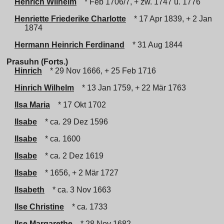
Henrich Wilhelm
* Feb 1706/7, + zw. 1747 u. 1776
Henriette Friederike Charlotte
* 17 Apr 1839, + 2 Jan
1874
Hermann Heinrich Ferdinand
* 31 Aug 1844
Prasuhn (Forts.)
Hinrich
* 29 Nov 1666, + 25 Feb 1716
Hinrich Wilhelm
* 13 Jan 1759, + 22 Mär 1763
Ilsa Maria
* 17 Okt 1702
Ilsabe
* ca. 29 Dez 1596
Ilsabe
* ca. 1600
Ilsabe
* ca. 2 Dez 1619
Ilsabe
* 1656, + 2 Mär 1727
Ilsabeth
* ca. 3 Nov 1663
Ilse Christine
* ca. 1733
Ilse Margarethe
* 28 Nov 1682