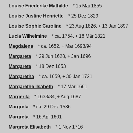
Louise Friederike Mathilde
* 15 Mai 1855
Louise Justine Henriette
* 25 Dez 1829
Louise Sophie Caroline
* 23 Aug 1826, + 13 Jan 1897
Lucia Wilhelmine
* ca. 1754, + 18 Mär 1821
Magdalena
* ca. 1652, + Mär 1693/94
Margareta
* 29 Jun 1628, + Jan 1696
Margarete
* 18 Dez 1653
Margaretha
* ca. 1659, + 30 Jan 1721
Margarethe Ilsabeth
* 17 Mär 1661
Margerita
* 1633/34, + Aug 1687
Margreta
* ca. 29 Dez 1586
Margreta
* 16 Apr 1601
Margreta Elisabeth
* 1 Nov 1716