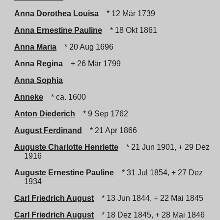
Anna Dorothea Louisa
* 12 Mär 1739
Anna Ernestine Pauline
* 18 Okt 1861
Anna Maria
* 20 Aug 1696
Anna Regina
+ 26 Mär 1799
Anna Sophia
Anneke
* ca. 1600
Anton Diederich
* 9 Sep 1762
August Ferdinand
* 21 Apr 1866
Auguste Charlotte Henriette
* 21 Jun 1901, + 29 Dez
1916
Auguste Ernestine Pauline
* 31 Jul 1854, + 27 Dez
1934
Carl Friedrich August
* 13 Jun 1844, + 22 Mai 1845
Carl Friedrich August
* 18 Dez 1845, + 28 Mai 1846