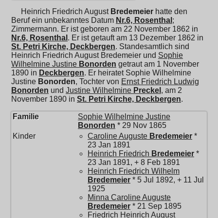
Heinrich Friedrich August
Bredemeier
hatte den
Beruf ein unbekanntes Datum
Nr.6, Rosenthal
;
Zimmermann. Er ist geboren am 22 November 1862 in
Nr.6, Rosenthal
. Er ist getauft am 13 Dezember 1862 in
St. Petri Kirche, Deckbergen
. Standesamtlich sind
Heinrich Friedrich August Bredemeier und
Sophie
Wilhelmine Justine
Bonorden
getraut am 1 November
1890 in
Deckbergen
. Er heiratet
Sophie Wilhelmine
Justine
Bonorden
, Tochter von
Ernst Friedrich Ludwig
Bonorden
und
Justine Wilhelmine
Preckel
, am 2
November 1890 in
St. Petri Kirche, Deckbergen
.
Familie
Sophie Wilhelmine Justine
Bonorden
* 29 Nov 1865
Kinder
Caroline Auguste
Bredemeier
*
23 Jan 1891
Heinrich Friedrich
Bredemeier
*
23 Jan 1891, + 8 Feb 1891
Heinrich Friedrich Wilhelm
Bredemeier
* 5 Jul 1892, + 11 Jul
1925
Minna Caroline Auguste
Bredemeier
* 21 Sep 1895
Friedrich Heinrich August