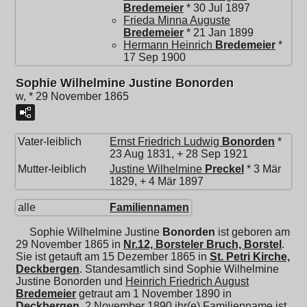
Bredemeier
* 30 Jul 1897
Frieda Minna Auguste
Bredemeier
* 21 Jan 1899
Hermann Heinrich
Bredemeier
*
17 Sep 1900
Sophie Wilhelmine Justine Bonorden
w, * 29 November 1865
Vater-leiblich
Ernst Friedrich Ludwig
Bonorden
*
23 Aug 1831, + 28 Sep 1921
Mutter-leiblich
Justine Wilhelmine
Preckel
* 3 Mär
1829, + 4 Mär 1897
alle
Familiennamen
Sophie Wilhelmine Justine
Bonorden
ist geboren am
29 November 1865 in
Nr.12, Borsteler Bruch, Borstel
.
Sie ist getauft am 15 Dezember 1865 in
St. Petri Kirche,
Deckbergen
. Standesamtlich sind Sophie Wilhelmine
Justine Bonorden und
Heinrich Friedrich August
Bredemeier
getraut am 1 November 1890 in
Deckbergen
. 2 November 1890,ihr(e) Familienname ist