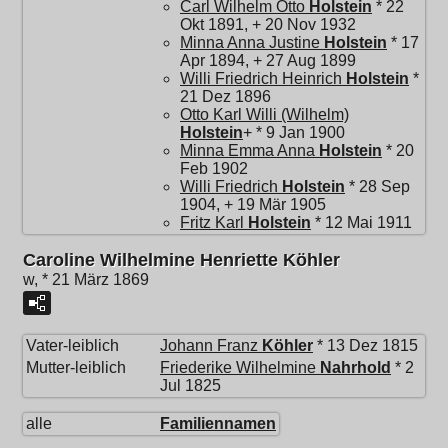
Carl Wilhelm Otto
Holstein
* 22
Okt 1891, + 20 Nov 1932
Minna Anna Justine
Holstein
* 17
Apr 1894, + 27 Aug 1899
Willi Friedrich Heinrich
Holstein
*
21 Dez 1896
Otto Karl Willi (Wilhelm)
Holstein
+ * 9 Jan 1900
Minna Emma Anna
Holstein
* 20
Feb 1902
Willi Friedrich
Holstein
* 28 Sep
1904, + 19 Mär 1905
Fritz Karl
Holstein
* 12 Mai 1911
Caroline Wilhelmine Henriette Köhler
w, * 21 März 1869
Vater-leiblich
Johann Franz
Köhler
* 13 Dez 1815
Mutter-leiblich
Friederike Wilhelmine
Nahrhold
* 2
Jul 1825
alle
Familiennamen