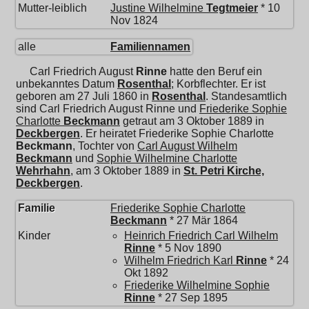
Mutter-leiblich
Justine Wilhelmine
Tegtmeier
* 10
Nov 1824
alle
Familiennamen
Carl Friedrich August
Rinne
hatte den Beruf ein
unbekanntes Datum
Rosenthal
; Korbflechter. Er ist
geboren am 27 Juli 1860 in
Rosenthal
. Standesamtlich
sind Carl Friedrich August Rinne und
Friederike Sophie
Charlotte
Beckmann
getraut am 3 Oktober 1889 in
Deckbergen
. Er heiratet
Friederike Sophie Charlotte
Beckmann
, Tochter von
Carl August Wilhelm
Beckmann
und
Sophie Wilhelmine Charlotte
Wehrhahn
, am 3 Oktober 1889 in
St. Petri Kirche,
Deckbergen
.
Familie
Friederike Sophie Charlotte
Beckmann
* 27 Mär 1864
Kinder
Heinrich Friedrich Carl Wilhelm
Rinne
* 5 Nov 1890
Wilhelm Friedrich Karl
Rinne
* 24
Okt 1892
Friederike Wilhelmine Sophie
Rinne
* 27 Sep 1895