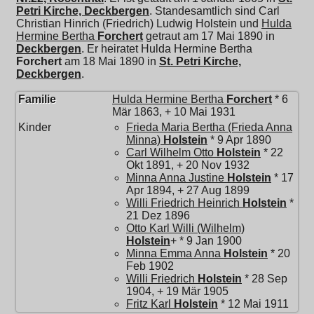
Petri Kirche, Deckbergen
. Standesamtlich sind Carl
Christian Hinrich (Friedrich) Ludwig Holstein und
Hulda
Hermine Bertha
Forchert
getraut am 17 Mai 1890 in
Deckbergen
. Er heiratet
Hulda Hermine Bertha
Forchert
am 18 Mai 1890 in
St. Petri Kirche,
Deckbergen
.
Familie
Hulda Hermine Bertha
Forchert
* 6
Mär 1863, + 10 Mai 1931
Kinder
Frieda Maria Bertha (Frieda Anna
Minna)
Holstein
* 9 Apr 1890
Carl Wilhelm Otto
Holstein
* 22
Okt 1891, + 20 Nov 1932
Minna Anna Justine
Holstein
* 17
Apr 1894, + 27 Aug 1899
Willi Friedrich Heinrich
Holstein
*
21 Dez 1896
Otto Karl Willi (Wilhelm)
Holstein
+ * 9 Jan 1900
Minna Emma Anna
Holstein
* 20
Feb 1902
Willi Friedrich
Holstein
* 28 Sep
1904, + 19 Mär 1905
Fritz Karl
Holstein
* 12 Mai 1911