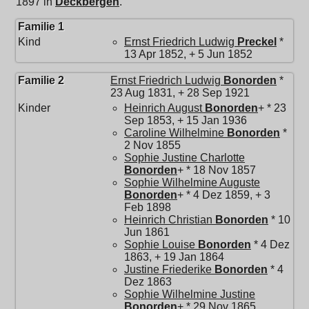
1897 in
Deckbergen
.
Familie 1
Kind
Ernst Friedrich Ludwig
Preckel
*
13 Apr 1852, + 5 Jun 1852
Familie 2
Ernst Friedrich Ludwig
Bonorden
*
23 Aug 1831, + 28 Sep 1921
Kinder
Heinrich August
Bonorden
+ * 23
Sep 1853, + 15 Jan 1936
Caroline Wilhelmine
Bonorden
*
2 Nov 1855
Sophie Justine Charlotte
Bonorden
+ * 18 Nov 1857
Sophie Wilhelmine Auguste
Bonorden
+ * 4 Dez 1859, + 3
Feb 1898
Heinrich Christian
Bonorden
* 10
Jun 1861
Sophie Louise
Bonorden
* 4 Dez
1863, + 19 Jan 1864
Justine Friederike
Bonorden
* 4
Dez 1863
Sophie Wilhelmine Justine
Bonorden
+ * 29 Nov 1865