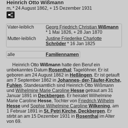
Heinrich Otto Wißmann
m, * 24 August 1862, + 15 Dezember 1931
Vater-leiblich
Georg Friedrich Christian
Wißmann
* 1 Mai 1826, + 28 Jan 1870
Mutter-leiblich
Justine Friederike Charlotte
Schröder
* 16 Jan 1825
alle
Familiennamen
Heinrich Otto
Wißmann
hatte den Beruf ein
unbekanntes Datum
Rosenthal
; Tagelöhner. Er ist
geboren am 24 August 1862 in
Heßlingen
. Er ist getauft
am 7 September 1862 in
Johannes- der-Täufer-Kirche,
Fuhlen
. Standesamtlich sind Heinrich Otto Wißmann
und
Wilhelmine Marie Caroline
Hesse
getraut am 31
Januar 1891 in
Deckbergen
. Er heiratet
Wilhelmine
Marie Caroline
Hesse
, Tochter von
Friedrich Wilhelm
Hesse
und
Sophie Wilhelmine Caroline
Wilkening
, am
1 Februar 1891 in
St. Petri Kirche, Deckbergen
. Er
stirbt an am 15 Dezember 1931 in
Rosenthal
im Alter
von 69.