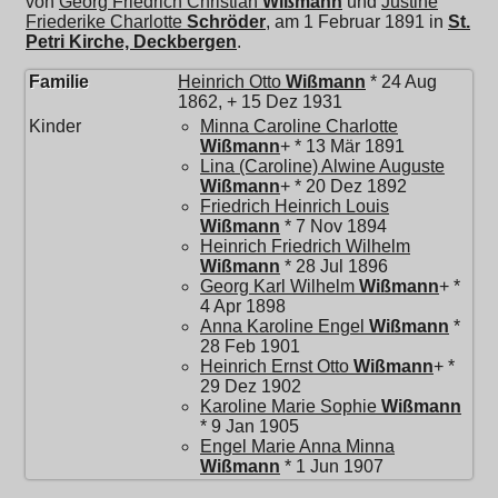
von
Georg Friedrich Christian
Wißmann
und
Justine
Friederike Charlotte
Schröder
, am 1 Februar 1891 in
St.
Petri Kirche, Deckbergen
.
Familie
Heinrich Otto
Wißmann
* 24 Aug
1862, + 15 Dez 1931
Kinder
Minna Caroline Charlotte
Wißmann
+ * 13 Mär 1891
Lina (Caroline) Alwine Auguste
Wißmann
+ * 20 Dez 1892
Friedrich Heinrich Louis
Wißmann
* 7 Nov 1894
Heinrich Friedrich Wilhelm
Wißmann
* 28 Jul 1896
Georg Karl Wilhelm
Wißmann
+ *
4 Apr 1898
Anna Karoline Engel
Wißmann
*
28 Feb 1901
Heinrich Ernst Otto
Wißmann
+ *
29 Dez 1902
Karoline Marie Sophie
Wißmann
* 9 Jan 1905
Engel Marie Anna Minna
Wißmann
* 1 Jun 1907