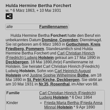
Hulda Hermine Bertha Forchert
w, * 6 März 1863, + 10 Mai 1931
alle
Familiennamen
Hulda Hermine Bertha
Forchert
hatte den Beruf ein
unbekanntes Datum
Domäne, Coverden
; Dienstmagd.
Sie ist geboren am 6 März 1863 in
Gottschimm, Kreis
Friedberg, Pommern
. Standesamtlich sind Hulda
Hermine Bertha Forchert und
Carl Christian Hinrich
(Friedrich) Ludwig
Holstein
getraut am 17 Mai 1890 in
Deckbergen
. 18 Mai 1890,ihr(e) Familienname ist
Holstein. Sie heiratet
Carl Christian Hinrich (Friedrich)
Ludwig
Holstein
, Sohn von
Carl Heinrich August
Holstein
und
Justine Sophie Wilhelmine
Büthe
, am 18
Mai 1890 in
St. Petri Kirche, Deckbergen
. Sie stirbt an
am 10 Mai 1931 in
Nr.35, Rosenthal
, im Alter von 68.
Familie
Carl Christian Hinrich (Friedrich)
Ludwig
Holstein
* 6 Dez 1864
Kinder
Frieda Maria Bertha (Frieda Anna
Minna)
Holstein
* 9 Apr 1890