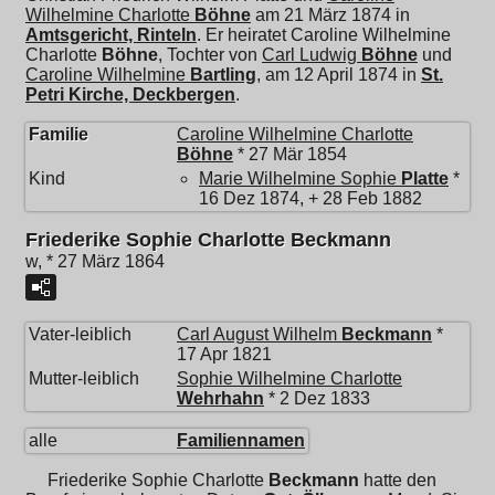
Wilhelmine Charlotte
Böhne
am 21 März 1874 in
Amtsgericht, Rinteln
. Er heiratet
Caroline Wilhelmine
Charlotte
Böhne
, Tochter von
Carl Ludwig
Böhne
und
Caroline Wilhelmine
Bartling
, am 12 April 1874 in
St.
Petri Kirche, Deckbergen
.
Familie
Caroline Wilhelmine Charlotte
Böhne
* 27 Mär 1854
Kind
Marie Wilhelmine Sophie
Platte
*
16 Dez 1874, + 28 Feb 1882
Friederike Sophie Charlotte Beckmann
w, * 27 März 1864
Vater-leiblich
Carl August Wilhelm
Beckmann
*
17 Apr 1821
Mutter-leiblich
Sophie Wilhelmine Charlotte
Wehrhahn
* 2 Dez 1833
alle
Familiennamen
Friederike Sophie Charlotte
Beckmann
hatte den