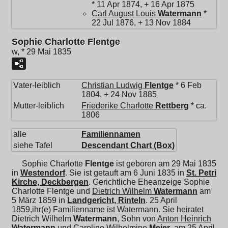
* 11 Apr 1874, + 16 Apr 1875
Carl August Louis
Watermann
*
22 Jul 1876, + 13 Nov 1884
Sophie Charlotte Flentge
w, * 29 Mai 1835
Vater-leiblich
Christian Ludwig
Flentge
* 6 Feb
1804, + 24 Nov 1885
Mutter-leiblich
Friederike Charlotte
Rettberg
* ca.
1806
alle
Familiennamen
siehe Tafel
Descendant Chart (Box)
Sophie Charlotte
Flentge
ist geboren am 29 Mai 1835
in
Westendorf
. Sie ist getauft am 6 Juni 1835 in
St. Petri
Kirche, Deckbergen
. Gerichtliche Eheanzeige Sophie
Charlotte Flentge und
Dietrich Wilhelm
Watermann
am
5 März 1859 in
Landgericht, Rinteln
. 25 April
1859,ihr(e) Familienname ist Watermann. Sie heiratet
Dietrich Wilhelm
Watermann
, Sohn von
Anton Heinrich
Watermann
und
Caroline Wilhelmine
Meier
, am 25 April