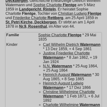
Deckbergen
. Gerichtliche Eheanzeige Dietrich Wilhelm
Watermann und
Sophie Charlotte
Flentge
am 5 März
1859 in
Landgericht, Rinteln
. Er heiratet
Sophie
Charlotte
Flentge
, Tochter von
Christian Ludwig
Flentge
und
Friederike Charlotte
Rettberg
, am 25 April 1859 in
St. Petri Kirche, Deckbergen
. Er stirbt an am 1 April
1878 in
Nr.9, Rosenthal
, im Alter von 44.
Familie
Sophie Charlotte
Flentge
* 29 Mai
1835
Kinder
Carl Wilhelm Dietrich
Watermann
* 13 Dez 1859, + 4 Sep 1861
Justine Friederike Charlotte
Watermann
+ * 8 Jan 1862, + 19
Jan 1924
N.N.
Watermann
* 25 Aug 1864,
+ 25 Aug 1864
Heinrich August
Watermann
* 30
Aug 1865, + 8 Sep 1865
Heinrich August Ludwig
Watermann
+ * 17 Dez 1866
Christine Wilhelmine Charlotte
Watermann
* 1 Feb 1871, + 6 Jul
1892
Charlotte Wilhelmine
Watermann