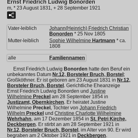
Ernst Friedrich Ludwig Bonorden
m, * 23 August 1831, + 28 September 1921
Vater-leiblich
Johann(Heinrich) Friedrich Christian
Bonorden
* 25 Nov 1805
Mutter-leiblich
Sophie Wilhelmine
Hartmann
* ca.
1808
alle
Familiennamen
Ernst Friedrich Ludwig
Bonorden
hatte den Beruf ein
unbekanntes Datum
Nr.12, Borsteler Bruch, Borstel
;
Großköthner. Er ist geboren am 23 August 1831 in
Nr.12,
Borsteler Bruch, Borstel
. Gerichtliche Eheanzeige
Ernst Friedrich Ludwig Bonorden und
Justine
Wilhelmine
Preckel
am 28 September 1854 in
Justizamt, Obernkirchen
. Er heiratet
Justine
Wilhelmine
Preckel
, Tochter von
Johann Friedrich
Wilhelm
Preckel
und
Christine Charlotte Wilhelmine
Wehrhahn
, am 17 Dezember 1854 in
St. Petri Kirche,
Deckbergen
. Er stirbt an am 28 September 1921 in
Nr.12, Borsteler Bruch, Borstel
, im Alter von 90. Er wird
begraben am 2 Oktober 1921 in
Deckbergen
.