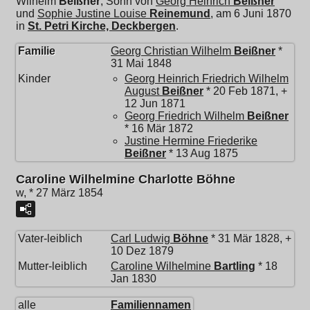
Wilhelm
Beißner
, Sohn von
Georg Heinrich
Beißner
und
Sophie Justine Louise
Reinemund
, am 6 Juni 1870
in
St. Petri Kirche, Deckbergen
.
Familie
Georg Christian Wilhelm
Beißner
*
31 Mai 1848
Kinder
Georg Heinrich Friedrich Wilhelm
August
Beißner
* 20 Feb 1871, +
12 Jun 1871
Georg Friedrich Wilhelm
Beißner
* 16 Mär 1872
Justine Hermine Friederike
Beißner
* 13 Aug 1875
Caroline Wilhelmine Charlotte Böhne
w, * 27 März 1854
Vater-leiblich
Carl Ludwig
Böhne
* 31 Mär 1828, +
10 Dez 1879
Mutter-leiblich
Caroline Wilhelmine
Bartling
* 18
Jan 1830
alle
Familiennamen