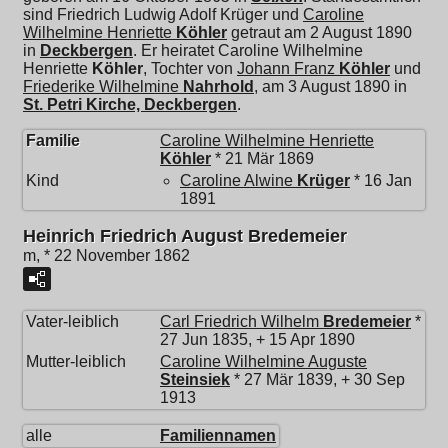
sind Friedrich Ludwig Adolf Krüger und
Caroline
Wilhelmine Henriette
Köhler
getraut am 2 August 1890
in
Deckbergen
. Er heiratet
Caroline Wilhelmine
Henriette
Köhler
, Tochter von
Johann Franz
Köhler
und
Friederike Wilhelmine
Nahrhold
, am 3 August 1890 in
St. Petri Kirche, Deckbergen
.
Familie
Caroline Wilhelmine Henriette
Köhler
* 21 Mär 1869
Kind
Caroline Alwine
Krüger
* 16 Jan
1891
Heinrich Friedrich August Bredemeier
m, * 22 November 1862
Vater-leiblich
Carl Friedrich Wilhelm
Bredemeier
*
27 Jun 1835, + 15 Apr 1890
Mutter-leiblich
Caroline Wilhelmine Auguste
Steinsiek
* 27 Mär 1839, + 30 Sep
1913
alle
Familiennamen