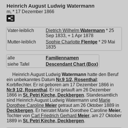
Heinrich August Ludwig Watermann
m, * 17 Dezember 1866
Vater-leiblich
Dietrich Wilhelm
Watermann
* 25
Sep 1833, + 1 Apr 1878
Mutter-leiblich
Sophie Charlotte
Flentge
* 29 Mai
1835
alle
Familiennamen
siehe Tafel
Descendant Chart (Box)
Heinrich August Ludwig
Watermann
hatte den Beruf
ein unbekanntes Datum
Nr.9 1/2, Rosenthal
;
Korbflechter. Er ist geboren am 17 Dezember 1866 in
Nr.9 1/2, Rosenthal
. Er ist getauft am 26 Dezember
1866 in
St. Petri Kirche, Deckbergen
. Standesamtlich
sind Heinrich August Ludwig Watermann und
Marie
Dorothee Caroline
Meier
getraut am 26 Oktober 1889 in
Deckbergen
. Er heiratet
Marie Dorothee Caroline
Meier
,
Tochter von
Carl Friedrich Gerhard
Meier
, am 27 Oktober
1889 in
St. Petri Kirche, Deckbergen
.