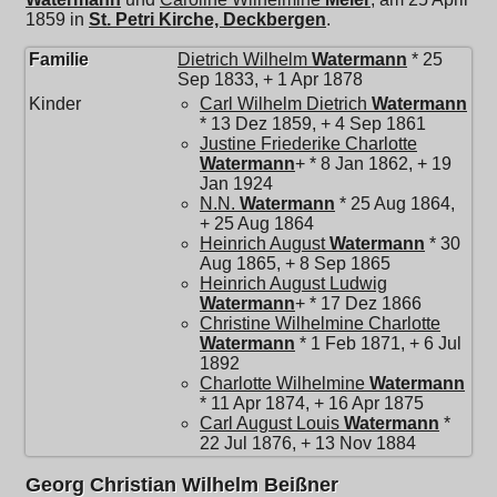
1859 in
St. Petri Kirche, Deckbergen
.
Familie
Dietrich Wilhelm
Watermann
* 25
Sep 1833, + 1 Apr 1878
Kinder
Carl Wilhelm Dietrich
Watermann
* 13 Dez 1859, + 4 Sep 1861
Justine Friederike Charlotte
Watermann
+ * 8 Jan 1862, + 19
Jan 1924
N.N.
Watermann
* 25 Aug 1864,
+ 25 Aug 1864
Heinrich August
Watermann
* 30
Aug 1865, + 8 Sep 1865
Heinrich August Ludwig
Watermann
+ * 17 Dez 1866
Christine Wilhelmine Charlotte
Watermann
* 1 Feb 1871, + 6 Jul
1892
Charlotte Wilhelmine
Watermann
* 11 Apr 1874, + 16 Apr 1875
Carl August Louis
Watermann
*
22 Jul 1876, + 13 Nov 1884
Georg Christian Wilhelm Beißner