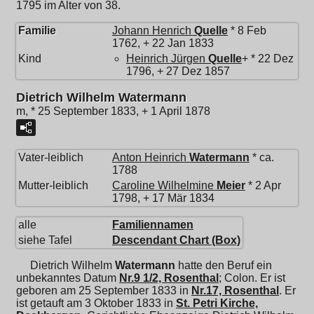
1795 im Alter von 38.
Familie
Johann Henrich
Quelle
* 8 Feb
1762, + 22 Jan 1833
Kind
Heinrich Jürgen
Quelle
+ * 22 Dez
1796, + 27 Dez 1857
Dietrich Wilhelm Watermann
m, * 25 September 1833, + 1 April 1878
Vater-leiblich
Anton Heinrich
Watermann
* ca.
1788
Mutter-leiblich
Caroline Wilhelmine
Meier
* 2 Apr
1798, + 17 Mär 1834
alle
Familiennamen
siehe Tafel
Descendant Chart (Box)
Dietrich Wilhelm
Watermann
hatte den Beruf ein
unbekanntes Datum
Nr.9 1/2, Rosenthal
; Colon. Er ist
geboren am 25 September 1833 in
Nr.17, Rosenthal
. Er
ist getauft am 3 Oktober 1833 in
St. Petri Kirche,