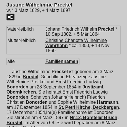
Justine Wilhelmine Preckel
w, * 3 März 1829, + 4 März 1897
Vater-leiblich
Johann Friedrich Wilhelm
Preckel
*
10 Sep 1802, + 5 Mär 1864
Mutter-leiblich
Christine Charlotte Wilhelmine
Wehrhahn
* ca. 1803, + 18 Nov
1860
alle
Familiennamen
Justine Wilhelmine
Preckel
ist geboren am 3 März
1829 in
Borstel
. Gerichtliche Eheanzeige Justine
Wilhelmine Preckel und
Ernst Friedrich Ludwig
Bonorden
am 28 September 1854 in
Justizamt,
Obernkirchen
. Sie heiratet
Ernst Friedrich Ludwig
Bonorden
, Sohn von
Johann(Heinrich) Friedrich
Christian
Bonorden
und
Sophie Wilhelmine
Hartmann
,
am 17 Dezember 1854 in
St. Petri Kirche, Deckbergen
.
17 Dezember 1854,ihr(e) Familienname ist Bonorden.
Sie stirbt an am 4 März 1897 in
Nr.12, Borsteler Bruch,
Borstel
, im Alter von 68. Sie wird begraben am 8 März