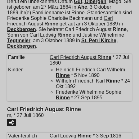
Beruf ein unbekanntes Datum
Gut, Ölbergen
; Magd. Sie
ist geboren am 27 März 1864 in
Ahe
. 3 Oktober
1889,ihr(e) Familienname ist Rinne. Standesamtlich sind
Friederike Sophie Charlotte Beckmann und
Carl
Friedrich August
Rinne
getraut am 3 Oktober 1889 in
Deckbergen
. Sie heiratet
Carl Friedrich August
Rinne
,
Sohn von
Carl Ludwig
Rinne
und
Justine Wilhelmine
Tegtmeier
, am 3 Oktober 1889 in
St. Petri Kirche,
Deckbergen
.
Familie
Carl Friedrich August
Rinne
* 27 Jul
1860
Kinder
Heinrich Friedrich Carl Wilhelm
Rinne
* 5 Nov 1890
Wilhelm Friedrich Karl
Rinne
* 24
Okt 1892
Friederike Wilhelmine Sophie
Rinne
* 27 Sep 1895
Carl Friedrich August Rinne
m, * 27 Juli 1860
Vater-leiblich
Carl Ludwig
Rinne
* 3 Sep 1816