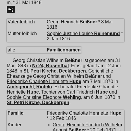
m, * 31 Mai 1848
Vater-leiblich
Georg Heinrich
Beißner
* 8 Mai
1816
Mutter-leiblich
Sophie Justine Louise
Reinemund
*
2 Jan 1816
alle
Familiennamen
Georg Christian Wilhelm
Beißner
ist geboren am 31
Mai 1848 in
Nr.24, Rosenthal
. Er ist getauft am 12 Juni
1848 in
St. Petri Kirche, Deckbergen
. Gerichtliche
Eheanzeige Georg Christian Wilhelm Beißner und
Friederike Charlotte Henriette
Hupe
am 7 Mai 1870 in
Amtsgericht, Rinteln
. Er heiratet
Friederike Charlotte
Henriette
Hupe
, Tochter von
Carl Friedrich
Hupe
und
Sophie Christine Eleonore
Wehling
, am 6 Juni 1870 in
St. Petri Kirche, Deckbergen
.
Familie
Friederike Charlotte Henriette
Hupe
* 12 Feb 1846
Kinder
Georg Heinrich Friedrich Wilhelm
August
Beißner
* 20 Feb 1871, +