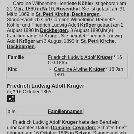
Caroline Wilhelmine Henriette
Köhler
ist geboren am
21 März 1869 in
Nr.10, Rosenthal
. Sie ist getauft am 31
März 1869 in
St. Petri Kirche, Deckbergen
.
Standesamtlich sind Caroline Wilhelmine Henriette
Köhler und
Friedrich Ludwig Adolf
Krüger
getraut am 2
August 1890 in
Deckbergen
. 3 August 1890,ihr(e)
Familienname ist Krüger. Sie heiratet
Friedrich Ludwig
Adolf
Krüger
am 3 August 1890 in
St. Petri Kirche,
Deckbergen
.
Familie
Friedrich Ludwig Adolf
Krüger
* 16
Okt 1865
Kind
Caroline Alwine
Krüger
* 16 Jan
1891
Friedrich Ludwig Adolf Krüger
m, * 16 Oktober 1865
alle
Familiennamen
Friedrich Ludwig Adolf
Krüger
hatte den Beruf ein
unbekanntes Datum
Domäne, Coverden
; Schäfer. Er ist
geboren am 16 Oktober 1865 in
Selxen
. Standesamtlich