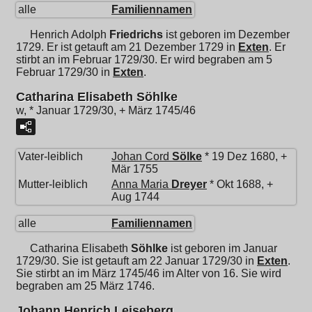
alle
Familiennamen
Henrich Adolph
Friedrichs
ist geboren im Dezember
1729. Er ist getauft am 21 Dezember 1729 in
Exten
. Er
stirbt an im Februar 1729/30. Er wird begraben am 5
Februar 1729/30 in
Exten
.
Catharina Elisabeth Söhlke
w, * Januar 1729/30, + März 1745/46
Vater-leiblich
Johan Cord
Sölke
* 19 Dez 1680, +
Mär 1755
Mutter-leiblich
Anna Maria
Dreyer
* Okt 1688, +
Aug 1744
alle
Familiennamen
Catharina Elisabeth
Söhlke
ist geboren im Januar
1729/30. Sie ist getauft am 22 Januar 1729/30 in
Exten
.
Sie stirbt an im März 1745/46 im Alter von 16. Sie wird
begraben am 25 März 1746.
Johann Henrich Leiseberg