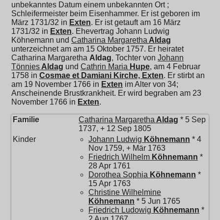
unbekanntes Datum einem unbekannten Ort ;
Schleifermeister beim Eisenhammer. Er ist geboren im
März 1731/32 in
Exten
. Er ist getauft am 16 März
1731/32 in
Exten
. Ehevertrag Johann Ludwig
Köhnemann und
Catharina Margaretha
Aldag
unterzeichnet am am 15 Oktober 1757. Er heiratet
Catharina Margaretha
Aldag
, Tochter von
Johann
Tönnies
Aldag
und
Cathrin Maria
Hupe
, am 4 Februar
1758 in
Cosmae et Damiani Kirche, Exten
. Er stirbt an
am 19 November 1766 in
Exten
im Alter von 34;
Anscheinende Brustkrankheit. Er wird begraben am 23
November 1766 in
Exten
.
Familie
Catharina Margaretha
Aldag
* 5 Sep
1737, + 12 Sep 1805
Kinder
Johann Ludwig
Köhnemann
* 4
Nov 1759, + Mär 1763
Friedrich Wilhelm
Köhnemann
*
28 Apr 1761
Dorothea Sophia
Köhnemann
*
15 Apr 1763
Christine Wilhelmine
Köhnemann
* 5 Jun 1765
Friedrich Ludowig
Köhnemann
*
2 Aug 1767