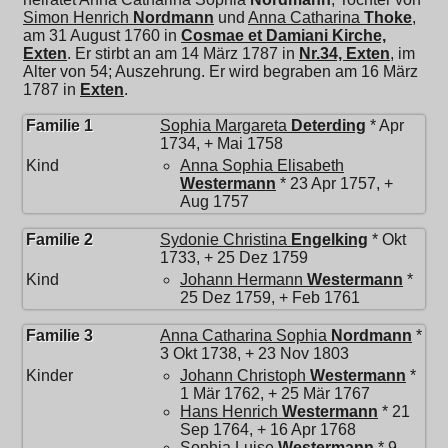
Simon Henrich
Nordmann
und
Anna Catharina
Thoke
,
am 31 August 1760 in
Cosmae et Damiani Kirche,
Exten
. Er stirbt an am 14 März 1787 in
Nr.34, Exten
, im
Alter von 54; Auszehrung. Er wird begraben am 16 März
1787 in
Exten
.
Familie 1
Sophia Margareta
Deterding
* Apr
1734, + Mai 1758
Kind
Anna Sophia Elisabeth
Westermann
* 23 Apr 1757, +
Aug 1757
Familie 2
Sydonie Christina
Engelking
* Okt
1733, + 25 Dez 1759
Kind
Johann Hermann
Westermann
*
25 Dez 1759, + Feb 1761
Familie 3
Anna Catharina Sophia
Nordmann
*
3 Okt 1738, + 23 Nov 1803
Kinder
Johann Christoph
Westermann
*
1 Mär 1762, + 25 Mär 1767
Hans Henrich
Westermann
* 21
Sep 1764, + 16 Apr 1768
Sophia Luise
Westermann
* 9