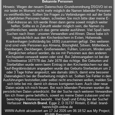
Bekannte Personen
Hinweis: Wegen der neuern Datenschutz-Grundverordnung DSGVO ist es
mir leider im Moment nicht mehr möglich die Namen lebender Personen
zu veröffentlichen. Sollten Sie Fragen zu Verbindungen mit auf der Seite
aufgeführten Personen haben, schreiben Sie mich bitte über meine E-
Mail-Adresse an. Ich werde Ihnen dann gerne soweit möglich weiter
helfen. Sollte es in Zukunft wieder möglich sein, die Namen zu
veröffentlichen, werde ich das gerne wieder ausführen. Viel Spaß beim
Suchen nach Ihren - unseren Verwandten und Ahnen. Diese habe ich
hauptsächlich aus den Kirchenbüchern in Exten, Hohenrode,
Krankenhagen (vollständig bis 1830) zusammen gefügt. Des weiteren
sind sind viele Personen aus Almena, Bösingfeld, Silixen, Möllenbeck,
Steinbergen, Deckbergen, Großenwieden, Fuhlen, Loccum, Minden und
Bergkirchen erfasst worden, da sie mit Personen aus den anderen
Kirchspielen verwandt waren oder sind. Bei Jahresangaben ist bei der
Schreibweise 1677/78 das Jahr 1678 das richtige. Bei Geburten und
Sterbefällen wurde wenn beim Eintrag in den Kirchenbüchern nur das
Tauf-Begräbnisdatum angegeben wurde das Geburts-Sterbedatum um 2
oder 3 Tage früher angesetzt, wie damals üblich, damit eine besserer
Datenabgleich bei der Bearbeitung möglich ist. Sollten Sie Fehler in den
Ausführungen feststellen,oder selbst nicht erscheinen wollen, melden Sie
sich bitte bei mir, damit ich dieses korrigieren kann. Auch über neue
Daten würde ich mich freuen. Bei noch lebenden Personen wurden die
persönlichen Daten unterdrückt. Bei der Suche nach weiteren Verwandten
bin ich Ihnen gerne behilflich, soweit es meine Daten zulassen und ein
berechtigtes Interesse besteht.. Viel Spaß und Erfolg bei der Suche!
Verfasser:
Heinrich Brand
, Egge 2, D 31737 Rinteln, E-Mail: brand-
heinrich@t-online.de
WWW-Auftritt aktualisiert am 17 Jul 2026 um 06:18:52 aus My Project;
83.695 Personen