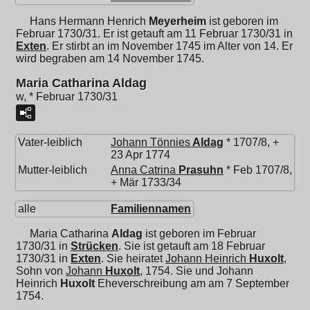
Hans Hermann Henrich
Meyerheim
ist geboren im
Februar 1730/31. Er ist getauft am 11 Februar 1730/31 in
Exten
. Er stirbt an im November 1745 im Alter von 14. Er
wird begraben am 14 November 1745.
Maria Catharina Aldag
w, * Februar 1730/31
Vater-leiblich
Johann Tönnies
Aldag
* 1707/8, +
23 Apr 1774
Mutter-leiblich
Anna Catrina
Prasuhn
* Feb 1707/8,
+ Mär 1733/34
alle
Familiennamen
Maria Catharina
Aldag
ist geboren im Februar
1730/31 in
Strücken
. Sie ist getauft am 18 Februar
1730/31 in
Exten
. Sie heiratet
Johann Heinrich
Huxolt
,
Sohn von
Johann
Huxolt
, 1754. Sie und
Johann
Heinrich
Huxolt
Eheverschreibung am am 7 September
1754.