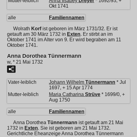
Mutter-leiblich
Anna Ilsabey
Dreyer
* 1692/93, +
Okt 1741
alle
Familiennamen
Wolrath
Korf
ist geboren im März 1731/32. Er ist
getauft am 30 März 1732 in
Exten
. Er stirbt an im
Oktober 1741 im Alter von 9. Er wird begraben am 11
Oktober 1741.
Anna Dorothea Tünnermann
w, * 21 Mai 1732
Vater-leiblich
Johann Wilhelm
Tünnermann
* Jul
1697, + 15 Apr 1774
Mutter-leiblich
Maria Catharina
Strüve
* 1699/0, +
Aug 1750
alle
Familiennamen
Anna Dorothea
Tünnermann
ist getauft am 21 Mai
1732 in
Exten
. Sie ist geboren am 21 Mai 1732.
Gerichtliche Eheanzeige Anna Dorothea Tünnermann