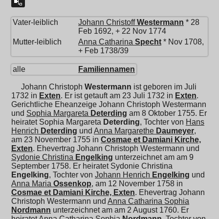
Vater-leiblich
Johann Christoff
Westermann
* 28
Feb 1692, + 22 Nov 1774
Mutter-leiblich
Anna Catharina
Specht
* Nov 1708,
+ Feb 1738/39
alle
Familiennamen
Johann Christoph
Westermann
ist geboren im Juli
1732 in
Exten
. Er ist getauft am 23 Juli 1732 in
Exten
.
Gerichtliche Eheanzeige Johann Christoph Westermann
und
Sophia Margareta
Deterding
am 8 Oktober 1755. Er
heiratet
Sophia Margareta
Deterding
, Tochter von
Hans
Henrich
Deterding
und
Anna Margarethe
Daumeyer
,
am 23 November 1755 in
Cosmae et Damiani Kirche,
Exten
. Ehevertrag Johann Christoph Westermann und
Sydonie Christina
Engelking
unterzeichnet am am 9
September 1758. Er heiratet
Sydonie Christina
Engelking
, Tochter von
Johann Henrich
Engelking
und
Anna Maria
Ossenkop
, am 12 November 1758 in
Cosmae et Damiani Kirche, Exten
. Ehevertrag Johann
Christoph Westermann und
Anna Catharina Sophia
Nordmann
unterzeichnet am am 2 August 1760. Er
heiratet
Anna Catharina Sophia
Nordmann
, Tochter von