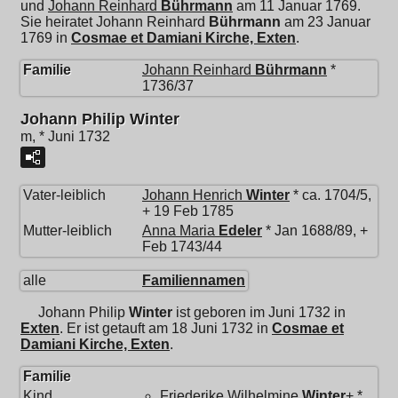
und
Johann Reinhard
Bührmann
am 11 Januar 1769.
Sie heiratet
Johann Reinhard
Bührmann
am 23 Januar
1769 in
Cosmae et Damiani Kirche, Exten
.
Familie
Johann Reinhard
Bührmann
*
1736/37
Johann Philip Winter
m, * Juni 1732
Vater-leiblich
Johann Henrich
Winter
* ca. 1704/5,
+ 19 Feb 1785
Mutter-leiblich
Anna Maria
Edeler
* Jan 1688/89, +
Feb 1743/44
alle
Familiennamen
Johann Philip
Winter
ist geboren im Juni 1732 in
Exten
. Er ist getauft am 18 Juni 1732 in
Cosmae et
Damiani Kirche, Exten
.
Familie
Kind
Friederike Wilhelmine
Winter
+ *