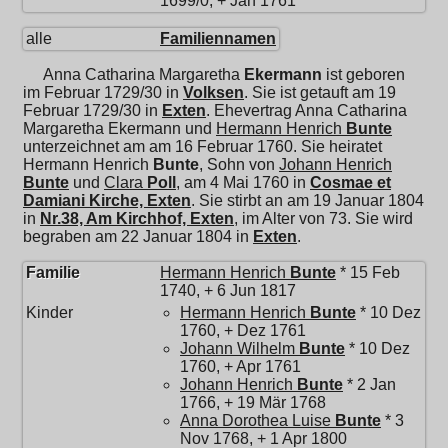
1699/0, + Jan 1761
alle
Familiennamen
Anna Catharina Margaretha
Ekermann
ist geboren
im Februar 1729/30 in
Volksen
. Sie ist getauft am 19
Februar 1729/30 in
Exten
. Ehevertrag Anna Catharina
Margaretha Ekermann und
Hermann Henrich
Bunte
unterzeichnet am am 16 Februar 1760. Sie heiratet
Hermann Henrich
Bunte
, Sohn von
Johann Henrich
Bunte
und
Clara
Poll
, am 4 Mai 1760 in
Cosmae et
Damiani Kirche, Exten
. Sie stirbt an am 19 Januar 1804
in
Nr.38, Am Kirchhof, Exten
, im Alter von 73. Sie wird
begraben am 22 Januar 1804 in
Exten
.
Familie
Hermann Henrich
Bunte
* 15 Feb
1740, + 6 Jun 1817
Kinder
Hermann Henrich
Bunte
* 10 Dez
1760, + Dez 1761
Johann Wilhelm
Bunte
* 10 Dez
1760, + Apr 1761
Johann Henrich
Bunte
* 2 Jan
1766, + 19 Mär 1768
Anna Dorothea Luise
Bunte
* 3
Nov 1768, + 1 Apr 1800