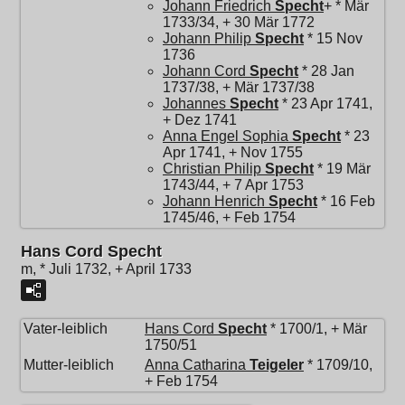
Johann Friedrich
Specht
+ * Mär
1733/34, + 30 Mär 1772
Johann Philip
Specht
* 15 Nov
1736
Johann Cord
Specht
* 28 Jan
1737/38, + Mär 1737/38
Johannes
Specht
* 23 Apr 1741,
+ Dez 1741
Anna Engel Sophia
Specht
* 23
Apr 1741, + Nov 1755
Christian Philip
Specht
* 19 Mär
1743/44, + 7 Apr 1753
Johann Henrich
Specht
* 16 Feb
1745/46, + Feb 1754
Hans Cord Specht
m, * Juli 1732, + April 1733
Vater-leiblich
Hans Cord
Specht
* 1700/1, + Mär
1750/51
Mutter-leiblich
Anna Catharina
Teigeler
* 1709/10,
+ Feb 1754