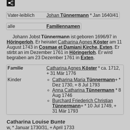
Vater-leiblich
Johan
Tünnermann
* Jan 1640/41
alle
Familiennamen
Johann Jobst
Tünnermann
ist geboren 1696/97 in
Höringerloh
. Er heiratet
Catharina Agnes
Köster
am 11
August 1743 in
Cosmae et Damiani Kirche, Exten
. Er
stirbt an im Dezember 1761 in
Höringerloh
. Er wird
begraben am 23 Dezember 1761 in
Exten
.
Familie
Catharina Agnes
Köster
* ca. 1712,
+ 31 Mär 1776
Kinder
Catharina Maria
Tünnermann
+ *
Dez 1730, + 8 Jul 1793
Anna Catharina
Tünnermann
* 8
Aug 1746
Burchard Friederich Christian
Tünnermann
+ * 10 Jul 1749, +
31 Mär 1793
Catharina Louise Bunte
w, * Januar 1730/31, + April 1733