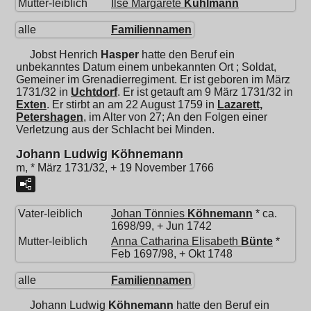
Mutter-leiblich
Ilse Margarete
Kuhlmann
alle
Familiennamen
Jobst Henrich
Hasper
hatte den Beruf ein
unbekanntes Datum einem unbekannten Ort ; Soldat,
Gemeiner im Grenadierregiment. Er ist geboren im März
1731/32 in
Uchtdorf
. Er ist getauft am 9 März 1731/32 in
Exten
. Er stirbt an am 22 August 1759 in
Lazarett,
Petershagen
, im Alter von 27; An den Folgen einer
Verletzung aus der Schlacht bei Minden.
Johann Ludwig Köhnemann
m, * März 1731/32, + 19 November 1766
Vater-leiblich
Johan Tönnies
Köhnemann
* ca.
1698/99, + Jun 1742
Mutter-leiblich
Anna Catharina Elisabeth
Bünte
*
Feb 1697/98, + Okt 1748
alle
Familiennamen
Johann Ludwig
Köhnemann
hatte den Beruf ein