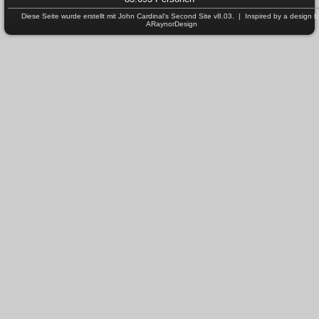
Diese Seite wurde erstellt mit
John Cardinal's
Second Site
v8.03. | Inspired by a design b
ARaynorDesign