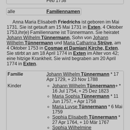
Feb 1758
alle
Familiennamen
Anna Maria Elisabeth
Friedrichs
ist geboren im Mai
1731. Sie ist getauft am 15 Mai 1731 in
Exten
. 4 Oktober
1753,ihr(e) Familienname ist Tünnermann. Sie heiratet
Johann Wilhelm
Tünnermann
, Sohn von
Johann
Wilhelm
Tünnermann
und
Maria Catharina
Strüve
, am
4 Oktober 1753 in
Cosmae et Damiani Kirche, Exten
.
Sie stirbt an am 18 April 1774 in
Exten
im Alter von 42;
eine hitzige Krankheit. Sie wird begraben am 20 April
1774 in
Exten
.
Familie
Johann Wilhelm
Tünnermann
* 17
Apr 1729, + 23 Nov 1788
Kinder
Johann Wilhelm
Tünnermann
+ *
16 Jul 1754, + 25 Dez 1823
Maria Sophia
Tünnermann
* 11
Jun 1757, + Apr 1758
Maria Luyse
Tünnermann
* 6 Mai
1759
Sophia Elisabeth
Tünnermann
*
27 Apr 1764, + 10 Mär 1767
Sophia Wilhelmine